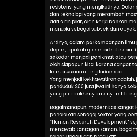
resistensi yang mengikutinya. Dala
dan teknologi yang merambah masy
dari olah pikir, olah kerja bahkan 
manusia sebagai subyek dan obyek.
Artinya, dalam perkembangan ilmu p
depan, apakah generasi Indonesia d
sekadar menjadi penikmat atau peng
oleh siapapun kita, karena sangat te
kemanusiaan orang Indonesia.
Yang menjadi kekhawatiran adalah,
penduduk 260 juta jiwa ini hanya se
yang pada akhirnya menyeret bangsa
Bagaimanapun, modernitas sangat id
pendidikan sebagaj sektor yang b
“Human Resourch Development” sejat
menjawab tantagan zaman, bagaima
saing”, unggul dan produktif.