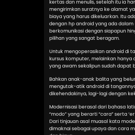
kertas dan menulis, setelah itu ia h
mengirimkan suratnya ke alamat ya
biaya yang harus dikeluarkan. Itu ad
dengan hp android yang ada dala
berkomunikasi dengan siapapun hi
pilihan yang sangat beragam.
Untuk mengoperasikan android di tan
kursus komputer, melainkan hanya 
yang awam sekalipun sudah dapat be
Bahkan anak-anak balita yang belu
mengutak-atik android di tangann
dikehendakinya, lagi-lagi dengan kek
Modernisasi berasal dari bahasa latin,
“modo” yang berarti “cara” serta ‘e
Dari tinjauan asal muasal kata mod
dimaknai sebagai upaya dan cara ma