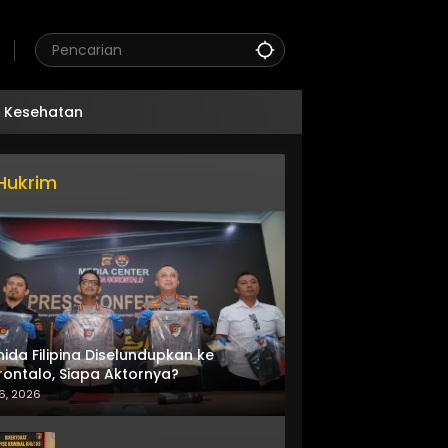
Kesehatan
Hukrim
nida Filipina Diselundupkan ke
ontalo, Siapa Aktornya?
6, 2026