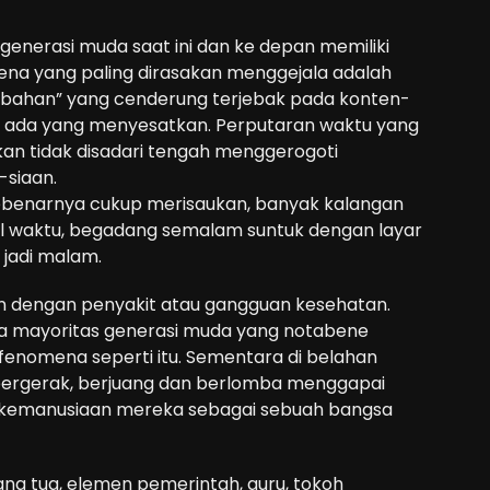
ni, generasi muda saat ini dan ke depan memiliki
mena yang paling dirasakan menggejala adalah
rebahan” yang cenderung terjebak pada konten-
an ada yang menyesatkan. Perputaran waktu yang
kan tidak disadari tengah menggerogoti
-siaan.
benarnya cukup merisaukan, banyak kalangan
l waktu, begadang semalam suntuk dengan layar
g jadi malam.
tan dengan penyakit atau gangguan kesehatan.
ika mayoritas generasi muda yang notabene
fenomena seperti itu. Sementara di belahan
 bergerak, berjuang dan berlomba menggapai
ri kemanusiaan mereka sebagai sebuah bangsa
ang tua, elemen pemerintah, guru, tokoh