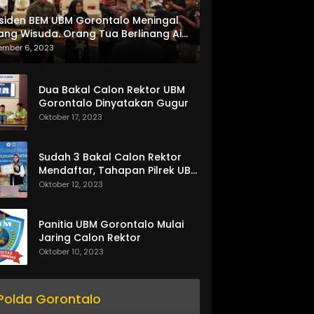
siden BEM UBM Gorontalo Meningal
ang Wisuda. Orang Tua Berlinang Air
ta Menerima SKL dan Pemasangan
ember 6, 2023
lempang
Dua Bakal Calon Rektor UBM
Gorontalo Dinyatakan Gugur
Oktober 17, 2023
Sudah 3 Bakal Calon Rektor
Mendaftar, Tahapan Pilrek UBM
Gorontalo Makin Seru
Oktober 12, 2023
Panitia UBM Gorontalo Mulai
Jaring Calon Rektor
Oktober 10, 2023
Polda Gorontalo