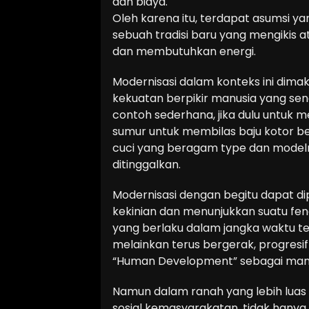
dan biaya.
Oleh karena itu, terdapat asumsi 
sebuah tradisi baru yang mengikis 
dan membutuhkan energi.
Modernisasi dalam konteks ini dim
kekuatan berpikir manusia yang sena
contoh sederhana, jika dulu untuk m
sumur untuk membilas baju kotor b
cuci yang beragam type dan modeln
ditinggalkan.
Modernisasi dengan begitu dapat di
kekinian dan menunjukkan suatu f
yang berlaku dalam jangka waktu ter
melainkan terus bergerak, progresif 
“Human Development” sebagai manus
Namun dalam ranah yang lebih luas
sosial kemasyarakatan, tidak hanya