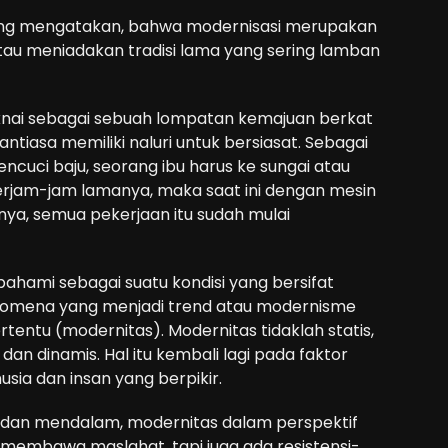
yang mengatakan, bahwa modernisasi merupakan
atau meniadakan tradisi lama yang sering lamban
aknai sebagai sebuah lompatan kemajuan berkat
ntiasa memiliki naluri untuk bersiasat. Sebagai
encuci baju, seorang ibu harus ke sungai atau
erjam-jam lamanya, maka saat ini dengan mesin
ya, semua pekerjaan itu sudah mulai
pahami sebagai suatu kondisi yang bersifat
enomena yang menjadi trend atau modernisme
tentu (modernitas). Modernitas tidaklah statis,
dan dinamis. Hal itu kembali lagi pada faktor
ia dan insan yang berpikir.
 dan mendalam, modernitas dalam perspektif
 membawa maslahat, tapi juga ada resistensi-