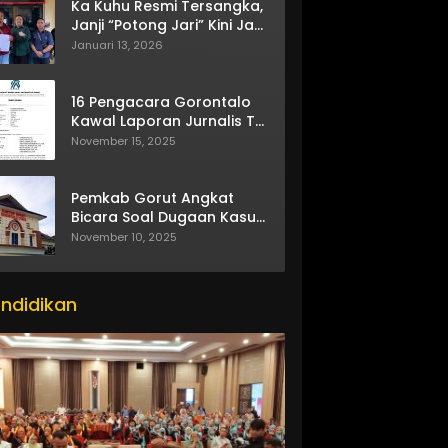
Ka Kuhu Resmi Tersangka,
Janji “Potong Jari” Kini Jadi
Bumerang
Januari 13, 2026
16 Pengacara Gorontalo
Kawal Laporan Jurnalis TV
One
November 15, 2025
Pemkab Gorut Angkat
Bicara Soal Dugaan Kasus
Asusila Oknum ASN
November 10, 2025
ndidikan