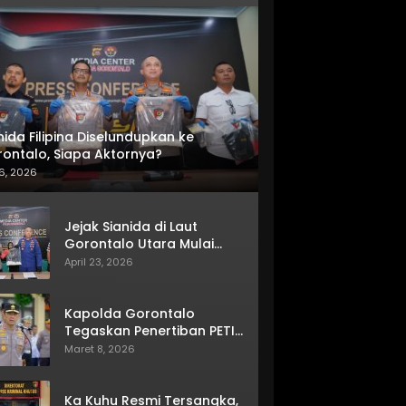
nida Filipina Diselundupkan ke
ontalo, Siapa Aktornya?
6, 2026
Jejak Sianida di Laut
Gorontalo Utara Mulai
Terkuak
April 23, 2026
Kapolda Gorontalo
Tegaskan Penertiban PETI
Terus Berjalan
Maret 8, 2026
Ka Kuhu Resmi Tersangka,