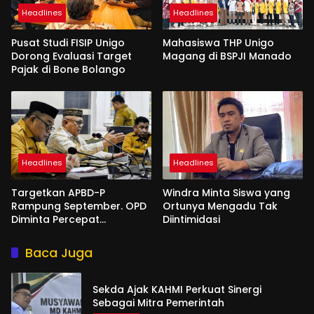
Headlines
Headlines
Pusat Studi FISIP Unigo
Mahasiswa THP Unigo
Dorong Evaluasi Target
Magang di BSPJI Manado
Pajak di Bone Bolango
Headlines
Headlines
Targetkan APBD-P
Windra Minta Siswa yang
Rampung September. OPD
Ortunya Mengadu Tak
Diminta Percepat
Diintimidasi
Penyusunan
Baca Juga
Sekda Ajak KAHMI Perkuat Sinergi
Sebagai Mitra Pemerintah