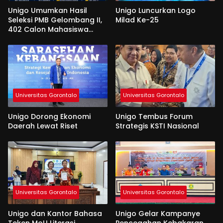
Unigo Umumkan Hasil
Unigo Luncurkan Logo
Seleksi PMB Gelombang II,
Milad Ke-25
402 Calon Mahasiswa
Dinyatakan Lulus
Universitas Gorontalo
Universitas Gorontalo
Unigo Dorong Ekonomi
Unigo Tembus Forum
Daerah Lewat Riset
Strategis KSTI Nasional
Universitas Gorontalo
Universitas Gorontalo
Unigo dan Kantor Bahasa
Unigo Gelar Kampanye