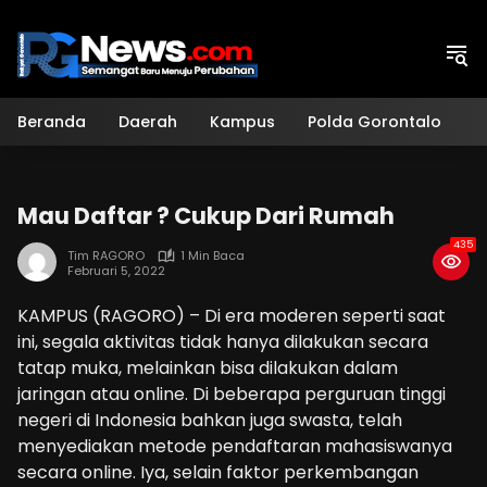
Langsung
ke
konten
Beranda
Daerah
Kampus
Polda Gorontalo
H
Mau Daftar ? Cukup Dari Rumah
435
Tim RAGORO
1 Min Baca
Februari 5, 2022
KAMPUS (RAGORO) – Di era moderen seperti saat
ini, segala aktivitas tidak hanya dilakukan secara
tatap muka, melainkan bisa dilakukan dalam
jaringan atau online. Di beberapa perguruan tinggi
negeri di Indonesia bahkan juga swasta, telah
menyediakan metode pendaftaran mahasiswanya
secara online. Iya, selain faktor perkembangan