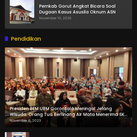
Pemkab Gorut Angkat Bicara Soal
Dugaan Kasus Asusila Oknum ASN
November 10, 2025
Pendidikan
Presiden BEM UBM Gorontalo Meningal Jelang
Wisuda. Orang Tua Berlinang Air Mata Menerima SKL
dan Pemasangan Salempang
November 6, 2023