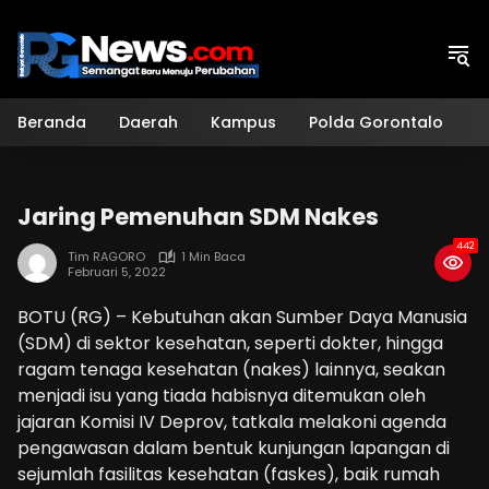
Langsung
ke
konten
Beranda
Daerah
Kampus
Polda Gorontalo
H
Jaring Pemenuhan SDM Nakes
442
Tim RAGORO
1 Min Baca
Februari 5, 2022
BOTU (RG) – Kebutuhan akan Sumber Daya Manusia
(SDM) di sektor kesehatan, seperti dokter, hingga
ragam tenaga kesehatan (nakes) lainnya, seakan
menjadi isu yang tiada habisnya ditemukan oleh
jajaran Komisi IV Deprov, tatkala melakoni agenda
pengawasan dalam bentuk kunjungan lapangan di
sejumlah fasilitas kesehatan (faskes), baik rumah