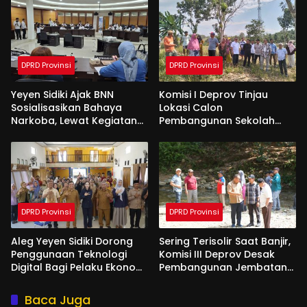
Apresiasi Dari Pemda
Tanah Suci
DPRD Provinsi
DPRD Provinsi
Yeyen Sidiki Ajak BNN
Komisi I Deprov Tinjau
Sosialisasikan Bahaya
Lokasi Calon
Narkoba, Lewat Kegiatan
Pembangunan Sekolah
Reses Aleg
Garuda di Gorut
DPRD Provinsi
DPRD Provinsi
Aleg Yeyen Sidiki Dorong
Sering Terisolir Saat Banjir,
Penggunaan Teknologi
Komisi III Deprov Desak
Digital Bagi Pelaku Ekonomi
Pembangunan Jembatan
Di Bone Bolango
Gantung di Desa Modelidu
Baca Juga