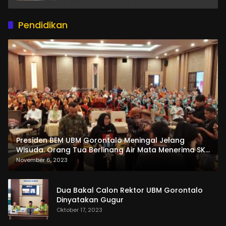
Pendidikan
Presiden BEM UBM Gorontalo Meningal Jelang
Wisuda. Orang Tua Berlinang Air Mata Menerima SKL
dan Pemasangan Salempang
November 6, 2023
Dua Bakal Calon Rektor UBM Gorontalo
Dinyatakan Gugur
Oktober 17, 2023