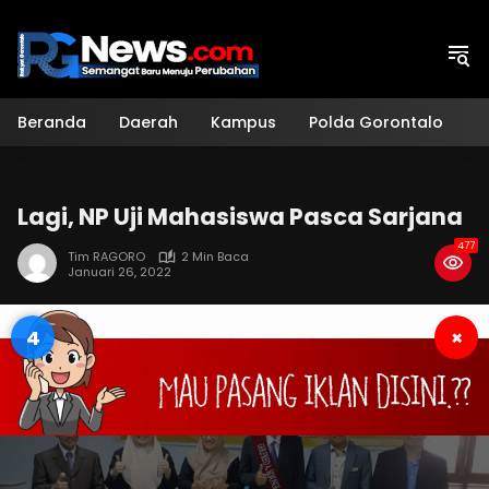
Langsung
ke
konten
Beranda
Daerah
Kampus
Polda Gorontalo
H
Lagi, NP Uji Mahasiswa Pasca Sarjana
477
Tim RAGORO
2 Min Baca
Januari 26, 2022
3
×