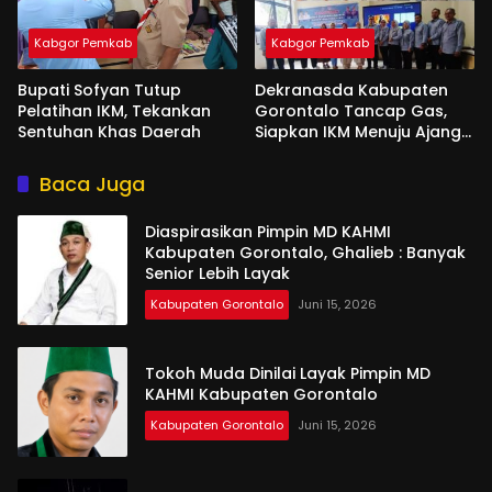
Kabgor Pemkab
Kabgor Pemkab
Bupati Sofyan Tutup
Dekranasda Kabupaten
Pelatihan IKM, Tekankan
Gorontalo Tancap Gas,
Sentuhan Khas Daerah
Siapkan IKM Menuju Ajang
Peran Saka Nasional 2025
Baca Juga
Diaspirasikan Pimpin MD KAHMI
Kabupaten Gorontalo, Ghalieb : Banyak
Senior Lebih Layak
Kabupaten Gorontalo
Juni 15, 2026
Tokoh Muda Dinilai Layak Pimpin MD
KAHMI Kabupaten Gorontalo
Kabupaten Gorontalo
Juni 15, 2026