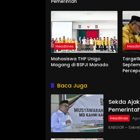
Pemerintah
Headlines
Headli
Mahasiswa THP Unigo
Target
Magang di BSPJI Manado
Septem
Percep
Baca Juga
Sekda Ajak
Pemerinta
Headlines
Agus
KABGOR – Sekre