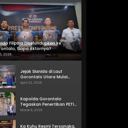
nida Filipina Diselundupkan ke
ontalo, Siapa Aktornya?
6, 2026
Jejak Sianida di Laut
Gorontalo Utara Mulai
Terkuak
April 23, 2026
Kapolda Gorontalo
Tegaskan Penertiban PETI
Terus Berjalan
Maret 8, 2026
Ka Kuhu Resmi Tersangka,