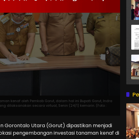
Pe
n kenaf oleh Pemkab Gorut, dalam hal ini Bupati Gorut, Indra
g dilaksanakan secara virtual, Senin (24/1) kemarin. (Foto :
orontalo Utara (Gorut) dipastikan menjadi
 lokasi pengembangan investasi tanaman kenaf di