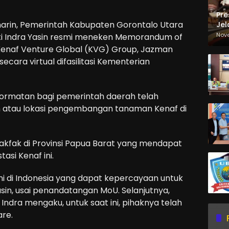
Pre
kemarin, Pemerintah Kabupaten Gorontalo Utara
Jel
Ma
Nov
ati Indra Yasin resmi meneken Memorandum of
Sa
enaf Venture Global (KVG) Group, Jazman
ecara virtual difasilitasi Kementerian
hormatan bagi pemerintah daerah telah
h atau lokasi pengembangan tanaman Kenaf di
Fakfak di Provinsi Papua Barat yang mendapat
asi Kenaf ini.
ni di Indonesia yang dapat kepercayaan untuk
sin, usai penandatangan MoU. Selanjutnya,
Indra mengaku, untuk saat ini, pihaknya telah
are.