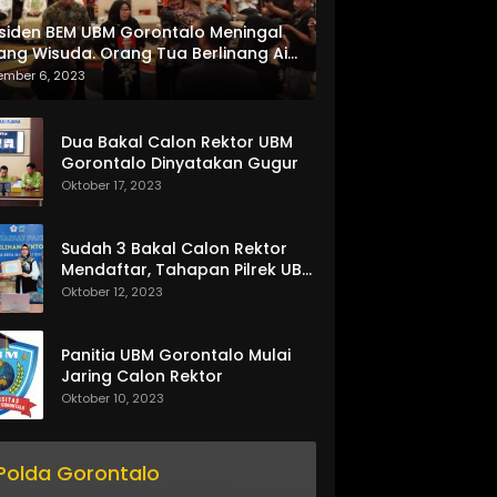
siden BEM UBM Gorontalo Meningal
ang Wisuda. Orang Tua Berlinang Air
ta Menerima SKL dan Pemasangan
ember 6, 2023
lempang
Dua Bakal Calon Rektor UBM
Gorontalo Dinyatakan Gugur
Oktober 17, 2023
Sudah 3 Bakal Calon Rektor
Mendaftar, Tahapan Pilrek UBM
Gorontalo Makin Seru
Oktober 12, 2023
Panitia UBM Gorontalo Mulai
Jaring Calon Rektor
Oktober 10, 2023
Polda Gorontalo