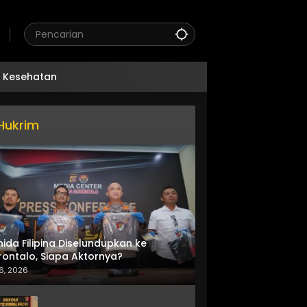
Kesehatan
Hukrim
nida Filipina Diselundupkan ke
ontalo, Siapa Aktornya?
6, 2026