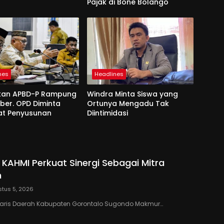
Pajak di Bone Bolango
nes
Headlines
kan APBD-P Rampung
Windra Minta Siswa yang
ber. OPD Diminta
Ortunya Mengadu Tak
at Penyusunan
Diintimidasi
 KAHMI Perkuat Sinergi Sebagai Mitra
h
tus 5, 2026
taris Daerah Kabupaten Gorontalo Sugondo Makmur…