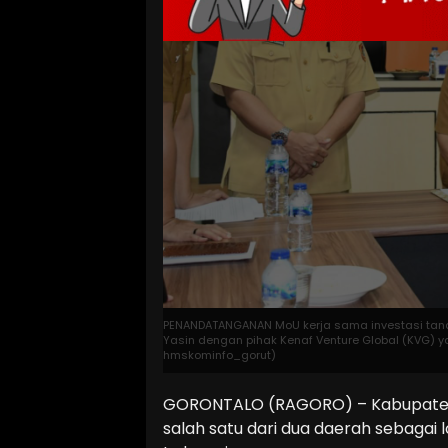
PENANDATANGANAN MoU kerja sama investasi tanama
Yasin dengan pihak Kenaf Venture Global (KVG) yan
hmskominfo_gorut)
GORONTALO (RAGORO) – Kabupaten G
salah satu dari dua daerah sebagai