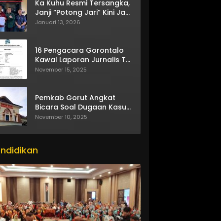
Ka Kuhu Resmi Tersangka,
Janji “Potong Jari” Kini Jadi
Bumerang
Januari 13, 2026
16 Pengacara Gorontalo
Kawal Laporan Jurnalis TV
One
November 15, 2025
Pemkab Gorut Angkat
Bicara Soal Dugaan Kasus
Asusila Oknum ASN
November 10, 2025
ndidikan