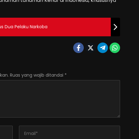
naman tanaman Kenaf di Indonesia, khususnya
us Dua Pelaku Narkoba
kan.
Ruas yang wajib ditandai
*