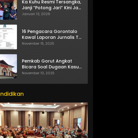
Ka Kuhu Resmi Tersangka,
Janji “Potong Jari” Kini Jadi
Bumerang
Januari 13, 2026
16 Pengacara Gorontalo
Kawal Laporan Jurnalis TV
One
November 15, 2025
Pemkab Gorut Angkat
Bicara Soal Dugaan Kasus
Asusila Oknum ASN
November 10, 2025
ndidikan