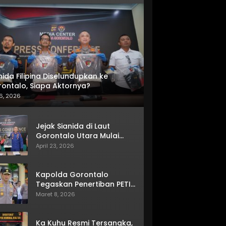
nida Filipina Diselundupkan ke
ontalo, Siapa Aktornya?
6, 2026
Jejak Sianida di Laut
Gorontalo Utara Mulai
Terkuak
April 23, 2026
Kapolda Gorontalo
Tegaskan Penertiban PETI
Terus Berjalan
Maret 8, 2026
Ka Kuhu Resmi Tersangka,