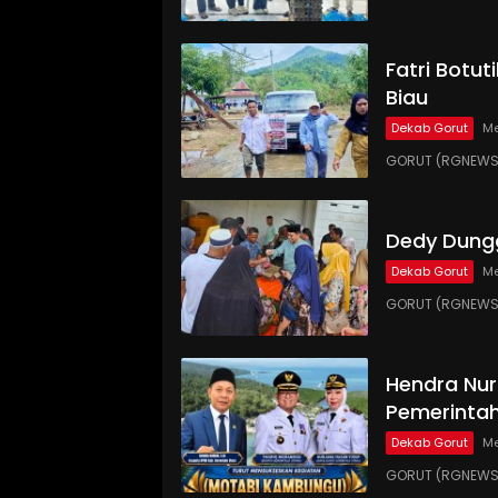
Fatri Botut
Biau
Dekab Gorut
Me
GORUT (RGNEWS.
Dedy Dungg
Dekab Gorut
Me
GORUT (RGNEWS.
Hendra Nur
Pemerinta
Dekab Gorut
Me
GORUT (RGNEWS.