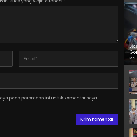
kan.
Ruas yang wajib ditandai
*
Sia
Gor
Mei 
saya pada peramban ini untuk komentar saya