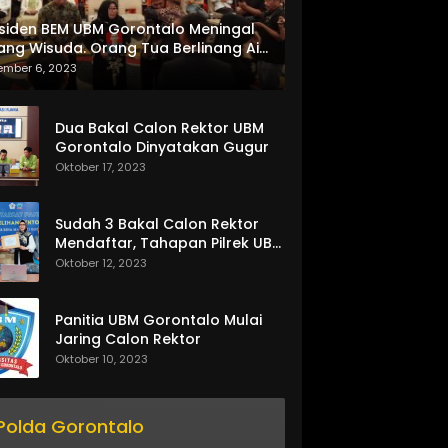
siden BEM UBM Gorontalo Meningal
ang Wisuda. Orang Tua Berlinang Air
ta Menerima SKL dan Pemasangan
ember 6, 2023
lempang
Dua Bakal Calon Rektor UBM
Gorontalo Dinyatakan Gugur
Oktober 17, 2023
Sudah 3 Bakal Calon Rektor
Mendaftar, Tahapan Pilrek UBM
Gorontalo Makin Seru
Oktober 12, 2023
Panitia UBM Gorontalo Mulai
Jaring Calon Rektor
Oktober 10, 2023
Polda Gorontalo