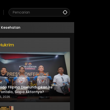
Kesehatan
Hukrim
nida Filipina Diselundupkan ke
ontalo, Siapa Aktornya?
6, 2026