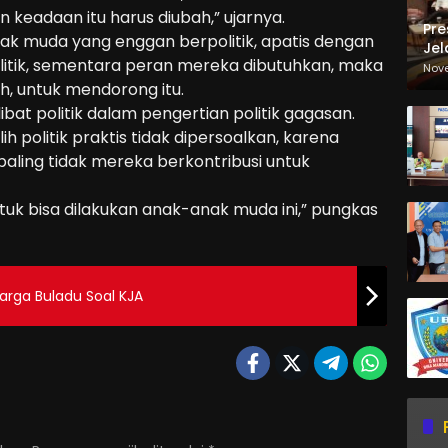
keadaan itu harus diubah,” ujarnya.
Pre
ak muda yang enggan berpolitik, apatis dengan
Jel
politik, sementara peran mereka dibutuhkan, maka
Ma
Nov
Sa
, untuk mendorong itu.
bat politik dalam pengertian politik gagasan.
 politik praktis tidak dipersoalkan, karena
 paling tidak mereka berkontribusi untuk
ntuk bisa dilakukan anak-anak muda ini,” pungkas
Warga Buladu Soal KJA