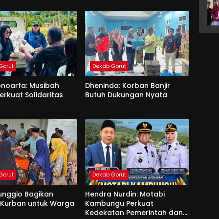
Gorut
Dekab Gorut
onoarfa: Musibah
Dheninda: Korban Banjir
erkuat Solidaritas
Butuh Dukungan Nyata
Gorut
Dekab Gorut
unggio Bagikan
Hendra Nurdin: Motabi
 Kurban untuk Warga
Kambungu Perkuat
Kedekatan Pemerintah dan