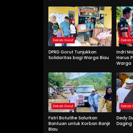
Dekab Gorut
Dekab 
DPRD Gorut Tunjukkan
Indri M
Solidaritas bagi Warga Biau
Harus P
Warga
Dekab Gorut
Dekab 
Fatri Botutihe Salurkan
Dedy D
Bantuan untuk Korban Banjir
Daging
Biau