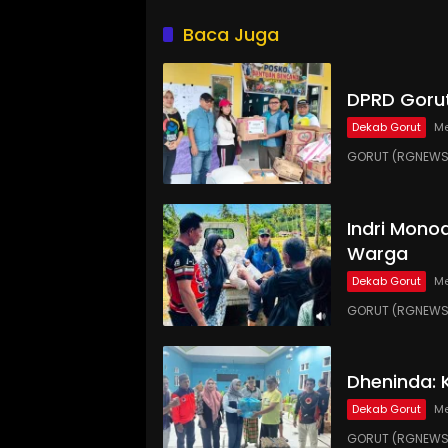
Baca Juga
DPRD Gorut
Dekab Gorut
Me
GORUT (RGNEWS.
Indri Monoa
Warga
Dekab Gorut
Me
GORUT (RGNEWS.
Dheninda: 
Dekab Gorut
Me
GORUT (RGNEWS.C