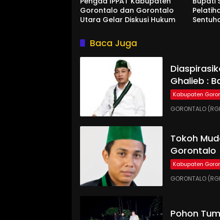
Pengda IPPAT Kabupaten
Bupati 
Gorontalo dan Gorontalo
Pelatih
Utara Gelar Diskusi Hukum
Sentuh
Baca Juga
Diaspirasi
Ghalieb : B
Kabupaten Goron
GORONTALO (RGN
Tokoh Muda
Gorontalo
Kabupaten Goron
GORONTALO (RGN
Pohon Tumb