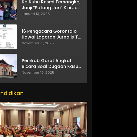
Ka Kuhu Resmi Tersangka,
Janji “Potong Jari” Kini Jadi
Bumerang
Januari 13, 2026
16 Pengacara Gorontalo
Kawal Laporan Jurnalis TV
One
November 15, 2025
Pemkab Gorut Angkat
Bicara Soal Dugaan Kasus
Asusila Oknum ASN
November 10, 2025
ndidikan