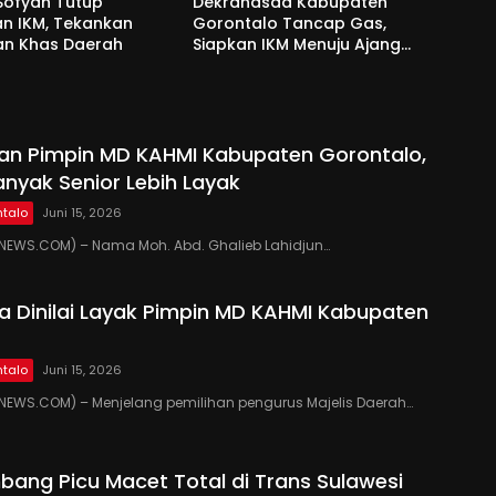
Sofyan Tutup
Dekranasda Kabupaten
an IKM, Tekankan
Gorontalo Tancap Gas,
an Khas Daerah
Siapkan IKM Menuju Ajang
Peran Saka Nasional 2025
kan Pimpin MD KAHMI Kabupaten Gorontalo,
anyak Senior Lebih Layak
talo
Juni 15, 2026
EWS.COM) – Nama Moh. Abd. Ghalieb Lahidjun…
 Dinilai Layak Pimpin MD KAHMI Kabupaten
talo
Juni 15, 2026
EWS.COM) – Menjelang pemilihan pengurus Majelis Daerah…
ang Picu Macet Total di Trans Sulawesi