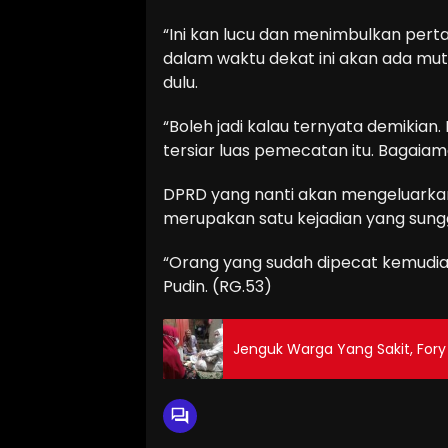
“Ini kan lucu dan menimbulkan pert
dalam waktu dekat ini akan ada mutas
dulu.
“Boleh jadi kalau ternyata demikia
tersiar luas pemecatan itu. Bagaiama
DPRD yang nanti akan mengeluarkan
merupakan satu kejadian yang sungg
“Orang yang sudah dipecat kemudian
Pudin. (RG.53)
Jenguk Warga Yang Sakit, Fory 