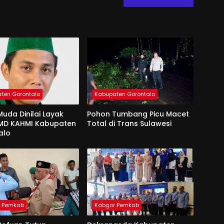
ten Gorontalo
Kabupaten Gorontalo
uda Dinilai Layak
Pohon Tumbang Picu Macet
 MD KAHMI Kabupaten
Total di Trans Sulawesi
alo
r Pemkab
Kabgor Pemkab