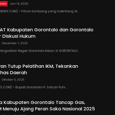
talo
Juni 14, 2026
EWS.COM) – Pohon tumbang yang melintang di…
PAT Kabupaten Gorontalo dan Gorontalo
r Diskusi Hukum
Desember 7, 2025
Pengadilan Negeri Gorontalo Kelas I.A GORONTALO…
yan Tutup Pelatihan IKM, Tekankan
Khas Daerah
Oktober 11, 2025
COM) – Bupati Gorontalo H. Sofyan Puhi…
a Kabupaten Gorontalo Tancap Gas,
M Menuju Ajang Peran Saka Nasional 2025