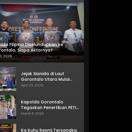
nida Filipina Diselundupkan ke
ontalo, Siapa Aktornya?
6, 2026
Jejak Sianida di Laut
Gorontalo Utara Mulai
Terkuak
April 23, 2026
Kapolda Gorontalo
Tegaskan Penertiban PETI
Terus Berjalan
Maret 8, 2026
Ka Kuhu Resmi Tersangka,