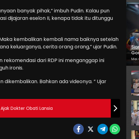
anyaan banyak pihak,” imbuh Pudin. Kalau pun
i dijajaran eselon II, kenapa tidak itu ditunggu
n. Maka kembalikan kembali nama baiknya setelah
na keluarganya, cerita orang orang,” ujar Pudin.
Sia
Gor
Mei 
 rekomendasi dari RDP ini menganggap ini
uh ironis.
 dikembalikan. Bahkan ada videonya. ” Ujar
Ajak Dokter Obati Lansia