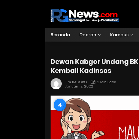
Langsung
ke
konten
Beranda
Daerah
Kampus
Dewan Kabgor Undang BK
Kembali Kadinsos
Tim RAGORO
2 Min Baca
Januari 12, 2022
3