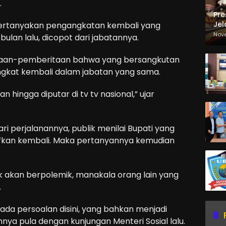
.
Pre
Jel
pertanyakan pengangkatan kembali yang
Ma
Nov
ulan lalu, dicopot dari jabatannya.
Sa
itaan-pemberitaan bahwa yang bersangkutan
diangkat kembali dalam jabatan yang sama.
n hingga diputar di tv tv nasional,” ujar
ri perjalanannya, publik menilai Bupati yang
ktifkan kembali. Maka pertanyannya kemudian
ak akan berpolemik, manakala orang lain yang
.
ada persoalan disini, yang bahkan menjadi
nnya pula dengan kunjungan Menteri Sosial lalu.