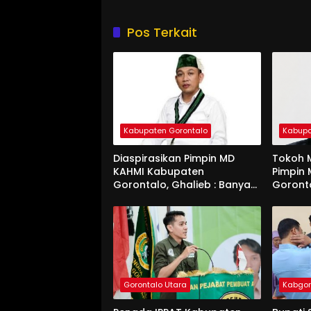
Pos Terkait
Kabupaten Gorontalo
Kabupa
Diaspirasikan Pimpin MD
Tokoh M
KAHMI Kabupaten
Pimpin
Gorontalo, Ghalieb : Banyak
Goront
Senior Lebih Layak
Gorontalo Utara
Kabgo