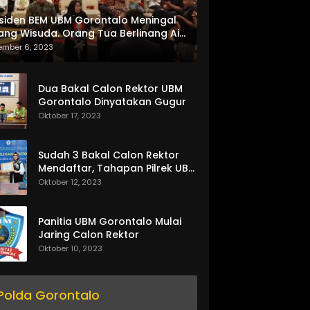
siden BEM UBM Gorontalo Meningal
ang Wisuda. Orang Tua Berlinang Air
ta Menerima SKL dan Pemasangan
ember 6, 2023
lempang
Dua Bakal Calon Rektor UBM
Gorontalo Dinyatakan Gugur
Oktober 17, 2023
Sudah 3 Bakal Calon Rektor
Mendaftar, Tahapan Pilrek UBM
Gorontalo Makin Seru
Oktober 12, 2023
Panitia UBM Gorontalo Mulai
Jaring Calon Rektor
Oktober 10, 2023
Polda Gorontalo