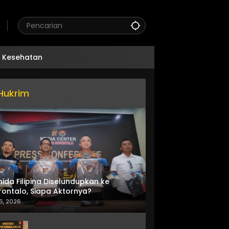
Kesehatan
Hukrim
nida Filipina Diselundupkan ke
ontalo, Siapa Aktornya?
6, 2026