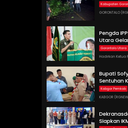
Kabupaten Goron
GORONTALO (RGN
Pengda IP
Utara Gela
Gorontalo Utara
Hadirkan Ketua 
Bupati Sof
Sentuhan 
Kabgor Pemkab
KABGOR (RGNEWS.
Dekranasd
Siapkan IK