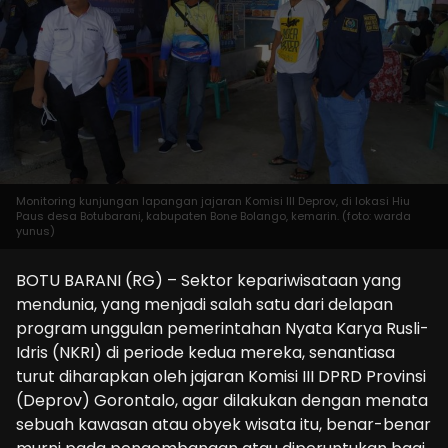
Monitoring kunjungan lapangan jajaran Komisi III Deprov, di lokasi Hiu
Paus desa Botubarani, kabupaten Bone Bolango, kemarin. (foto: warda
yunus)
BOTU BARANI (RG) – Sektor kepariwisataan yang
mendunia, yang menjadi salah satu dari delapan
program unggulan pemerintahan Nyata Karya Rusli-
Idris (NKRI) di periode kedua mereka, senantiasa
turut diharapkan oleh jajaran Komisi III DPRD Provinsi
(Deprov) Gorontalo, agar dilakukan dengan menata
sebuah kawasan atau obyek wisata itu, benar-benar