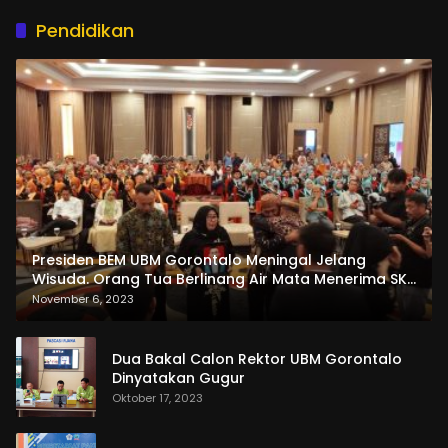
Pendidikan
Presiden BEM UBM Gorontalo Meningal Jelang
Wisuda. Orang Tua Berlinang Air Mata Menerima SKL
dan Pemasangan Salempang
November 6, 2023
Dua Bakal Calon Rektor UBM Gorontalo
Dinyatakan Gugur
Oktober 17, 2023