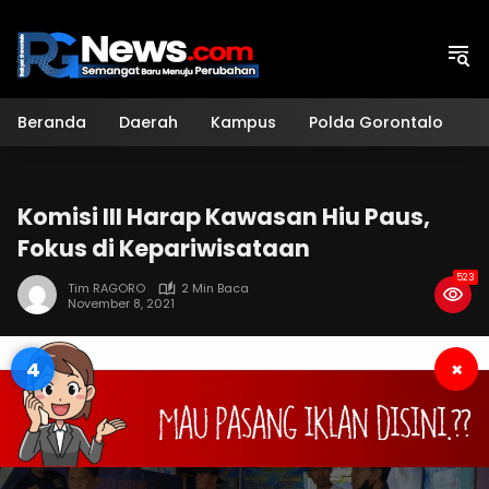
Langsung
ke
konten
Beranda
Daerah
Kampus
Polda Gorontalo
H
Komisi III Harap Kawasan Hiu Paus,
Fokus di Kepariwisataan
523
Tim RAGORO
2 Min Baca
November 8, 2021
3
×