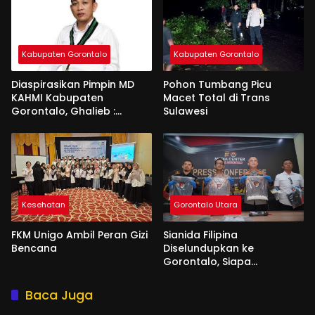
Kabupaten Gorontalo
Kabupaten Gorontalo
Diaspirasikan Pimpin MD
Pohon Tumbang Picu
KAHMI Kabupaten
Macet Total di Trans
Gorontalo, Ghalieb :
Sulawesi
Banyak Senior Lebih Layak
Kesehatan
Gorontalo Utara
FKM Unigo Ambil Peran Gizi
Sianida Filipina
Bencana
Diselundupkan ke
Gorontalo, Siapa
Aktornya?
Baca Juga