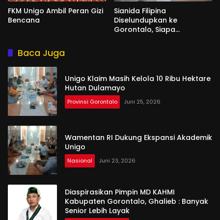
FKM Unigo Ambil Peran Gizi
Sianida Filipina
Bencana
Diselundupkan ke
Gorontalo, Siapa
Aktornya?
Baca Juga
Unigo Klaim Masih Kelola 10 Ribu Hektare
Hutan Dulamayo
Provinsi Gorontalo
Juni 25, 2026
Wamentan RI Dukung Ekspansi Akademik
Unigo
Nasional
Juni 23, 2026
Diaspirasikan Pimpin MD KAHMI
Kabupaten Gorontalo, Ghalieb : Banyak
Senior Lebih Layak