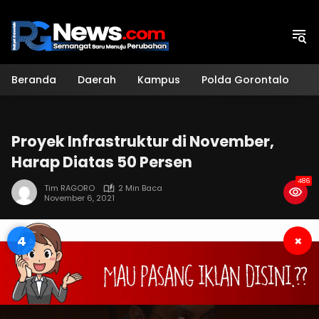
Langsung
ke
konten
Beranda
Daerah
Kampus
Polda Gorontalo
H
Proyek Infrastruktur di November,
Harap Diatas 50 Persen
486
Tim RAGORO
2 Min Baca
November 6, 2021
3
×