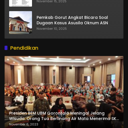
November 15, 2025
Pemkab Gorut Angkat Bicara Soal
Dugaan Kasus Asusila Oknum ASN
November 10, 2025
Pendidikan
Presiden BEM UBM Gorontalo Meningal Jelang
Wisuda. Orang Tua Berlinang Air Mata Menerima SKL
dan Pemasangan Salempang
November 6, 2023