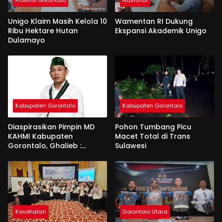
Unigo Klaim Masih Kelola 10
Wamentan RI Dukung
Ribu Hektare Hutan
Ekspansi Akademik Unigo
Dulamayo
Kabupaten Gorontalo
Kabupaten Gorontalo
Diaspirasikan Pimpin MD
Pohon Tumbang Picu
KAHMI Kabupaten
Macet Total di Trans
Gorontalo, Ghalieb :
Sulawesi
Banyak Senior Lebih Layak
Kesehatan
Gorontalo Utara