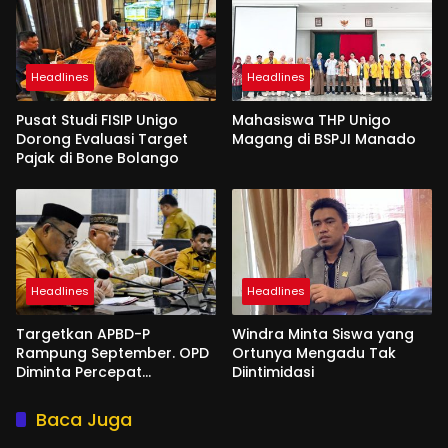
Headlines
Headlines
Pusat Studi FISIP Unigo
Mahasiswa THP Unigo
Dorong Evaluasi Target
Magang di BSPJI Manado
Pajak di Bone Bolango
Headlines
Headlines
Targetkan APBD-P
Windra Minta Siswa yang
Rampung September. OPD
Ortunya Mengadu Tak
Diminta Percepat
Diintimidasi
Penyusunan
Baca Juga