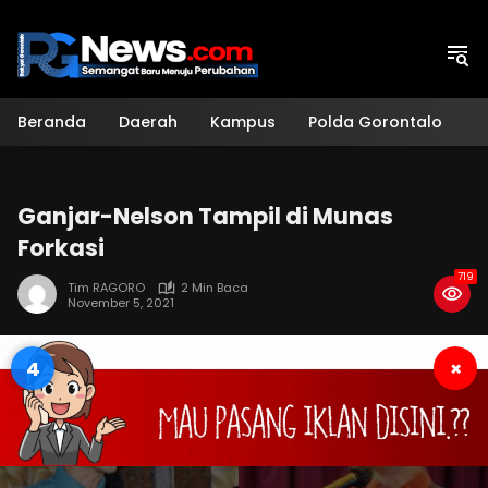
Langsung
ke
konten
Beranda
Daerah
Kampus
Polda Gorontalo
H
Ganjar-Nelson Tampil di Munas
Forkasi
719
Tim RAGORO
2 Min Baca
November 5, 2021
3
×