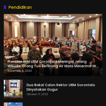
Pendidikan
Presiden BEM UBM Gorontalo Meningal Jelang
Wisuda. Orang Tua Berlinang Air Mata Menerima SKL
dan Pemasangan Salempang
November 6, 2023
Dua Bakal Calon Rektor UBM Gorontalo
Dinyatakan Gugur
Oktober 17, 2023