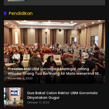
Pendidikan
Presiden BEM UBM Gorontalo Meningal Jelang
Wisuda. Orang Tua Berlinang Air Mata Menerima SKL
dan Pemasangan Salempang
November 6, 2023
Dua Bakal Calon Rektor UBM Gorontalo
Dinyatakan Gugur
Oktober 17, 2023