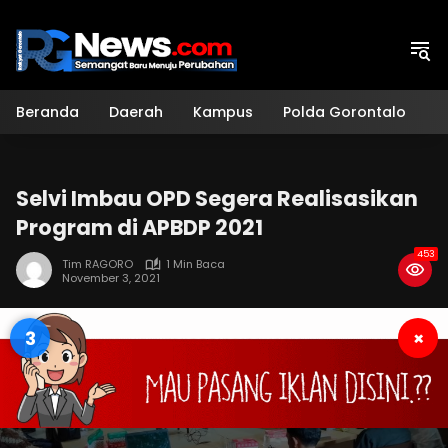
Langsung
ke
konten
Beranda
Daerah
Kampus
Polda Gorontalo
H
Selvi Imbau OPD Segera Realisasikan
Program di APBDP 2021
453
Tim RAGORO
1 Min Baca
November 3, 2021
3
×