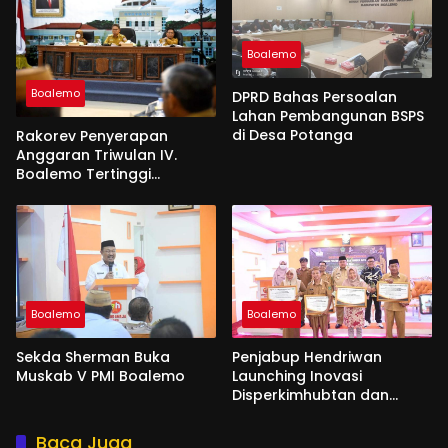
Boalemo
Boalemo
DPRD Bahas Persoalan
Lahan Pembangunan BSPS
di Desa Potanga
Rakorev Penyerapan
Anggaran Triwulan IV.
Boalemo Tertinggi
Realisasi Fisik 96,92 %
Boalemo
Boalemo
Sekda Sherman Buka
Penjabup Hendriwan
Muskab V PMI Boalemo
Launching Inovasi
Disperkimhubtan dan
Disdukcapil
Baca Juga