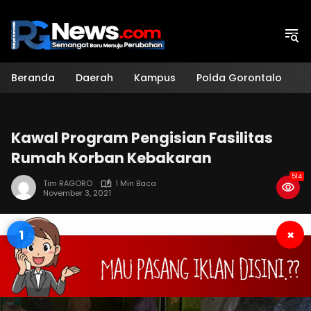
Langsung
ke
konten
Beranda
Daerah
Kampus
Polda Gorontalo
H
Kawal Program Pengisian Fasilitas
Rumah Korban Kebakaran
514
Tim RAGORO
1 Min Baca
November 3, 2021