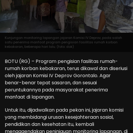
Kunjungan monitoring lapangan jajaran Komisi IV Deprov, pada salah
satu penerima manfaat program pengisian fasilitas rumah korban
kebakaran, beberapa hari lalu. (foto: dok)
BOTU (RG) – Program pengisian fasilitas rumah-
rumah korban kebakaran, terus dikawal dan diseriusi
oleh jajaran Komisi IV Deprov Gorontalo. Agar
benar-benar tepat sasaran, dan sesuai
peruntukannya pada masyarakat penerima
manfaat di lapangan.
Untuk itu, dijadwalkan pada pekan ini, jajaran komisi
yang membidangi urusan kesejahteraan sosial,
pendidikan dan kesehatan itu, kembali
mengagendakan peninjauan monitoring lapangan, di