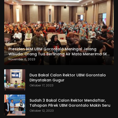
Presiden BEM UBM Gorontalo Meningal Jelang
Wisuda. Orang Tua Berlinang Air Mata Menerima SKL
dan Pemasangan Salempang
November 6, 2023
Dua Bakal Calon Rektor UBM Gorontalo
Dinyatakan Gugur
Oktober 17, 2023
Sudah 3 Bakal Calon Rektor Mendaftar,
Tahapan Pilrek UBM Gorontalo Makin Seru
Oktober 12, 2023