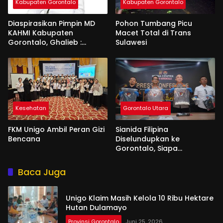
Kabupaten Gorontalo
Kabupaten Gorontalo
Diaspirasikan Pimpin MD
Pohon Tumbang Picu
KAHMI Kabupaten
Macet Total di Trans
Gorontalo, Ghalieb :
Sulawesi
Banyak Senior Lebih Layak
Kesehatan
Gorontalo Utara
FKM Unigo Ambil Peran Gizi
Sianida Filipina
Bencana
Diselundupkan ke
Gorontalo, Siapa
Aktornya?
Baca Juga
Unigo Klaim Masih Kelola 10 Ribu Hektare
Hutan Dulamayo
Provinsi Gorontalo
Juni 25, 2026