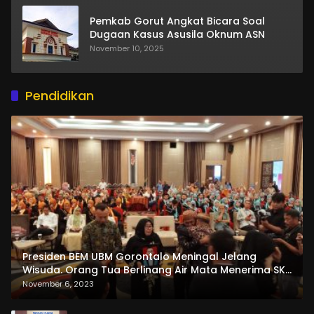
Pemkab Gorut Angkat Bicara Soal
Dugaan Kasus Asusila Oknum ASN
November 10, 2025
Pendidikan
Presiden BEM UBM Gorontalo Meningal Jelang
Wisuda. Orang Tua Berlinang Air Mata Menerima SKL
dan Pemasangan Salempang
November 6, 2023