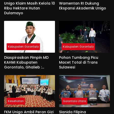
Unigo Klaim Masih Kelola 10
Wamentan RI Dukung
Ribu Hektare Hutan
Ekspansi Akademik Unigo
Dulamayo
Kabupaten Gorontalo
Kabupaten Gorontalo
Diaspirasikan Pimpin MD
Pohon Tumbang Picu
KAHMI Kabupaten
Macet Total di Trans
Gorontalo, Ghalieb :
Sulawesi
Banyak Senior Lebih Layak
Kesehatan
Gorontalo Utara
FKM Unigo Ambil Peran Gizi
Sianida Filipina