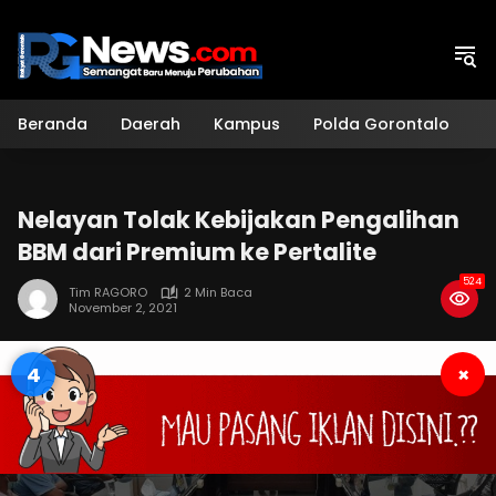
Langsung
ke
konten
Beranda
Daerah
Kampus
Polda Gorontalo
H
Nelayan Tolak Kebijakan Pengalihan
BBM dari Premium ke Pertalite
524
Tim RAGORO
2 Min Baca
November 2, 2021
3
×