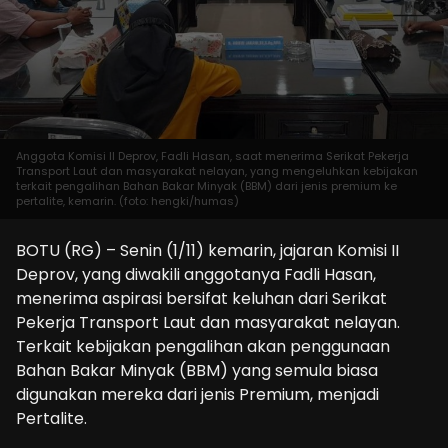
Anggota Komisi II Deprov, Fadli Hasan, saat menerima Serikat Pekerja
Transport Laut dan masyarakat nelayan, yang mengeluhkan kebijakan
terkait pengalihan Bahan Bakar Minyak (BBM) dari jenis premium ke
pertalite, kemarin. (foto: hengki/humas)
BOTU (RG) – Senin (1/11) kemarin, jajaran Komisi II
Deprov, yang diwakili anggotanya Fadli Hasan,
menerima aspirasi bersifat keluhan dari Serikat
Pekerja Transport Laut dan masyarakat nelayan.
Terkait kebijakan pengalihan akan penggunaan
Bahan Bakar Minyak (BBM) yang semula biasa
digunakan mereka dari jenis Premium, menjadi
Pertalite.