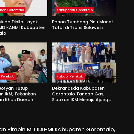
ten Gorontalo
Kabupaten Gorontalo
uda Dinilai Layak
Pohon Tumbang Picu Macet
 MD KAHMI Kabupaten
Total di Trans Sulawesi
alo
r Pemkab
Kabgor Pemkab
Sofyan Tutup
Dekranasda Kabupaten
an IKM, Tekankan
Gorontalo Tancap Gas,
an Khas Daerah
Siapkan IKM Menuju Ajang
Peran Saka Nasional 2025
kan Pimpin MD KAHMI Kabupaten Gorontalo,