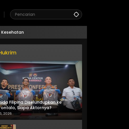
Kesehatan
Hukrim
nida Filipina Diselundupkan ke
ontalo, Siapa Aktornya?
6, 2026