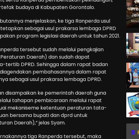
tefak budaya di Kabupaten Gorontalo.
Pre
Jel
utannya menjelaskan, ke tiga Ranperda usul
Ma
Nov
Sa
itetapkan sebagai usul prakarsa lembaga DPRD
akan program legislasi daerah untuk tahun 2021.
nperda tersebut sudah melalui pengkajian
eraturan Daerah) dan sudah dapat
ata-tertib DPRD. Sehingga dalam rapat badan
k diagendakan pembahasannya dalam rapat
nnya sebagai usul prakarsa lembaga DPRD.
kan disampaikan ke pemerintah daerah guna
alui tahapan pembicaraan melalui rapat
sesuai mekaniseme ketentuan peraturan tata-
juan bersama bupati dan dprd untuk
uran Daerah),” jelas Syam.
rnakannya tiga Ranperda tersebut, maka