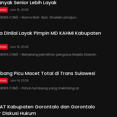
anyak Senior Lebih Layak
talo
Juni 15, 2026
EWS.COM) – Nama Moh. Abd. Ghalieb Lahidjun…
 Dinilai Layak Pimpin MD KAHMI Kabupaten
talo
Juni 15, 2026
EWS.COM) – Menjelang pemilihan pengurus Majelis Daerah…
ang Picu Macet Total di Trans Sulawesi
talo
Juni 14, 2026
EWS.COM) – Pohon tumbang yang melintang di…
PAT Kabupaten Gorontalo dan Gorontalo
r Diskusi Hukum