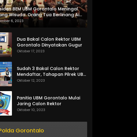
siden BEM UBM Gorontalo Meningal
ang Wisuda. Orang Tua Berlinang Air
ta Menerima SKL dan Pemasangan
ember 6, 2023
lempang
Dua Bakal Calon Rektor UBM
Gorontalo Dinyatakan Gugur
Oktober 17, 2023
Sudah 3 Bakal Calon Rektor
Mendaftar, Tahapan Pilrek UBM
Gorontalo Makin Seru
Oktober 12, 2023
Panitia UBM Gorontalo Mulai
Jaring Calon Rektor
Oktober 10, 2023
Polda Gorontalo