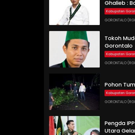
Ghalieb : B
Kabupaten Goron
GORONTALO (RGN
Tokoh Muda
Gorontalo
Kabupaten Goron
GORONTALO (RGN
Pohon Tumb
Kabupaten Goron
GORONTALO (RGN
Pengda IP
Utara Gela