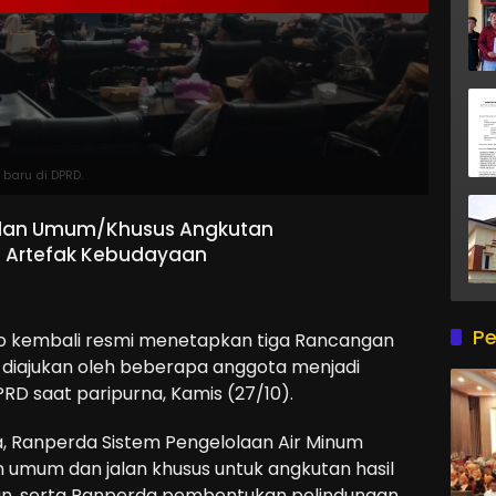
baru di DPRD.
alan Umum/Khusus Angkutan
 Artefak Kebudayaan
Pe
 kembali resmi menetapkan tiga Rancangan
diajukan oleh beberapa anggota menjadi
D saat paripurna, Kamis (27/10).
a, Ranperda Sistem Pengelolaan Air Minum
 umum dan jalan khusus untuk angkutan hasil
n, serta Ranperda pembentukan pelindungan,