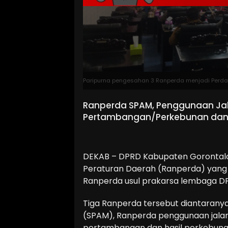
Paripurna pengesahan 3 Ranperda menjadi Perda 
Ranperda SPAM, Penggunaan J
Pertambangan/Perkebunan dan
DEKAB – DPRD Kabupaten Gorontalo
Peraturan Daerah (Ranperda) yang 
Ranperda usul prakarsa lembaga DPR
Tiga Ranperda tersebut diantarany
(SPAM), Ranperda penggunaan jalan
pertambangan dan hasil perkebuna