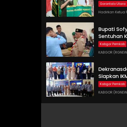
Gorontalo Utara
Hadirkan Ketua 
Bupati Sof
Sentuhan 
Kabgor Pemkab
KABGOR (RGNEWS.
Dekranasd
Siapkan IK
Kabgor Pemkab
KABGOR (RGNEWS