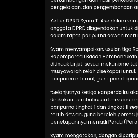
pengelolaan, dan pengembangan ar
Ketua DPRD Syam T. Ase dalam samb
anggota DPRD diagendakan untuk d
dalam rapat paripurna dewan merup
Syam menyampaikan, usulan tiga Ra
Bapemperda (Badan Pembentukan P
ditindaklanjuti sesuai mekanisme t
musyawarah telah disekapati untu
paripurna internal, guna penetapa
“Selanjutnya ketiga Ranperda itu a
dilakukan pembahasan bersama mel
paripurna tingkat 1 dan tingkat II 
tertib dewan, guna beroleh persetu
penetapannya menjadi Perda (Perat
Syam mengatakan, dengan diparipu