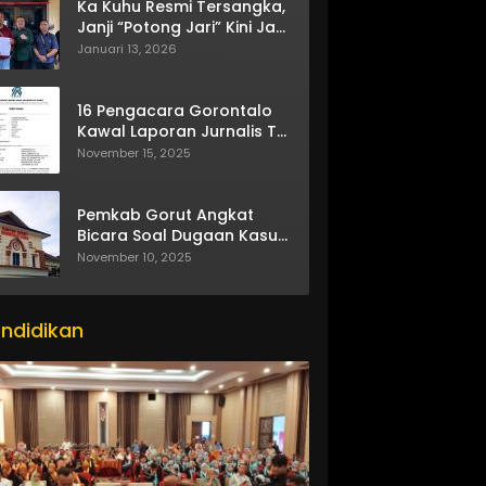
Ka Kuhu Resmi Tersangka,
Janji “Potong Jari” Kini Jadi
Bumerang
Januari 13, 2026
16 Pengacara Gorontalo
Kawal Laporan Jurnalis TV
One
November 15, 2025
Pemkab Gorut Angkat
Bicara Soal Dugaan Kasus
Asusila Oknum ASN
November 10, 2025
ndidikan