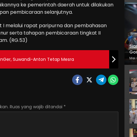
kannya ke pemerintah daerah untuk dilakukan
an pembicaraan selanjutnya.
t I melalui rapat paripurna dan pembahasan
ernur serta tahapan pembicaraan tingkat II
am. (RG.53)
Sia
Gor
Mei 
 HanGer, Suwandi-Anton Tetap Mesra
kan.
Ruas yang wajib ditandai
*