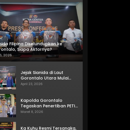
nida Filipina Diselundupkan ke
ontalo, Siapa Aktornya?
6, 2026
Jejak Sianida di Laut
Gorontalo Utara Mulai
Terkuak
April 23, 2026
Kapolda Gorontalo
Tegaskan Penertiban PETI
Terus Berjalan
Maret 8, 2026
Ka Kuhu Resmi Tersangka,