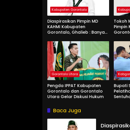
Kabupaten Gorontalo
Kabupa
Diaspirasikan Pimpin MD
Tokoh M
KAHMI Kabupaten
Pimpin
Gorontalo, Ghalieb : Banyak
Goront
Senior Lebih Layak
Gorontalo Utara
Kabgo
Pengda IPPAT Kabupaten
Bupati 
Gorontalo dan Gorontalo
Pelatih
Utara Gelar Diskusi Hukum
Sentuh
Baca Juga
Diaspirasi