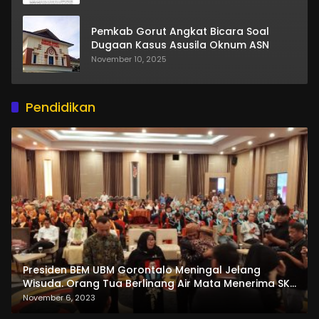
Pemkab Gorut Angkat Bicara Soal
Dugaan Kasus Asusila Oknum ASN
November 10, 2025
Pendidikan
Presiden BEM UBM Gorontalo Meningal Jelang
Wisuda. Orang Tua Berlinang Air Mata Menerima SKL
dan Pemasangan Salempang
November 6, 2023