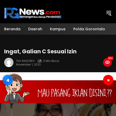
Langsung
ke
konten
Beranda
Daerah
Kampus
Polda Gorontalo
H
Ingat, Galian C Sesuai Izin
802
Tim RAGORO
2 Min Baca
November 1, 2021
3
×