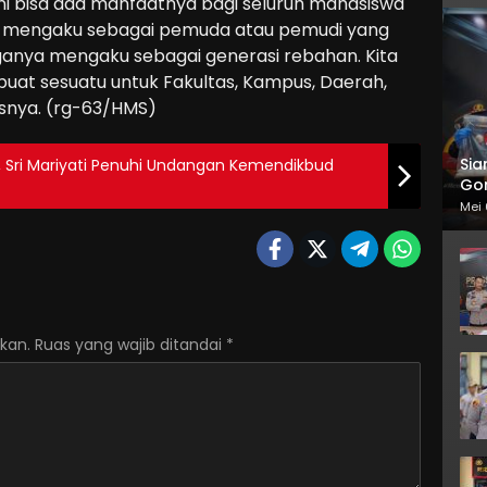
ini bisa ada manfaatnya bagi seluruh mahasiswa
ng mengaku sebagai pemuda atau pemudi yang
nya mengaku sebagai generasi rebahan. Kita
buat sesuatu untuk Fakultas, Kampus, Daerah,
snya. (rg-63/HMS)
Sia
, Sri Mariyati Penuhi Undangan Kemendikbud
Gor
Mei 
kan.
Ruas yang wajib ditandai
*