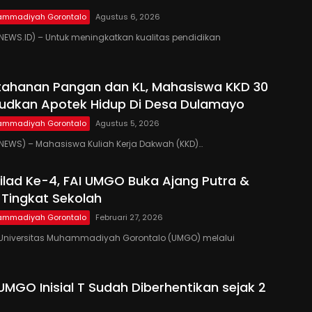
hammadiyah Gorontalo
Agustus 6, 2026
EWS.ID) – Untuk meningkatkan kualitas pendidikan
tahanan Pangan dan KL, Mahasiswa KKD 30
udkan Apotek Hidup Di Desa Dulamayo
hammadiyah Gorontalo
Agustus 5, 2026
EWS) – Mahasiswa Kuliah Kerja Dakwah (KKD)…
lad Ke-4, FAI UMGO Buka Ajang Putra &
i Tingkat Sekolah
hammadiyah Gorontalo
Februari 27, 2026
niversitas Muhammadiyah Gorontalo (UMGO) melalui
UMGO Inisial T Sudah Diberhentikan sejak 2