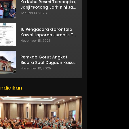
Ka Kuhu Resmi Tersangka,
Janji “Potong Jari” Kini Jadi
Bumerang
Januari 13, 2026
16 Pengacara Gorontalo
Kawal Laporan Jurnalis TV
One
November 15, 2025
Pemkab Gorut Angkat
Bicara Soal Dugaan Kasus
Asusila Oknum ASN
November 10, 2025
ndidikan