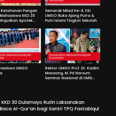
alo
Gorontalo
 Ketahanan Pangan
Semarak Milad Ke-4, FAI
, Mahasiswa KKD 30
UMGO Buka Ajang Putra &
Wujudkan Apotek
Putri Islami Tingkat Sekolah
Di Desa Dulamayo
sitas Muhammadiyah
Universitas Muhammadiyah
alo
Gorontalo
hasiswa UMGO
Rektor UMGO Prof. Dr. Kadim
da
Masaong, M. Pd Narsum
Seminar Nasional di UMSI
Sinjai
 KKD 30 Dulamayo Rutin Laksanakan
Baca Al-Qur’an bagi Santri TPQ Fastabiqul