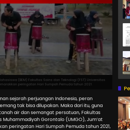
ahasiswa (BEM) Fakultas Sains dan Teknologi (FST) Universitas
arakkan peringatan Hari Sumpah Pemuda tahun 2021.
Pe
nan sejarah perjuangan Indonesia, peran
ng tak bisa dilupakan. Maka dari itu, guna
 tanah air dan semangat persatuan, Fakultas
itas Muhammadiyah Gorontalo (UMGO), Jum’at
kan peringatan Hari Sumpah Pemuda tahun 2021,