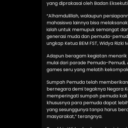
yang diprakasai oleh Badan Eksekut
“Alhamdulillah, walaupun persiapan
mahasiswa lainnya bisa melaksana
ialah untuk memupuk semangat dan j
generasi muda dan pemuda-pemudi 
ungkap Ketua BEM FST, Widya Rizki 
Adapun beragam kegiatan menarik y
mulai dari parade Pemuda-Pemudi, 
games seru yang melatih kekompak
Sumpah Pemuda telah memberikan a
bernegara demi tegaknya Negara Kes
memperingati sumpah pemuda kali i
khususnya para pemuda dapat leb
yang sesunggunya tanpa harus bero
masyarakat,” terangnya.