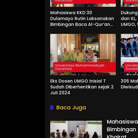
Gorontalo
Goront
Mahasiswa KKD 30
Dukung
Dulamayo Rutin Laksanakan
dan KL
Bimbingan Baca Al-Qur’an
UMGO, 
bagi Santri TPQ Fastabiqul
Hidup 
Khairat
Universitas Muhammadiyah
Univer
Gorontalo
Goront
Eks Dosen UMGO Inisial T
306 Ma
Sudah Diberhentikan sejak 2
Diwisu
Juli 2024
Baca Juga
Mahasiswa
Bimbingan 
Khairat