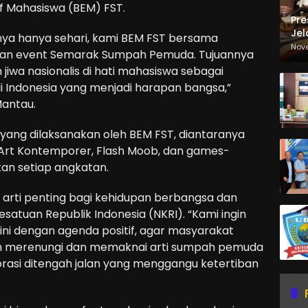
if Mahasiswa (BEM) FST.
Pre
Jel
nya hanya sehari, kami BEM FST bersama
Ma
Nov
kan event Semarak Sumpah Pemuda. Tujuannya
Sa
iwa nasionalis di hati mahasiswa sebagai
Indonesia yang menjadi harapan bangsa,”
Mantau.
ang dilaksanakan oleh BEM FST, diantaranya
Art Kontemporer, Flash Moob, dan games-
an setiap angkatan.
rti penting bagi kehidupan berbangsa dan
atuan Republik Indonesia (NKRI). “Kami ingin
ni dengan agenda positif, agar masyarakat
ih merenungi dan memaknai arti sumpah pemuda
rasi ditengah jalan yang menggangu ketertiban