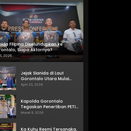
nida Filipina Diselundupkan ke
ontalo, Siapa Aktornya?
6, 2026
Jejak Sianida di Laut
Gorontalo Utara Mulai
Terkuak
April 23, 2026
Kapolda Gorontalo
Tegaskan Penertiban PETI
Terus Berjalan
Maret 8, 2026
Ka Kuhu Resmi Tersangka,