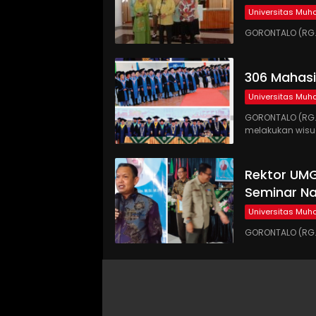
Universitas Mu
GORONTALO (RG.C
306 Mahas
Universitas Mu
GORONTALO (RG
melakukan wis
Rektor UMG
Seminar Nas
Universitas Mu
GORONTALO (RG.C