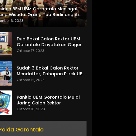
siden BEM UBM Gorontalo Meningal
ang Wisuda. Orang Tua Berlinang Air
ta Menerima SKL dan Pemasangan
ember 6, 2023
lempang
Dua Bakal Calon Rektor UBM
Gorontalo Dinyatakan Gugur
Oktober 17, 2023
Sudah 3 Bakal Calon Rektor
Mendaftar, Tahapan Pilrek UBM
Gorontalo Makin Seru
Oktober 12, 2023
Panitia UBM Gorontalo Mulai
Jaring Calon Rektor
Oktober 10, 2023
Polda Gorontalo