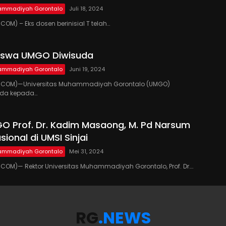
hammadiyah Gorontalo
Juli 18, 2024
OM) – Eks dosen berinisial T telah…
iswa UMGO Diwisuda
hammadiyah Gorontalo
Juni 19, 2024
.COM)—Universitas Muhammadiyah Gorontalo (UMGO)
uda kepada…
O Prof. Dr. Kadim Masaong, M. Pd Narsum
ional di UMSI Sinjai
hammadiyah Gorontalo
Mei 31, 2024
OM)— Rektor Universitas Muhammadiyah Gorontalo, Prof. Dr….
RG
.NEWS