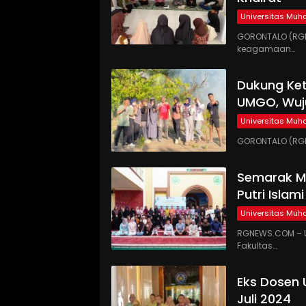
Universitas Mu
GORONTALO (RGN
keagamaan…
Dukung Ke
UMGO, Wuj
Universitas Mu
GORONTALO (RGN
Semarak Mi
Putri Islam
Universitas Mu
RGNEWS.COM – U
Fakultas…
Eks Dosen 
Juli 2024