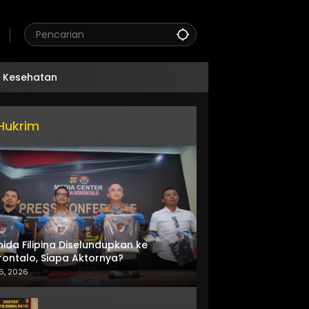
Kesehatan
Hukrim
nida Filipina Diselundupkan ke
ontalo, Siapa Aktornya?
6, 2026