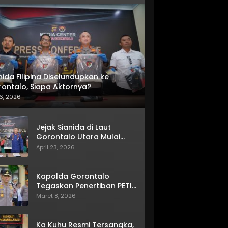
nida Filipina Diselundupkan ke
ontalo, Siapa Aktornya?
6, 2026
Jejak Sianida di Laut
Gorontalo Utara Mulai
Terkuak
April 23, 2026
Kapolda Gorontalo
Tegaskan Penertiban PETI
Terus Berjalan
Maret 8, 2026
Ka Kuhu Resmi Tersangka,