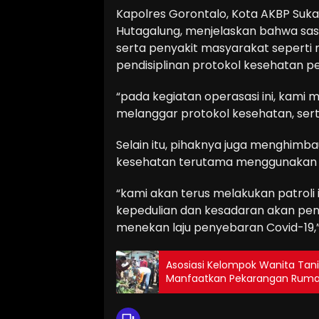
Kapolres Gorontalo, Kota AKBP Suk
Hutagalung, menjelaskan bahwa sa
serta penyakit masyarakat seperti 
pendisiplinan protokol kesehatan p
“pada kegiatan operasasi ini, kam
melanggar protokol kesehatan, sert
Selain itu, pihaknya juga menghim
kesehatan terutama menggunakan ma
“kami akan terus melakukan patrol
kepedulian dan kesadaran akan pe
menekan laju penyebaran Covid-19,”
Asosiasi Kelompok Wanita Tani 
Manfaatkan Pekarangan Ruma