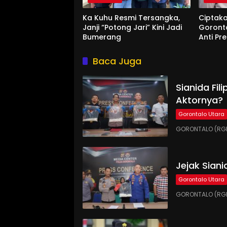
Ka Kuhu Resmi Tersangka,
Ciptak
Janji “Potong Jari” Kini Jadi
Goront
Bumerang
Anti P
Baca Juga
Sianida Fil
Aktornya?
Gorontalo Utara
GORONTALO (RGNE
Jejak Siani
Gorontalo Utara
GORONTALO (RGNE