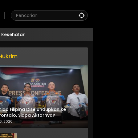
Kesehatan
Hukrim
nida Filipina Diselundupkan ke
ontalo, Siapa Aktornya?
6, 2026