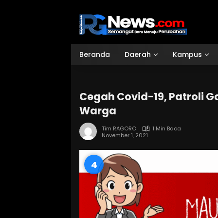
Langsung
ke
konten
Beranda
Daerah
Kampus
Cegah Covid-19, Patroli
Warga
Tim RAGORO
1 Min Baca
November 1, 2021
3