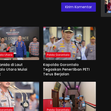
alo Utara
Polda Gorontalo
ianida di Laut
Kapolda Gorontalo
lo Utara Mulai
Tegaskan Penertiban PETI
k
Terus Berjalan
Gorontalo
Polda Gorontalo