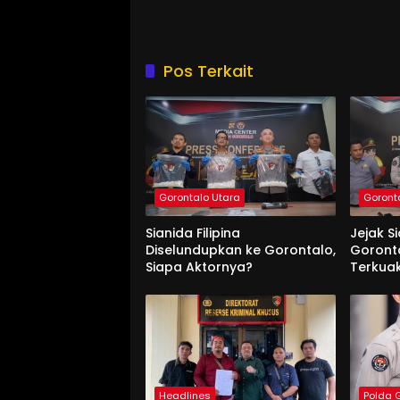
Pos Terkait
Gorontalo Utara
Goront
Sianida Filipina
Jejak S
Diselundupkan ke Gorontalo,
Goronta
Siapa Aktornya?
Terkua
Headlines
Polda 