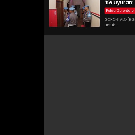
‘Keluyuran
Polda Gorontalo
GORONTALO (RGN
untuk…