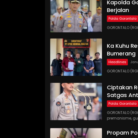
Kapolda Go
Berjalan
Polda Gorontalo
GORONTALO (RGNE
Ka Kuhu Res
Bumerang
Headlines
Janu
GORONTALO (RGNE
Ciptakan R
Satgas An
Polda Gorontalo
GORONTALO (RGN
premanisme, gu
Propam Pol