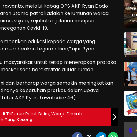
a Irawanto, melalui Kabag OPS AKP Ryan Dodo
Pre
saran utama patroli adalah kerumunan warga
Jel
miras, sajam, kejahatan jalanan maupun
Ma
Nov
Sa
encegahan Covid-19.
i memberikan edukasi kepada warga yang
a memberikan teguran lisan,” ujar Ryan.
bau masyarakat untuk tetap menerapkan protokol
sker saat beraktivitas di luar rumah.
i ini dan berharap warga semakin meningkatkan
ntingnya kepatuhan protkes dalam upaya
 tutur AKP Ryan. (awalludin-46)
di TriRukun Patut Ditiru, Warga Diminta
h Yang Kosong