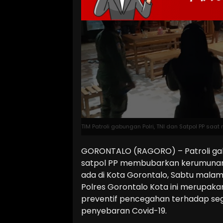
TIM Patroli gabungan Polri, TNI dan Satpol PP saat
GORONTALO (RAGORO) – Patroli gab
satpol PP membubarkan kerumunan 
ada di Kota Gorontalo, Sabtu malam, 
Polres Gorontalo Kota ini merupaka
preventif pencegahan terhadap se
penyebaran Covid-19.