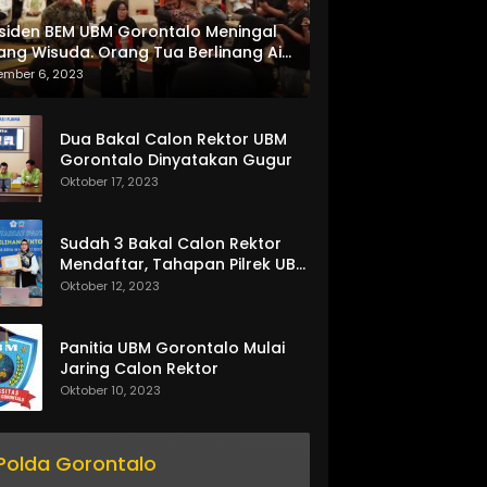
siden BEM UBM Gorontalo Meningal
ang Wisuda. Orang Tua Berlinang Air
ta Menerima SKL dan Pemasangan
ember 6, 2023
lempang
Dua Bakal Calon Rektor UBM
Gorontalo Dinyatakan Gugur
Oktober 17, 2023
Sudah 3 Bakal Calon Rektor
Mendaftar, Tahapan Pilrek UBM
Gorontalo Makin Seru
Oktober 12, 2023
Panitia UBM Gorontalo Mulai
Jaring Calon Rektor
Oktober 10, 2023
Polda Gorontalo