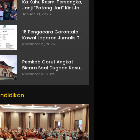
Ka Kuhu Resmi Tersangka,
Janji “Potong Jari” Kini Jadi
Bumerang
Januari 13, 2026
16 Pengacara Gorontalo
Kawal Laporan Jurnalis TV
One
November 15, 2025
Pemkab Gorut Angkat
Bicara Soal Dugaan Kasus
Asusila Oknum ASN
November 10, 2025
ndidikan