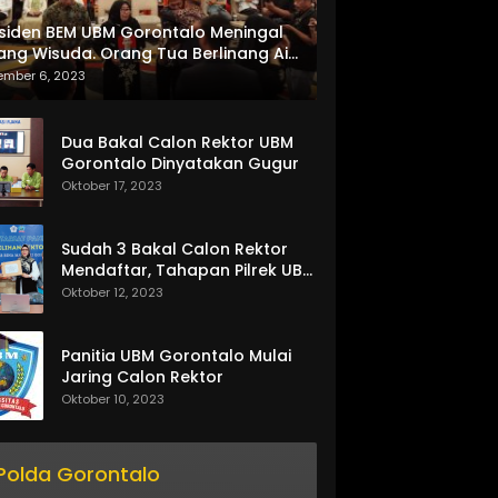
siden BEM UBM Gorontalo Meningal
ang Wisuda. Orang Tua Berlinang Air
ta Menerima SKL dan Pemasangan
ember 6, 2023
lempang
Dua Bakal Calon Rektor UBM
Gorontalo Dinyatakan Gugur
Oktober 17, 2023
Sudah 3 Bakal Calon Rektor
Mendaftar, Tahapan Pilrek UBM
Gorontalo Makin Seru
Oktober 12, 2023
Panitia UBM Gorontalo Mulai
Jaring Calon Rektor
Oktober 10, 2023
Polda Gorontalo