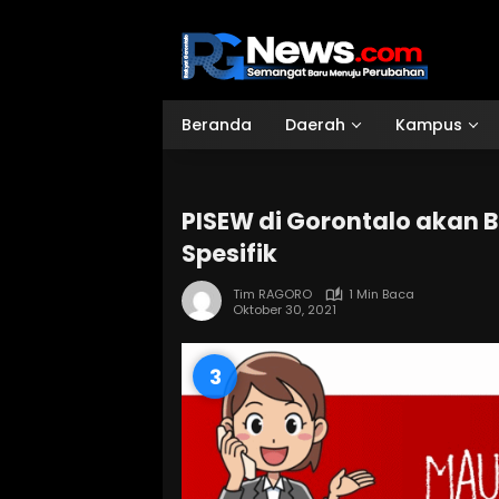
Langsung
ke
konten
Beranda
Daerah
Kampus
PISEW di Gorontalo akan B
Spesifik
Tim RAGORO
1 Min Baca
Oktober 30, 2021
2