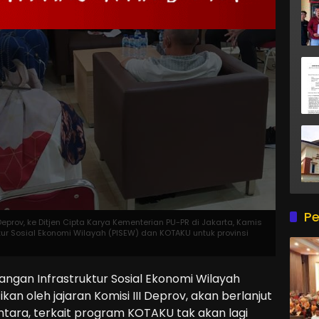
Pe
Deprov, ke Ditjen Cipta Karya Kementerian PU-PR di Jakarta, Kamis
ur Sosial Ekonomi Wilayah (PISEW) dan KOTAKU untuk provinsi
gan Infrastruktur Sosial Ekonomi Wilayah
ikan oleh jajaran Komisi III Deprov, akan berlanjut
ara, terkait program KOTAKU tak akan lagi