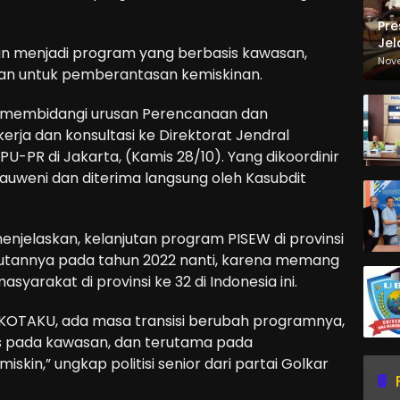
Pre
Jel
kan menjadi program yang berbasis kawasan,
Ma
Nov
uan untuk pemberantasan kemiskinan.
Sa
ang membidangi urusan Perencanaan dan
rja dan konsultasi ke Direktorat Jendral
PU-PR di Jakarta, (Kamis 28/10). Yang dikoordinir
Pauweni dan diterima langsung oleh Kasubdit
 menjelaskan, kelanjutan program PISEW di provinsi
jutannya pada tahun 2022 nanti, karena memang
yarakat di provinsi ke 32 di Indonesia ini.
KOTAKU, ada masa transisi berubah programnya,
asis pada kawasan, dan terutama pada
kin,” ungkap politisi senior dari partai Golkar