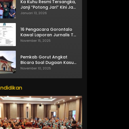
Ka Kuhu Resmi Tersangka,
Janji “Potong Jari” Kini Jadi
Bumerang
Januari 13, 2026
16 Pengacara Gorontalo
Kawal Laporan Jurnalis TV
One
November 15, 2025
Pemkab Gorut Angkat
Bicara Soal Dugaan Kasus
Asusila Oknum ASN
November 10, 2025
ndidikan