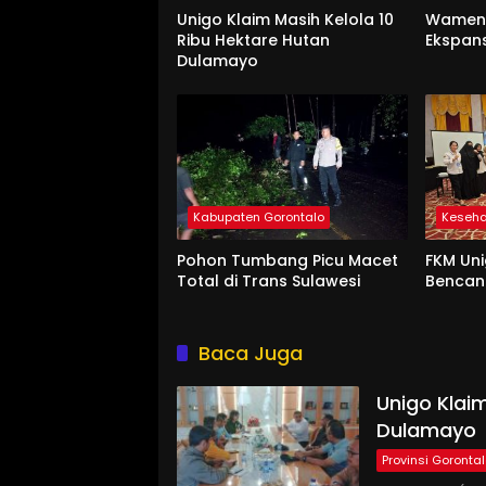
Unigo Klaim Masih Kelola 10
Wament
Ribu Hektare Hutan
Ekspan
Dulamayo
Kabupaten Gorontalo
Keseh
Pohon Tumbang Picu Macet
FKM Uni
Total di Trans Sulawesi
Benca
Baca Juga
Unigo Klaim
Dulamayo
Provinsi Goronta