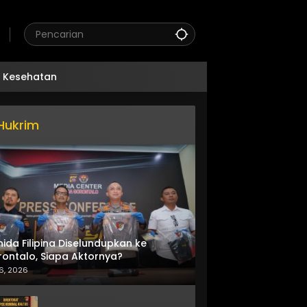
Kesehatan
Hukrim
nida Filipina Diselundupkan ke
ontalo, Siapa Aktornya?
6, 2026