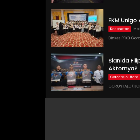
FKM Unigo 
Kesehatan
Mei
Dinkes PPKB Gor
Sianida Fil
Aktornya?
Gorontalo Utara
GORONTALO (RGNE