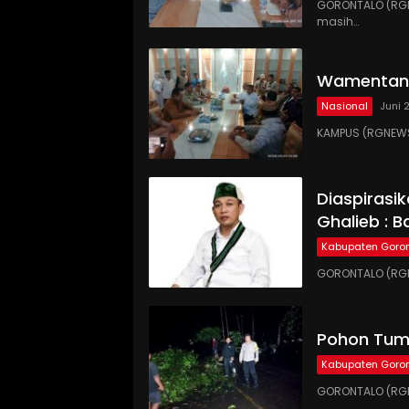
GORONTALO (RGN
masih…
Wamentan 
Nasional
Juni 
KAMPUS (RGNEWS
Diaspirasi
Ghalieb : B
Kabupaten Goron
GORONTALO (RGN
Pohon Tumb
Kabupaten Goron
GORONTALO (RGN