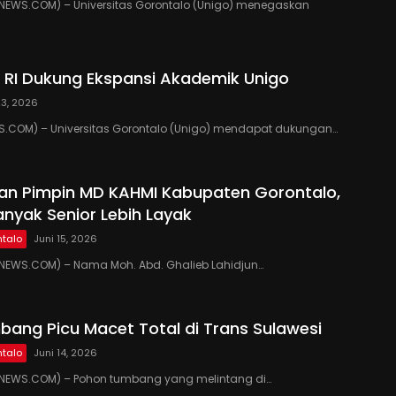
EWS.COM) – Universitas Gorontalo (Unigo) menegaskan
RI Dukung Ekspansi Akademik Unigo
23, 2026
.COM) – Universitas Gorontalo (Unigo) mendapat dukungan…
kan Pimpin MD KAHMI Kabupaten Gorontalo,
anyak Senior Lebih Layak
talo
Juni 15, 2026
EWS.COM) – Nama Moh. Abd. Ghalieb Lahidjun…
ang Picu Macet Total di Trans Sulawesi
talo
Juni 14, 2026
EWS.COM) – Pohon tumbang yang melintang di…