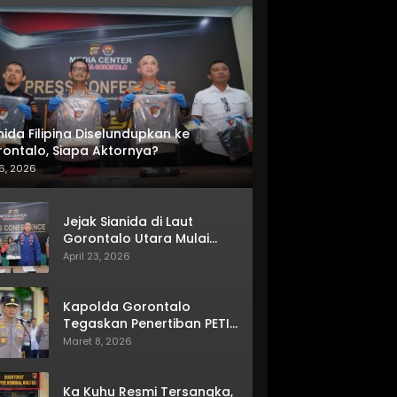
nida Filipina Diselundupkan ke
ontalo, Siapa Aktornya?
6, 2026
Jejak Sianida di Laut
Gorontalo Utara Mulai
Terkuak
April 23, 2026
Kapolda Gorontalo
Tegaskan Penertiban PETI
Terus Berjalan
Maret 8, 2026
Ka Kuhu Resmi Tersangka,