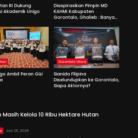
an RI Dukung
Diaspirasikan Pimpin MD
si Akademik Unigo
KAHMI Kabupaten
Gorontalo, Ghalieb : Banyak
Senior Lebih Layak
atan
Gorontalo Utara
go Ambil Peran Gizi
Sianida Filipina
na
Diselundupkan ke Gorontalo,
Siapa Aktornya?
 Masih Kelola 10 Ribu Hektare Hutan
lo
Juni 25, 2026