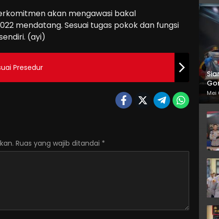
v, berkomitmen akan mengawasi bakal
2022 mendatang. Sesuai tugas pokok dan fungsi
endiri. (ayi)
uai Presedur
Sia
Gor
Mei 
kan.
Ruas yang wajib ditandai
*