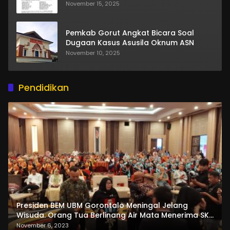
November 15, 2025
Pemkab Gorut Angkat Bicara Soal
Dugaan Kasus Asusila Oknum ASN
November 10, 2025
Pendidikan
Presiden BEM UBM Gorontalo Meningal Jelang
Wisuda. Orang Tua Berlinang Air Mata Menerima SKL
dan Pemasangan Salempang
November 6, 2023