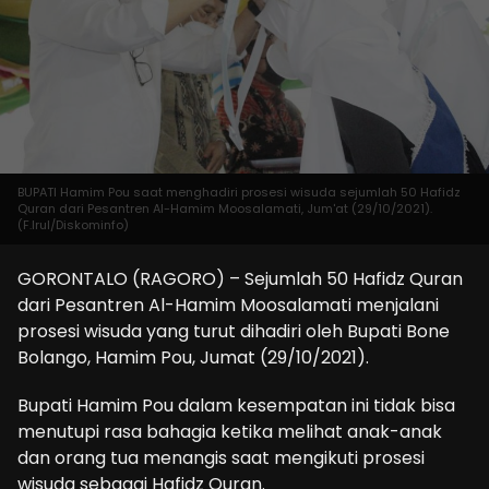
BUPATI Hamim Pou saat menghadiri prosesi wisuda sejumlah 50 Hafidz
Quran dari Pesantren Al-Hamim Moosalamati, Jum'at (29/10/2021).
(F.Irul/Diskominfo)
GORONTALO (RAGORO) – Sejumlah 50 Hafidz Quran
dari Pesantren Al-Hamim Moosalamati menjalani
prosesi wisuda yang turut dihadiri oleh Bupati Bone
Bolango, Hamim Pou, Jumat (29/10/2021).
Bupati Hamim Pou dalam kesempatan ini tidak bisa
menutupi rasa bahagia ketika melihat anak-anak
dan orang tua menangis saat mengikuti prosesi
wisuda sebagai Hafidz Quran.