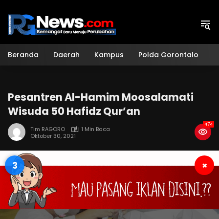
Langsung
ke
konten
Beranda
Daerah
Kampus
Polda Gorontalo
H
Pesantren Al-Hamim Moosalamati
Wisuda 50 Hafidz Qur’an
474
Tim RAGORO
1 Min Baca
Oktober 30, 2021
2
×