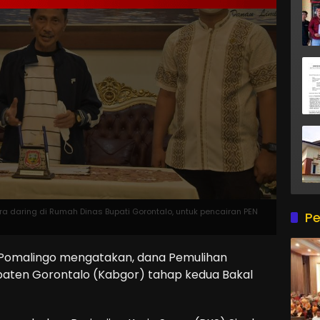
daring di Rumah Dinas Bupati Gorontalo, untuk pencairan PEN
Pe
 Pomalingo mengatakan, dana Pemulihan
paten Gorontalo (Kabgor) tahap kedua Bakal