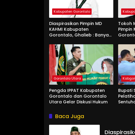
Kabupaten Gorontalo
Kabupa
Diaspirasikan Pimpin MD
Tokoh M
KAHMI Kabupaten
Pimpin
Gorontalo, Ghalieb : Banyak
Goront
Senior Lebih Layak
Gorontalo Utara
Kabgo
Pengda IPPAT Kabupaten
Bupati 
Gorontalo dan Gorontalo
Pelatih
Utara Gelar Diskusi Hukum
Sentuh
Baca Juga
Diaspirasi