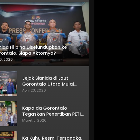
nida Filipina Diselundupkan ke
ontalo, Siapa Aktornya?
6, 2026
Jejak Sianida di Laut
Gorontalo Utara Mulai
Terkuak
April 23, 2026
Kapolda Gorontalo
Tegaskan Penertiban PETI
Terus Berjalan
Maret 8, 2026
Ka Kuhu Resmi Tersangka,