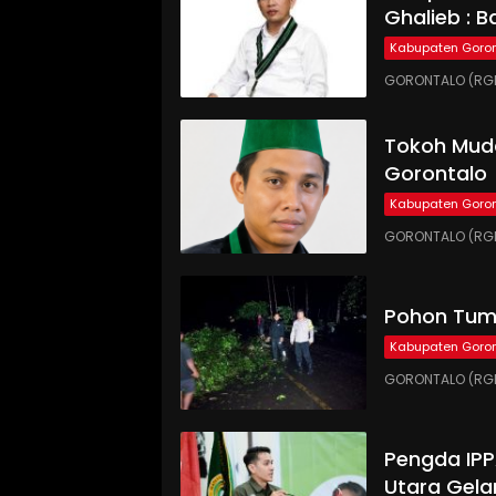
Ghalieb : B
Kabupaten Goron
GORONTALO (RGN
Tokoh Muda
Gorontalo
Kabupaten Goron
GORONTALO (RGN
Pohon Tumb
Kabupaten Goron
GORONTALO (RGN
Pengda IP
Utara Gela