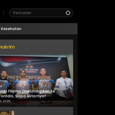
Kesehatan
Hukrim
nida Filipina Diselundupkan ke
ontalo, Siapa Aktornya?
6, 2026