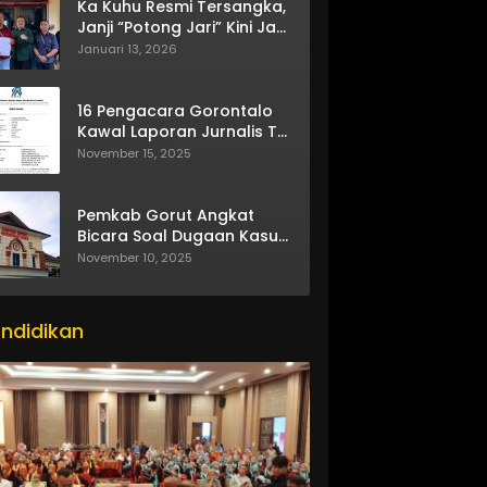
Ka Kuhu Resmi Tersangka,
Janji “Potong Jari” Kini Jadi
Bumerang
Januari 13, 2026
16 Pengacara Gorontalo
Kawal Laporan Jurnalis TV
One
November 15, 2025
Pemkab Gorut Angkat
Bicara Soal Dugaan Kasus
Asusila Oknum ASN
November 10, 2025
ndidikan