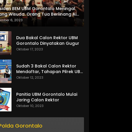
siden BEM UBM Gorontalo Meningal
ang Wisuda. Orang Tua Berlinang Air
ta Menerima SKL dan Pemasangan
ember 6, 2023
lempang
Dua Bakal Calon Rektor UBM
Gorontalo Dinyatakan Gugur
Oktober 17, 2023
Sudah 3 Bakal Calon Rektor
Mendaftar, Tahapan Pilrek UBM
Gorontalo Makin Seru
Oktober 12, 2023
Panitia UBM Gorontalo Mulai
Jaring Calon Rektor
Oktober 10, 2023
Polda Gorontalo