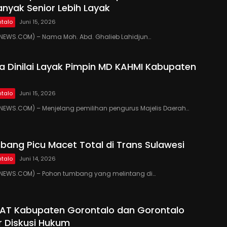
anyak Senior Lebih Layak
talo
Juni 15, 2026
EWS.COM) – Nama Moh. Abd. Ghalieb Lahidjun…
 Dinilai Layak Pimpin MD KAHMI Kabupaten
talo
Juni 15, 2026
EWS.COM) – Menjelang pemilihan pengurus Majelis Daerah…
ang Picu Macet Total di Trans Sulawesi
talo
Juni 14, 2026
EWS.COM) – Pohon tumbang yang melintang di…
PAT Kabupaten Gorontalo dan Gorontalo
r Diskusi Hukum