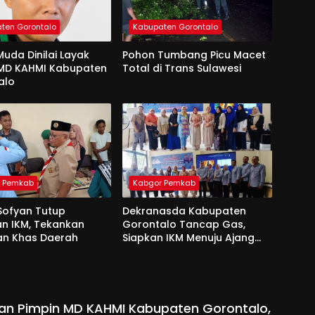
ten Gorontalo
Kabupaten Gorontalo
uda Dinilai Layak
Pohon Tumbang Picu Macet
 MD KAHMI Kabupaten
Total di Trans Sulawesi
alo
r Pemkab
Kabgor Pemkab
Sofyan Tutup
Dekranasda Kabupaten
an IKM, Tekankan
Gorontalo Tancap Gas,
an Khas Daerah
Siapkan IKM Menuju Ajang
Peran Saka Nasional 2025
kan Pimpin MD KAHMI Kabupaten Gorontalo,