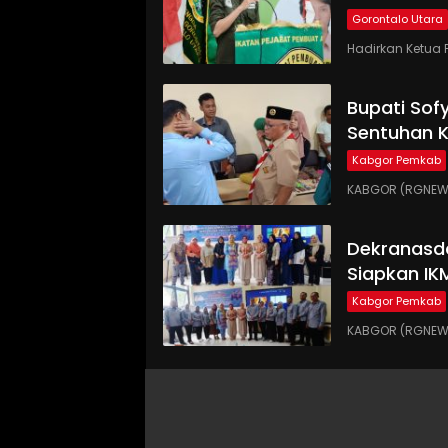
Gorontalo Utara
Hadirkan Ketua 
Bupati Sof
Sentuhan 
Kabgor Pemkab
KABGOR (RGNEWS.
Dekranasd
Siapkan IK
Kabgor Pemkab
KABGOR (RGNEWS