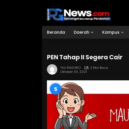
Langsung
ke
konten
Beranda
Daerah
Kampus
PEN Tahap II Segera Cair
Tim RAGORO
2 Min Baca
Oktober 30, 2021
4