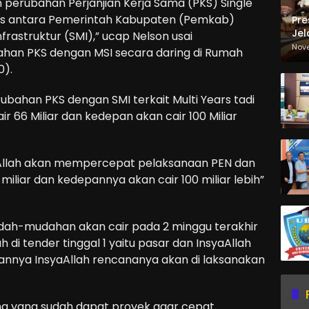
perubahan Perjanjian Kerja Sama (PKS) Single
ears antara Pemerintah Kabupaten (Pemkab)
Pre
Jel
frastruktur (SMI),” ucap Nelson usai
Ma
Nov
han PKS dengan MSI secara daring di Rumah
Sa
0).
ubahan PKS dengan SMI terkait Multi Years tadi
 66 Miliar dan kedepan akan cair 100 Miliar
yaAllah akan mempercepat pelaksanaan PEN dan
 miliar dan kedepannya akan cair 100 miliar lebih”
dah-mudahan akan cair pada 2 minggu terakhir
h di tender tinggal 1 yaitu pasar dan InsyaAllah
nnya InsyaAllah rencananya akan di laksanakan
ha yang sudah dapat proyek agar cepat