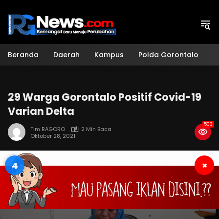
Langsung
ke
konten
Beranda
Daerah
Kampus
Polda Gorontalo
H
29 Warga Gorontalo Positif Covid-19
Varian Delta
503
Tim RAGORO
2 Min Baca
Oktober 28, 2021
3
×