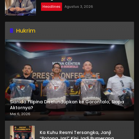
Headlines
Agustus 3, 2026
Hukrim
Sianida Filipina Diselundupkan ke Gorontalo, Siapa
Aktornya?
Mei 6, 2026
Ka Kuhu Resmi Tersangka, Janji
“Potong Jari” Kini Jadi Bumerang