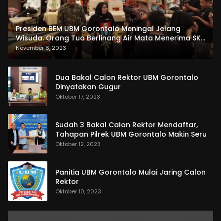
Presiden BEM UBM Gorontalo Meningal Jelang
Wisuda. Orang Tua Berlinang Air Mata Menerima SKL
dan Pemasangan Salempang
November 6, 2023
Dua Bakal Calon Rektor UBM Gorontalo
Dinyatakan Gugur
Oktober 17, 2023
Sudah 3 Bakal Calon Rektor Mendaftar,
Tahapan Pilrek UBM Gorontalo Makin Seru
Oktober 12, 2023
Panitia UBM Gorontalo Mulai Jaring Calon
Rektor
Oktober 10, 2023