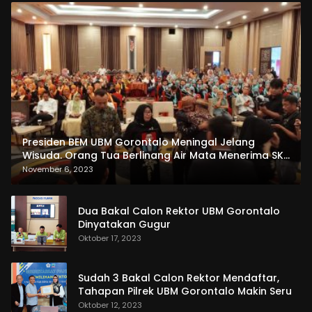
Presiden BEM UBM Gorontalo Meningal Jelang
Wisuda. Orang Tua Berlinang Air Mata Menerima SKL
dan Pemasangan Salempang
November 6, 2023
Dua Bakal Calon Rektor UBM Gorontalo
Dinyatakan Gugur
Oktober 17, 2023
Sudah 3 Bakal Calon Rektor Mendaftar,
Tahapan Pilrek UBM Gorontalo Makin Seru
Oktober 12, 2023