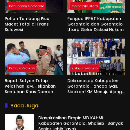
Kabupaten Gorontalo
Gorontalo Utara
Pohon Tumbang Picu
Pengda IPPAT Kabupaten
Macet Total di Trans
Gorontalo dan Gorontalo
Sulawesi
Utara Gelar Diskusi Hukum
Kabgor Pemkab
Kabgor Pemkab
Bupati Sofyan Tutup
Dekranasda Kabupaten
Pelatihan IKM, Tekankan
Gorontalo Tancap Gas,
Sentuhan Khas Daerah
Siapkan IKM Menuju Ajang
Peran Saka Nasional 2025
Baca Juga
Diaspirasikan Pimpin MD KAHMI
Kabupaten Gorontalo, Ghalieb : Banyak
Senior Lebih Layak