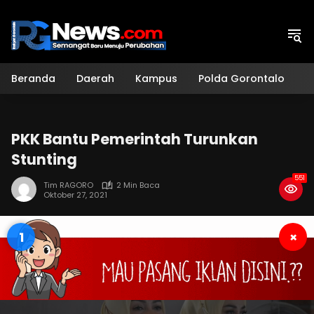
Langsung
ke
konten
Beranda
Daerah
Kampus
Polda Gorontalo
H
PKK Bantu Pemerintah Turunkan
Stunting
551
Tim RAGORO
2 Min Baca
Oktober 27, 2021
1
×