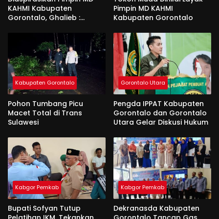
KAHMI Kabupaten
Pimpin MD KAHMI
Gorontalo, Ghalieb :
Kabupaten Gorontalo
Banyak Senior Lebih Layak
Kabupaten Gorontalo
Gorontalo Utara
Pohon Tumbang Picu
Pengda IPPAT Kabupaten
Macet Total di Trans
Gorontalo dan Gorontalo
Sulawesi
Utara Gelar Diskusi Hukum
Kabgor Pemkab
Kabgor Pemkab
Bupati Sofyan Tutup
Dekranasda Kabupaten
Pelatihan IKM, Tekankan
Gorontalo Tancap Gas,