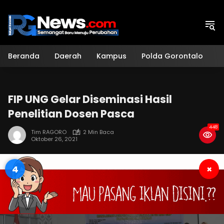
Langsung
ke
konten
Beranda
Daerah
Kampus
Polda Gorontalo
H
FIP UNG Gelar Diseminasi Hasil
Penelitian Dosen Pasca
448
Tim RAGORO
2 Min Baca
Oktober 26, 2021
3
×