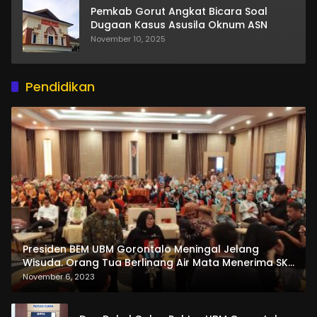
Pemkab Gorut Angkat Bicara Soal
Dugaan Kasus Asusila Oknum ASN
November 10, 2025
Pendidikan
Presiden BEM UBM Gorontalo Meningal Jelang
Wisuda. Orang Tua Berlinang Air Mata Menerima SKL
dan Pemasangan Salempang
November 6, 2023