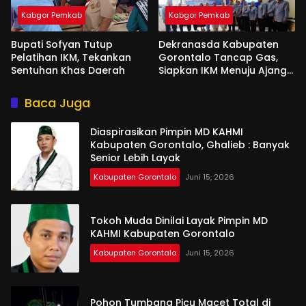
Kabgor Pemkab
Kabgor Pemkab
Bupati Sofyan Tutup
Dekranasda Kabupaten
Pelatihan IKM, Tekankan
Gorontalo Tancap Gas,
Sentuhan Khas Daerah
Siapkan IKM Menuju Ajang
Peran Saka Nasional 2025
Baca Juga
Diaspirasikan Pimpin MD KAHMI
Kabupaten Gorontalo, Ghalieb : Banyak
Senior Lebih Layak
Kabupaten Gorontalo
Juni 15, 2026
Tokoh Muda Dinilai Layak Pimpin MD
KAHMI Kabupaten Gorontalo
Kabupaten Gorontalo
Juni 15, 2026
Pohon Tumbang Picu Macet Total di