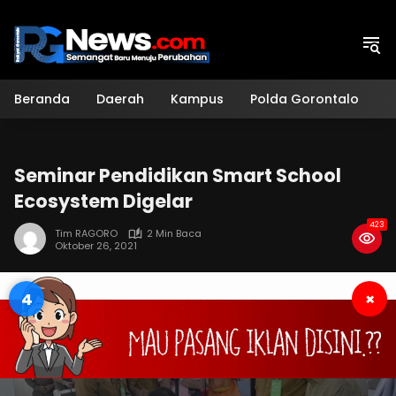
Langsung
ke
konten
Beranda
Daerah
Kampus
Polda Gorontalo
H
Seminar Pendidikan Smart School
Ecosystem Digelar
423
Tim RAGORO
2 Min Baca
Oktober 26, 2021
3
×