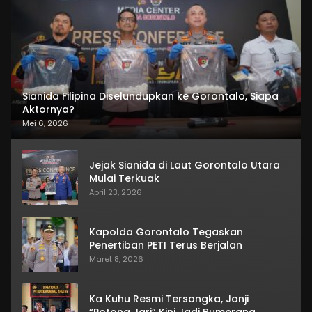
Sianida Filipina Diselundupkan ke Gorontalo, Siapa
Aktornya?
Mei 6, 2026
Jejak Sianida di Laut Gorontalo Utara
Mulai Terkuak
April 23, 2026
Kapolda Gorontalo Tegaskan
Penertiban PETI Terus Berjalan
Maret 8, 2026
Ka Kuhu Resmi Tersangka, Janji
“Potong Jari” Kini Jadi Bumerang