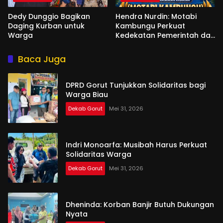
Dedy Dunggio Bagikan
Hendra Nurdin: Motabi
Daging Kurban untuk
Kambungu Perkuat
Warga
Kedekatan Pemerintah dan
Warga
Baca Juga
DPRD Gorut Tunjukkan Solidaritas bagi
Warga Biau
Dekab Gorut
Mei 31, 2026
Indri Monoarfa: Musibah Harus Perkuat
Solidaritas Warga
Dekab Gorut
Mei 31, 2026
Dheninda: Korban Banjir Butuh Dukungan
Nyata