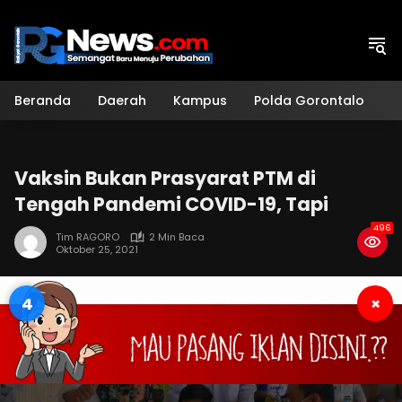
Langsung
ke
konten
Beranda
Daerah
Kampus
Polda Gorontalo
H
Vaksin Bukan Prasyarat PTM di
Tengah Pandemi COVID-19, Tapi
496
Tim RAGORO
2 Min Baca
Oktober 25, 2021
3
×