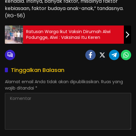
kendala. Intinya, banyak faktor, misalnya faktor
kebiasaan, faktor budaya anak-anak,” tandasnya.
(RG-56)
Ratusan Warga Ikut Vaksin Dirumah Alwi
Podungge, Alwi : Vaksinasi Itu Keren
Tinggalkan Balasan
Alamat email Anda tidak akan dipublikasikan.
Ruas yang
wajib ditandai
*