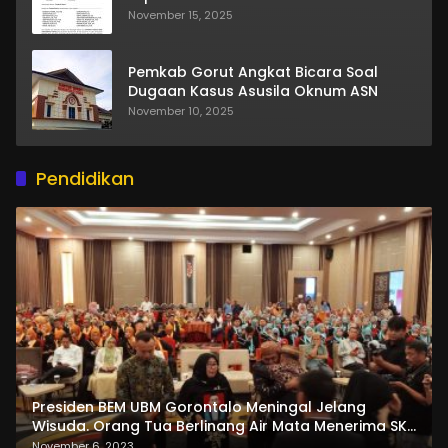
November 15, 2025
Pemkab Gorut Angkat Bicara Soal
Dugaan Kasus Asusila Oknum ASN
November 10, 2025
Pendidikan
Presiden BEM UBM Gorontalo Meningal Jelang
Wisuda. Orang Tua Berlinang Air Mata Menerima SKL
dan Pemasangan Salempang
November 6, 2023