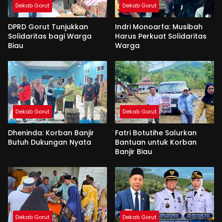
Dekab Gorut
Dekab Gorut
DPRD Gorut Tunjukkan
Indri Monoarfa: Musibah
Solidaritas bagi Warga
Harus Perkuat Solidaritas
Biau
Warga
Dekab Gorut
Dekab Gorut
Dheninda: Korban Banjir
Fatri Botutihe Salurkan
Butuh Dukungan Nyata
Bantuan untuk Korban
Banjir Biau
Dekab Gorut
Dekab Gorut