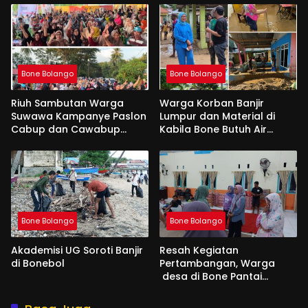
Bone Bolango
Bone Bolango
Riuh Sambutan Warga
Warga Korban Banjir
Suwawa Kampanye Paslon
Lumpur dan Material di
Cabup dan Cawabup
Kabila Bone Butuh Air
Amran Mustapa- Irwan
Bersih dan Makanan
Mamesah
Bone Bolango
Bone Bolango
Akademisi UG Soroti Banjir
Resah Kegiatan
di Bonebol
Pertambangan, Warga
desa di Bone Pantai
Mengadu ke Aleg Femi
Udoki