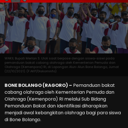
WAKIL Bupati Merlan S. Uloli saat berpose dengan siswa-siswi pada
pemanduan bakat cabang olahraga oleh Kementerian Pemuda dan
Olahraga (Kemenpora) RI, di Lapangan Alun-Alun Bone Bolango, Jumat
(22/10/2021). (F.AKP/Diskominfo)
BONE BOLANGO (RAGORO) –
Pemanduan bakat
cabang olahraga oleh Kementerian Pemuda dan
Olahraga (Kemenpora) RI melalui Sub Bidang
Pemanduan Bakat dan Identifikasi diharapkan
menjadi awal kebangkitan olahraga bagi para siswa
di Bone Bolango.