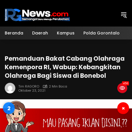
Langsung
ke
konten
Beranda
Daerah
Kampus
Polda Gorontalo
H
Pemanduan Bakat Cabang Olahraga
Kemenpora RI, Wabup: Kebangkitan
Olahraga Bagi Siswa di Bonebol
456
Tim RAGORO
2 Min Baca
Oktober 23, 2021
1
×