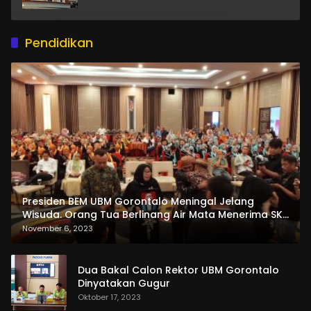
Pendidikan
Presiden BEM UBM Gorontalo Meningal Jelang
Wisuda. Orang Tua Berlinang Air Mata Menerima SKL
dan Pemasangan Salempang
November 6, 2023
Dua Bakal Calon Rektor UBM Gorontalo
Dinyatakan Gugur
Oktober 17, 2023