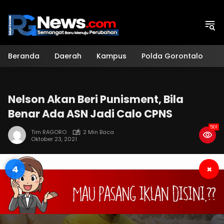
Langsung
ke
konten
Beranda
Daerah
Kampus
Polda Gorontalo
H
Nelson Akan Beri Punisment, Bila
Benar Ada ASN Jadi Calo CPNS
501
Tim RAGORO
2 Min Baca
Oktober 23, 2021
3
×