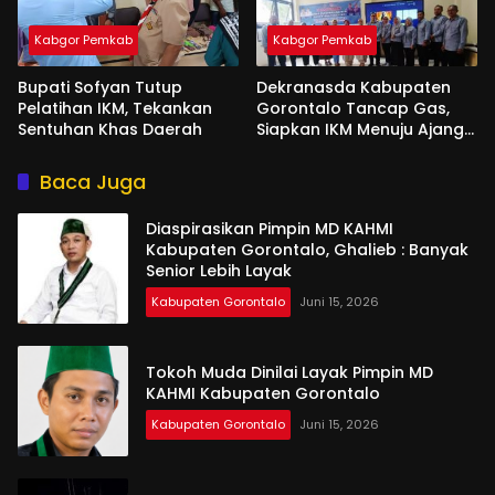
Kabgor Pemkab
Kabgor Pemkab
Bupati Sofyan Tutup
Dekranasda Kabupaten
Pelatihan IKM, Tekankan
Gorontalo Tancap Gas,
Sentuhan Khas Daerah
Siapkan IKM Menuju Ajang
Peran Saka Nasional 2025
Baca Juga
Diaspirasikan Pimpin MD KAHMI
Kabupaten Gorontalo, Ghalieb : Banyak
Senior Lebih Layak
Kabupaten Gorontalo
Juni 15, 2026
Tokoh Muda Dinilai Layak Pimpin MD
KAHMI Kabupaten Gorontalo
Kabupaten Gorontalo
Juni 15, 2026