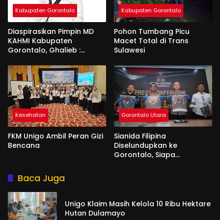
Kabupaten Gorontalo
Kabupaten Gorontalo
Diaspirasikan Pimpin MD
Pohon Tumbang Picu
KAHMI Kabupaten
Macet Total di Trans
Gorontalo, Ghalieb :
Sulawesi
Banyak Senior Lebih Layak
Kesehatan
Gorontalo Utara
FKM Unigo Ambil Peran Gizi
Sianida Filipina
Bencana
Diselundupkan ke
Gorontalo, Siapa
Aktornya?
Baca Juga
Unigo Klaim Masih Kelola 10 Ribu Hektare
Hutan Dulamayo