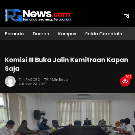
Langsung
ke
konten
Beranda
Daerah
Kampus
Polda Gorontalo
H
Komisi III Buka Jalin Kemitraan Kapan
Saja
606
Tim RAGORO
1 Min Baca
Oktober 23, 2021