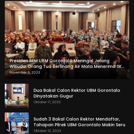
Presiden BEM UBM Gorontalo Meningal Jelang
Wisuda. Orang Tua Berlinang Air Mata Menerima SKL
dan Pemasangan Salempang
November 6, 2023
Dua Bakal Calon Rektor UBM Gorontalo
Dinyatakan Gugur
Oktober 17, 2023
Sudah 3 Bakal Calon Rektor Mendaftar,
Tahapan Pilrek UBM Gorontalo Makin Seru
Oktober 12, 2023