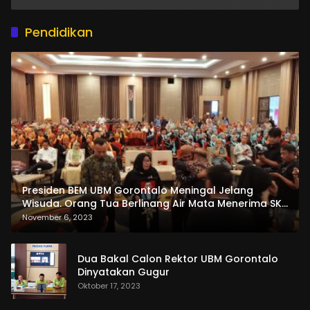
Pendidikan
Presiden BEM UBM Gorontalo Meningal Jelang
Wisuda. Orang Tua Berlinang Air Mata Menerima SKL
dan Pemasangan Salempang
November 6, 2023
Dua Bakal Calon Rektor UBM Gorontalo
Dinyatakan Gugur
Oktober 17, 2023