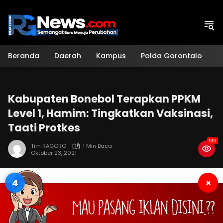
Langsung
ke
konten
Beranda
Daerah
Kampus
Polda Gorontalo
H
Kabupaten Bonebol Terapkan PPKM
Level 1, Hamim: Tingkatkan Vaksinasi,
Taati Protkes
519
Tim RAGORO
1 Min Baca
Oktober 23, 2021
4
×