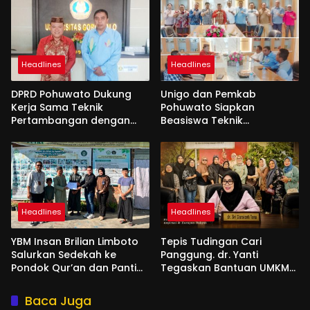
Headlines
Headlines
DPRD Pohuwato Dukung
Unigo dan Pemkab
Kerja Sama Teknik
Pohuwato Siapkan
Pertambangan dengan
Beasiswa Teknik
Unigo
Pertambangan
Headlines
Headlines
YBM Insan Brilian Limboto
Tepis Tudingan Cari
Salurkan Sedekah ke
Panggung. dr. Yanti
Pondok Qur’an dan Panti
Tegaskan Bantuan UMKM
Shirathal Ummah Bengsol
Aspirasi dan Harapan
Rakyat
Baca Juga