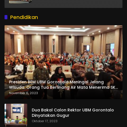
Pendidikan
Presiden BEM UBM Gorontalo Meningal Jelang
Wisuda. Orang Tua Berlinang Air Mata Menerima SKL
dan Pemasangan Salempang
November 6, 2023
Dua Bakal Calon Rektor UBM Gorontalo
Dinyatakan Gugur
Oktober 17, 2023