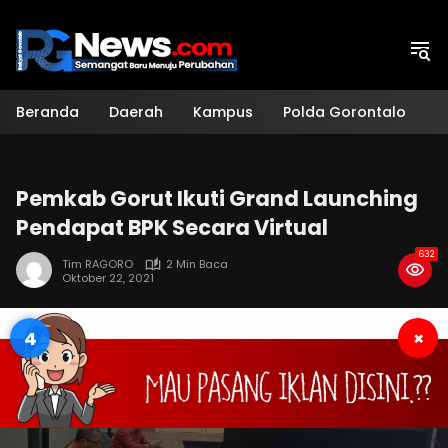
Langsung
ke
konten
Beranda
Daerah
Kampus
Polda Gorontalo
H
Pemkab Gorut Ikuti Grand Launching
Pendapat BPK Secara Virtual
632
Tim RAGORO
2 Min Baca
Oktober 22, 2021
3
×