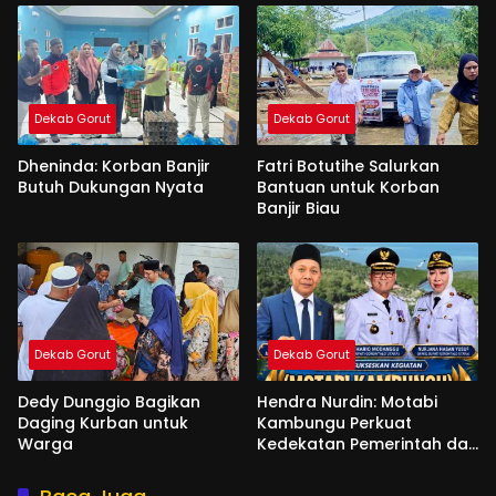
Dekab Gorut
Dekab Gorut
Dheninda: Korban Banjir
Fatri Botutihe Salurkan
Butuh Dukungan Nyata
Bantuan untuk Korban
Banjir Biau
Dekab Gorut
Dekab Gorut
Dedy Dunggio Bagikan
Hendra Nurdin: Motabi
Daging Kurban untuk
Kambungu Perkuat
Warga
Kedekatan Pemerintah dan
Warga