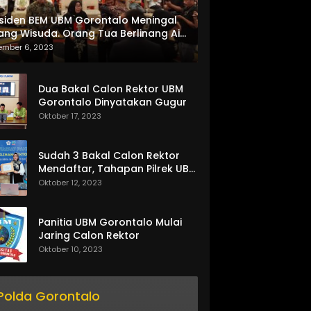
siden BEM UBM Gorontalo Meningal
ang Wisuda. Orang Tua Berlinang Air
ta Menerima SKL dan Pemasangan
ember 6, 2023
lempang
Dua Bakal Calon Rektor UBM
Gorontalo Dinyatakan Gugur
Oktober 17, 2023
Sudah 3 Bakal Calon Rektor
Mendaftar, Tahapan Pilrek UBM
Gorontalo Makin Seru
Oktober 12, 2023
Panitia UBM Gorontalo Mulai
Jaring Calon Rektor
Oktober 10, 2023
Polda Gorontalo