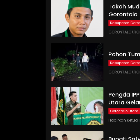
Tokoh Muda
Gorontalo
Kabupaten Goron
GORONTALO (RGN
Pohon Tumb
Kabupaten Goron
GORONTALO (RGN
Pengda IP
Utara Gela
Gorontalo Utara
Hadirkan Ketua 
Bupati Sof