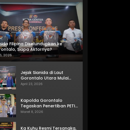
nida Filipina Diselundupkan ke
ontalo, Siapa Aktornya?
6, 2026
Jejak Sianida di Laut
Gorontalo Utara Mulai
Terkuak
April 23, 2026
Kapolda Gorontalo
Tegaskan Penertiban PETI
Terus Berjalan
Maret 8, 2026
Ka Kuhu Resmi Tersangka,