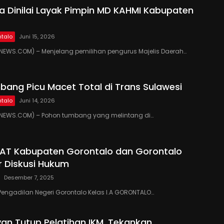
 Dinilai Layak Pimpin MD KAHMI Kabupaten
talo
Juni 15, 2026
EWS.COM) – Menjelang pemilihan pengurus Majelis Daerah…
ang Picu Macet Total di Trans Sulawesi
talo
Juni 14, 2026
EWS.COM) – Pohon tumbang yang melintang di…
PAT Kabupaten Gorontalo dan Gorontalo
r Diskusi Hukum
Desember 7, 2025
Pengadilan Negeri Gorontalo Kelas I.A GORONTALO…
yan Tutup Pelatihan IKM, Tekankan