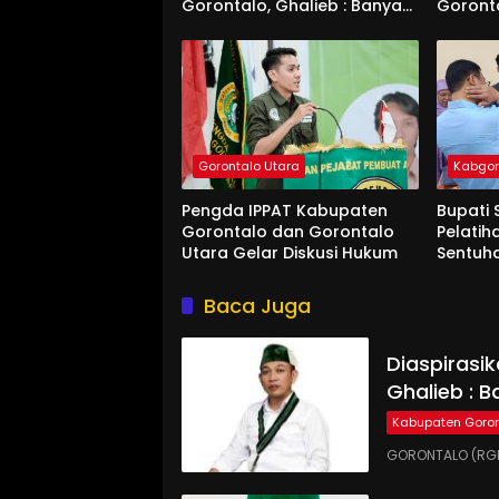
Gorontalo, Ghalieb : Banyak
Goront
Senior Lebih Layak
Gorontalo Utara
Kabgo
Pengda IPPAT Kabupaten
Bupati 
Gorontalo dan Gorontalo
Pelatih
Utara Gelar Diskusi Hukum
Sentuh
Baca Juga
Diaspirasi
Ghalieb : B
Kabupaten Goron
GORONTALO (RGN