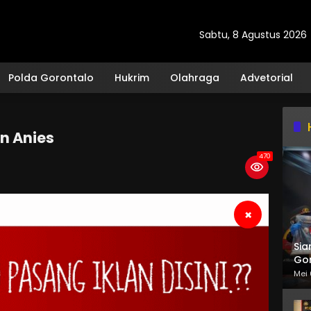
Sabtu, 8 Agustus 2026
Polda Gorontalo
Hukrim
Olahraga
Advetorial
n Anies
470
×
Sia
Gor
Mei 