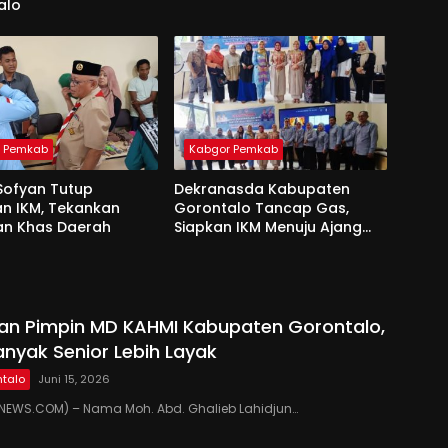
alo
r Pemkab
Kabgor Pemkab
Sofyan Tutup
Dekranasda Kabupaten
an IKM, Tekankan
Gorontalo Tancap Gas,
an Khas Daerah
Siapkan IKM Menuju Ajang
Peran Saka Nasional 2025
kan Pimpin MD KAHMI Kabupaten Gorontalo,
anyak Senior Lebih Layak
talo
Juni 15, 2026
EWS.COM) – Nama Moh. Abd. Ghalieb Lahidjun…