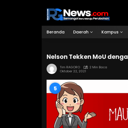
Langsung
ke
konten
Beranda
Daerah
Kampus
Nelson Tekken MoU denga
Tim RAGORO
2 Min Baca
Oktober 22, 2021
4