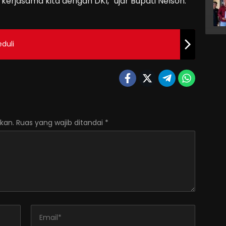
kerjasama kita dengan DKI,” ujar Bupati Nelson.
duli
kan.
Ruas yang wajib ditandai
*