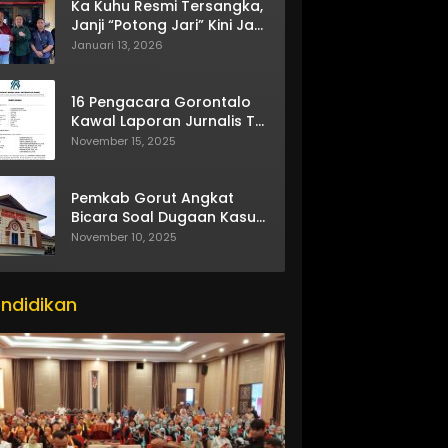
Ka Kuhu Resmi Tersangka,
Janji “Potong Jari” Kini Jadi
Bumerang
Januari 13, 2026
16 Pengacara Gorontalo
Kawal Laporan Jurnalis TV
One
November 15, 2025
Pemkab Gorut Angkat
Bicara Soal Dugaan Kasus
Asusila Oknum ASN
November 10, 2025
ndidikan