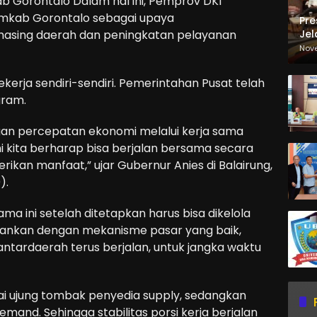
 Gorontalo Dalam hal ini, Pemprov DKI
mkab Gorontalo sebagai upaya
Pre
Jel
sing daerah dan peningkatan pelayanan
Ma
Nov
Sa
bekerja sendiri-sendiri. Pemerintahan Pusat telah
gram.
gan percepatan ekonomi melalui kerja sama
 ini kita berharap bisa berjalan bersama secara
ikan manfaat,” ujar Gubernur Anies di Balairung,
).
ma ini setelah ditetapkan harus bisa dikelola
alankan dengan mekanisme pasar yang baik,
antardaerah terus berjalan, untuk jangka waktu
i ujung tombak penyedia supply, sedangkan
and. Sehingga stabilitas porsi kerja berjalan