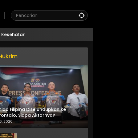
Kesehatan
Hukrim
nida Filipina Diselundupkan ke
ontalo, Siapa Aktornya?
6, 2026