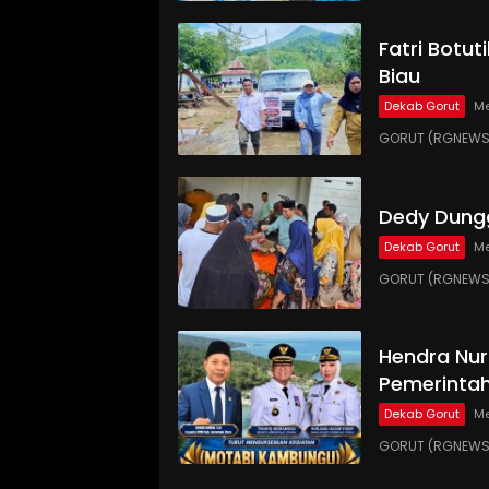
Fatri Botut
Biau
Dekab Gorut
Me
GORUT (RGNEWS.
Dedy Dungg
Dekab Gorut
Me
GORUT (RGNEWS.
Hendra Nur
Pemerinta
Dekab Gorut
Me
GORUT (RGNEWS.