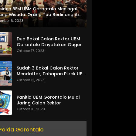
siden BEM UBM Gorontalo Meningal
ang Wisuda. Orang Tua Berlinang Air
ta Menerima SKL dan Pemasangan
ember 6, 2023
lempang
Dua Bakal Calon Rektor UBM
Gorontalo Dinyatakan Gugur
Oktober 17, 2023
Sudah 3 Bakal Calon Rektor
Mendaftar, Tahapan Pilrek UBM
Gorontalo Makin Seru
Oktober 12, 2023
Panitia UBM Gorontalo Mulai
Jaring Calon Rektor
Oktober 10, 2023
Polda Gorontalo