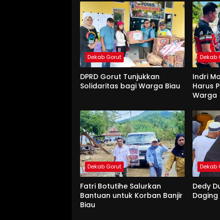
Dekab Gorut
Dekab 
DPRD Gorut Tunjukkan
Indri M
Solidaritas bagi Warga Biau
Harus P
Warga
Dekab Gorut
Dekab 
Fatri Botutihe Salurkan
Dedy D
Bantuan untuk Korban Banjir
Daging
Biau