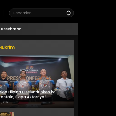
Kesehatan
Hukrim
nida Filipina Diselundupkan ke
ontalo, Siapa Aktornya?
6, 2026