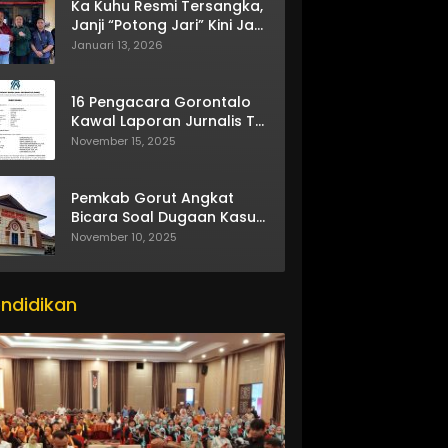
Ka Kuhu Resmi Tersangka,
Janji “Potong Jari” Kini Jadi
Bumerang
Januari 13, 2026
16 Pengacara Gorontalo
Kawal Laporan Jurnalis TV
One
November 15, 2025
Pemkab Gorut Angkat
Bicara Soal Dugaan Kasus
Asusila Oknum ASN
November 10, 2025
ndidikan