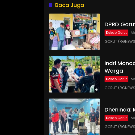
Baca Juga
DPRD Gorut
Dekab Gorut
Me
GORUT (RGNEWS.
Indri Monoa
Warga
Dekab Gorut
Me
GORUT (RGNEWS.
Dheninda: 
Dekab Gorut
Me
GORUT (RGNEWS.C