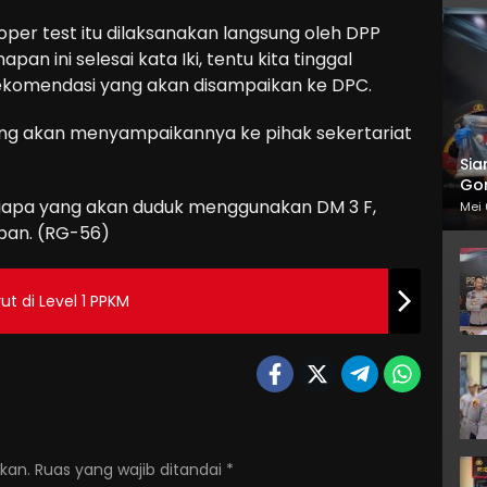
oper test itu dilaksanakan langsung oleh DPP
pan ini selesai kata Iki, tentu kita tinggal
ekomendasi yang akan disampaikan ke DPC.
yang akan menyampaikannya ke pihak sekertariat
Sia
Gor
 siapa yang akan duduk menggunakan DM 3 F,
Mei 
epan. (RG-56)
ut di Level 1 PPKM
kan.
Ruas yang wajib ditandai
*