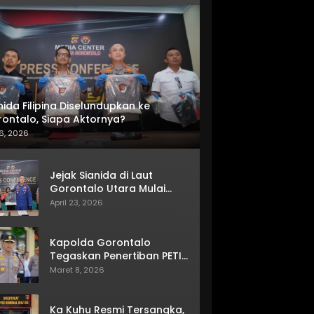
nida Filipina Diselundupkan ke
ontalo, Siapa Aktornya?
6, 2026
Jejak Sianida di Laut
Gorontalo Utara Mulai
Terkuak
April 23, 2026
Kapolda Gorontalo
Tegaskan Penertiban PETI
Terus Berjalan
Maret 8, 2026
Ka Kuhu Resmi Tersangka,