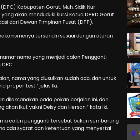
(DPC) Kabupaten Gorut, Muh. Sidik Nur
Pre
yang akan menduduki kursi Ketua DPRD Gorut
Jel
Ma
si dari Dewan Pimpinan Pusat (DPP).
Nov
Sa
mekanismenya tersendiri sesuai dengan aturan
 nama-nama yang menjadi calon Pengganti
h DPC.
jalan, nama yang diusulkan sudah ada, dan untuk
proper test,” jelas Iki.
an dilaksanakan pada pekan berjalan ini, dan
kan ikut yakni Deisy dan Herson,” kata Iki.
a calon pengganti tersebut bukan sembarang
ena ada syarat dan ketentuan yang menyertai