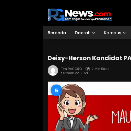
Langsung
ke
konten
Beranda
Daerah
Kampus
Deisy-Herson Kandidat P
Tim RAGORO
2 Min Baca
Oktober 22, 2021
4