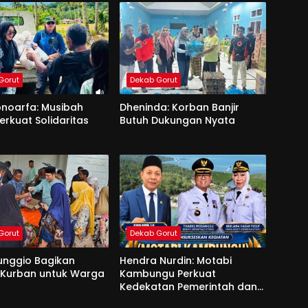
Gorut
Dekab Gorut
onoarfa: Musibah
Dheninda: Korban Banjir
erkuat Solidaritas
Butuh Dukungan Nyata
Gorut
Dekab Gorut
unggio Bagikan
Hendra Nurdin: Motabi
 Kurban untuk Warga
Kambungu Perkuat
Kedekatan Pemerintah dan
Warga