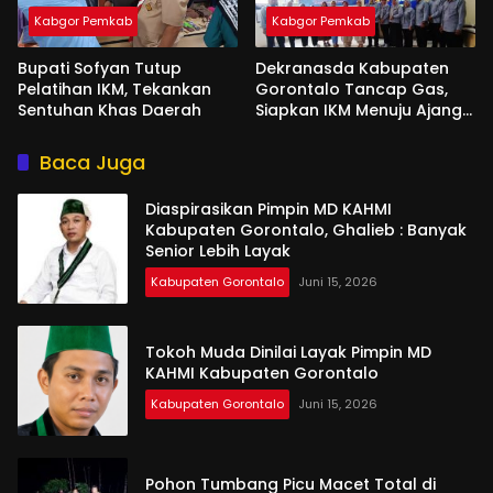
Kabgor Pemkab
Kabgor Pemkab
Bupati Sofyan Tutup
Dekranasda Kabupaten
Pelatihan IKM, Tekankan
Gorontalo Tancap Gas,
Sentuhan Khas Daerah
Siapkan IKM Menuju Ajang
Peran Saka Nasional 2025
Baca Juga
Diaspirasikan Pimpin MD KAHMI
Kabupaten Gorontalo, Ghalieb : Banyak
Senior Lebih Layak
Kabupaten Gorontalo
Juni 15, 2026
Tokoh Muda Dinilai Layak Pimpin MD
KAHMI Kabupaten Gorontalo
Kabupaten Gorontalo
Juni 15, 2026
Pohon Tumbang Picu Macet Total di