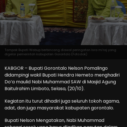
Tampak Bupati Wabup berbincang diawal peringatan Isra mi'raj yang
digelar pemerintah kabupaten Gorontalo (Foto:dok)
KABGOR – Bupati Gorontalo Nelson Pomalingo
didampingi wakil Bupati Hendra Hemeto menghadiri
Do’a maulid Nabi Muhammad SAW di Masjid Agung
Baitulrahim Limboto, Selasa, (20/10).
Kegiatan itu turut dihadiri juga seluruh tokoh agama,
adat, dan juga masyarakat kabupaten gorontalo.
Bupati Nelson Mengatakan, Nabi Muhammad