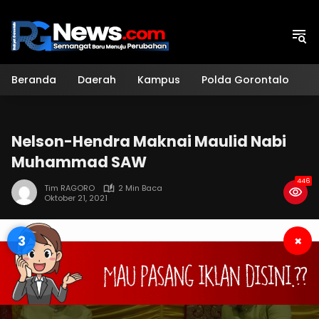
Langsung
ke
konten
Beranda
Daerah
Kampus
Polda Gorontalo
H
Nelson-Hendra Maknai Maulid Nabi
Muhammad SAW
446
Tim RAGORO
2 Min Baca
Oktober 21, 2021
3
×