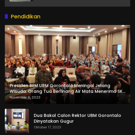
Pendidikan
Presiden BEM UBM Gorontalo Meningal Jelang
Wisuda. Orang Tua Berlinang Air Mata Menerima SKL
dan Pemasangan Salempang
November 6, 2023
Dua Bakal Calon Rektor UBM Gorontalo
Dinyatakan Gugur
Oktober 17, 2023