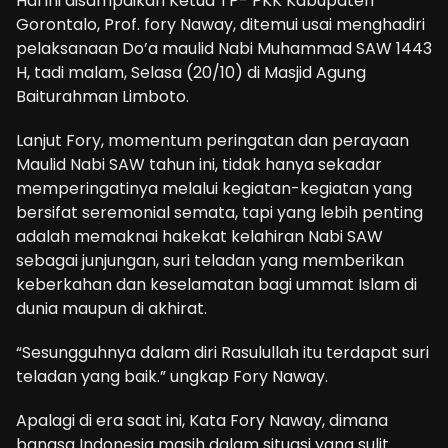
Hal ini disampaikan Ketua TP- PKK Kabupaten
Gorontalo, Prof. fory Naway, ditemui usai menghadiri
pelaksanaan Do’a maulid Nabi Muhammad SAW 1443
H, tadi malam, Selasa (20/10) di Masjid Agung
Baiturahman Limboto.
Lanjut Fory, momentum peringatan dan perayaan
Maulid Nabi SAW tahun ini, tidak hanya sekadar
memperingatinya melalui kegiatan-kegiatan yang
bersifat seremonial semata, tapi yang lebih penting
adalah memaknai hakekat kelahiran Nabi SAW
sebagai junjungan, suri teladan yang memberikan
keberkahan dan keselamatan bagi ummat Islam di
dunia maupun di akhirat.
“Sesungguhnya dalam diri Rasulullah itu terdapat suri
teladan yang baik.” ungkap Fory Naway.
Apalagi di era saat ini, Kata Fory Naway, dimana
bangsa Indonesia masih dalam situasi yang sulit