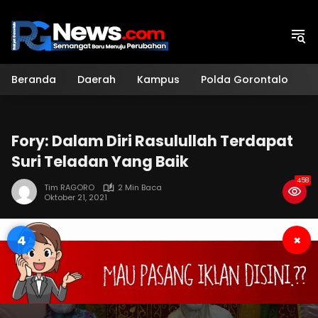
Langsung
ke
konten
Beranda
Daerah
Kampus
Polda Gorontalo
H
Fory: Dalam Diri Rasulullah Terdapat
Suri Teladan Yang Baik
458
Tim RAGORO
2 Min Baca
Oktober 21, 2021
3
×