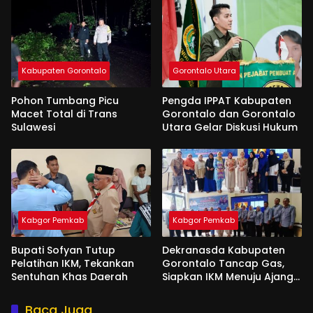
Kabupaten Gorontalo
Gorontalo Utara
Pohon Tumbang Picu
Pengda IPPAT Kabupaten
Macet Total di Trans
Gorontalo dan Gorontalo
Sulawesi
Utara Gelar Diskusi Hukum
Kabgor Pemkab
Kabgor Pemkab
Bupati Sofyan Tutup
Dekranasda Kabupaten
Pelatihan IKM, Tekankan
Gorontalo Tancap Gas,
Sentuhan Khas Daerah
Siapkan IKM Menuju Ajang
Peran Saka Nasional 2025
Baca Juga