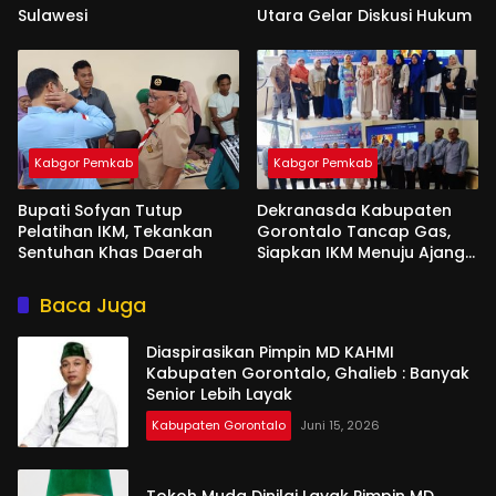
Sulawesi
Utara Gelar Diskusi Hukum
Kabgor Pemkab
Kabgor Pemkab
Bupati Sofyan Tutup
Dekranasda Kabupaten
Pelatihan IKM, Tekankan
Gorontalo Tancap Gas,
Sentuhan Khas Daerah
Siapkan IKM Menuju Ajang
Peran Saka Nasional 2025
Baca Juga
Diaspirasikan Pimpin MD KAHMI
Kabupaten Gorontalo, Ghalieb : Banyak
Senior Lebih Layak
Kabupaten Gorontalo
Juni 15, 2026
Tokoh Muda Dinilai Layak Pimpin MD