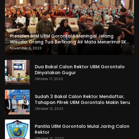
Presiden BEM UBM Gorontalo Meningal Jelang
Wisuda. Orang Tua Berlinang Air Mata Menerima SKL
dan Pemasangan Salempang
November 6, 2023
Dua Bakal Calon Rektor UBM Gorontalo
Dinyatakan Gugur
Oktober 17, 2023
Sudah 3 Bakal Calon Rektor Mendaftar,
Tahapan Pilrek UBM Gorontalo Makin Seru
Oktober 12, 2023
Panitia UBM Gorontalo Mulai Jaring Calon
Rektor
Oktober 10, 2023