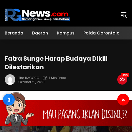
Langsung
ke
konten
Beranda
Daerah
Kampus
Polda Gorontalo
H
Fatra Sunge Harap Budaya Dikili
Dilestarikan
499
Tim RAGORO
1 Min Baca
Oktober 21, 2021
2
×