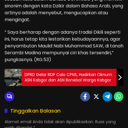
sinonim dengan kata Dzikir dalam Bahasa Arab, yang
artinya adalah menyebut, mengucapkan atau
mengingat.
” Saya berharap dengan adanya tradisi Dikili seperti
ini, harus tetap kita lestarikan kebudayaannya, agar
penyambutan Maulid Nabi Muhammad SAW, di tanah
Serambi Madina mempunyai ciri khas tersendiri,”
pungkasnya. (RG.53)
DPRD Gelar RDP Calo CPNS, Hadirkan Oknum
ASN Kabgor dan ASN Bonebol Warga Kabgor
Tinggalkan Balasan
Alamat email Anda tidak akan dipublikasikan.
Ruas yang
wajib ditandai
*