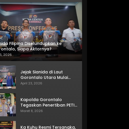
nida Filipina Diselundupkan ke
ontalo, Siapa Aktornya?
6, 2026
Jejak Sianida di Laut
Gorontalo Utara Mulai
Terkuak
April 23, 2026
Kapolda Gorontalo
Tegaskan Penertiban PETI
Terus Berjalan
Maret 8, 2026
Ka Kuhu Resmi Tersangka,