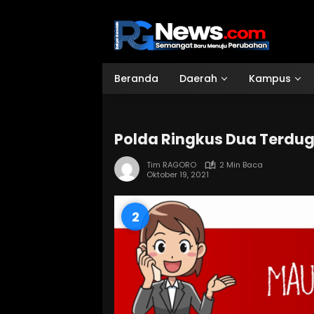
Langsung
ke
konten
Beranda
Daerah
Kampus
Polda Ringkus Dua Terdu
Tim RAGORO
2 Min Baca
Oktober 19, 2021
1