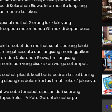
bu di Kelurahan Biawu. Informasi itu langsung
Pre
an menuju ke lokasi.
Jel
Ma
Nov
Sa
opsnal melihat 2 orang laki-laki yang
 sepeda motor honda GL max di depan pasar
ki tersebut dan melihat salah seorang lelaki
memungut sesuatu dan langsung meninggalkan
 emden Kelurahan Biawu, tim langsung
meriksaan yang disaksikan warga setempat.
 sachet plastik kecil berisi butiran kristal bening
ng dibungkus dalam kertas timah rokok,” jelasnya.
bahwa sabu tersebut dipesan dari seorang
apas kelas IIA Kota Gorontalo seharga