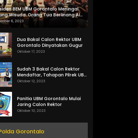
siden BEM UBM Gorontalo Meningal
ang Wisuda. Orang Tua Berlinang Air
ta Menerima SKL dan Pemasangan
ember 6, 2023
lempang
Dua Bakal Calon Rektor UBM
Gorontalo Dinyatakan Gugur
Oktober 17, 2023
Sudah 3 Bakal Calon Rektor
Mendaftar, Tahapan Pilrek UBM
Gorontalo Makin Seru
Oktober 12, 2023
Panitia UBM Gorontalo Mulai
Jaring Calon Rektor
Oktober 10, 2023
Polda Gorontalo