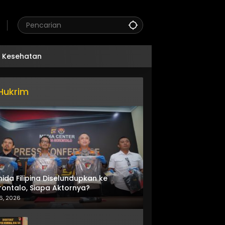
Kesehatan
Hukrim
nida Filipina Diselundupkan ke
ontalo, Siapa Aktornya?
6, 2026