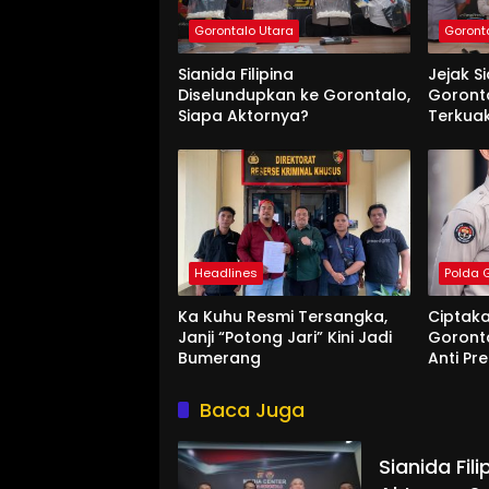
Gorontalo Utara
Goront
Sianida Filipina
Jejak S
Diselundupkan ke Gorontalo,
Goronta
Siapa Aktornya?
Terkua
Headlines
Polda 
Ka Kuhu Resmi Tersangka,
Ciptak
Janji “Potong Jari” Kini Jadi
Goront
Bumerang
Anti P
Baca Juga
Sianida Fil