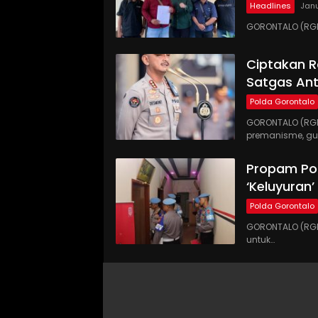
Headlines
Janu
GORONTALO (RGNE
Ciptakan R
Satgas An
Polda Gorontalo
GORONTALO (RGN
premanisme, gu
Propam Pol
‘Keluyuran
Polda Gorontalo
GORONTALO (RGN
untuk…