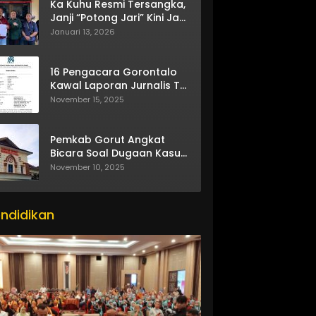
Ka Kuhu Resmi Tersangka,
Janji “Potong Jari” Kini Jadi
Bumerang
Januari 13, 2026
16 Pengacara Gorontalo
Kawal Laporan Jurnalis TV
One
November 15, 2025
Pemkab Gorut Angkat
Bicara Soal Dugaan Kasus
Asusila Oknum ASN
November 10, 2025
ndidikan