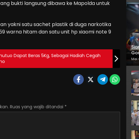
rang bukti langsung dibawa ke Mapolda untuk
 yakni satu sachet plastik di duga narkotika
A59 warna hitam dan satu unit hp xiaomi note 9
Sia
Gor
lihutuo Dapat Beras 5Kg, Sebagai Hadiah Cegah
Mei 
emo
kan.
Ruas yang wajib ditandai
*