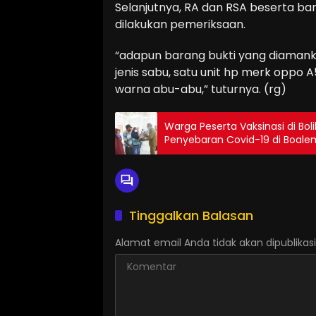
Selanjutnya, RA dan RSA beserta ba
dilakukan pemeriksaan.
“adapun barang bukti yang diamankan
jenis sabu, satu unit hp merk oppo 
warna abu-abu,” tuturnya. (rg)
Warga Peserta Vaksinasi di Bo
Penyebaran Covid-19 di Boal
Tinggalkan Balasan
Alamat email Anda tidak akan dipublikasi