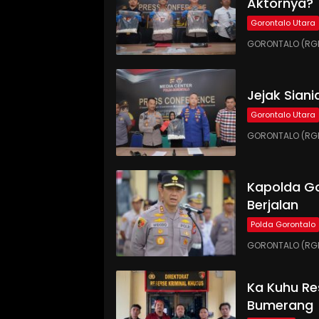
Aktornya?
Gorontalo Utara
GORONTALO (RGNE
Jejak Siani
Gorontalo Utara
GORONTALO (RGNE
Kapolda Go
Berjalan
Polda Gorontalo
GORONTALO (RGNE
Ka Kuhu Res
Bumerang