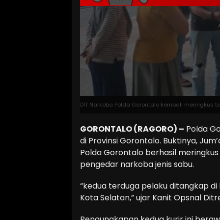
DIT Narkoba Polda Gorontalo kembali meringkus t
GORONTALO (RAGORO) –
Polda Go
di Provinsi Gorontalo. Buktinya, Jum’
Polda Gorontalo berhasil meringkus
pengedar narkoba jenis sabu.
“kedua terduga pelaku ditangkap di
Kota Selatan,” ujar Kanit Opsnal Di
Pengungkapan kedua kurir ini beraw