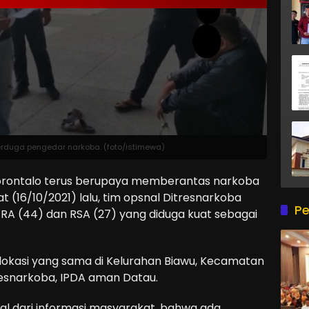
erduga pengedar narkoba. (foto/istimewa)
rontalo terus berupaya memberantas narkoba
at (16/10/2021) lalu, tim opsnal Ditresnarkoba
Pe
 RA (44) dan RSA (27) yang diduga kuat sebagai
 lokasi yang sama di Kelurahan Biawu, Kecamatan
tresnarkoba, IPDA aman Datau.
al dari informasi masyarakat, bahwa ada