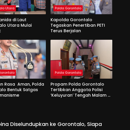
alo Utara
Polda Gorontalo
ianida di Laut
Kapolda Gorontalo
lo Utara Mulai
Tegaskan Penertiban PETI
k
Terus Berjalan
Gorontalo
Polda Gorontalo
an Rasa Aman, Polda
Propam Polda Gorontalo
alo Bentuk Satgas
Tertibkan Anggota Polisi
remanisme
‘Keluyuran’ Tengah Malam di
Tempat Hiburan
ipina Diselundupkan ke Gorontalo, Siapa