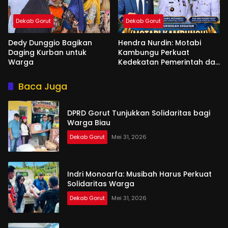
Dekab Gorut
Dekab Gorut
Dedy Dunggio Bagikan
Hendra Nurdin: Motabi
Daging Kurban untuk
Kambungu Perkuat
Warga
Kedekatan Pemerintah dan
Warga
Baca Juga
DPRD Gorut Tunjukkan Solidaritas bagi
Warga Biau
Dekab Gorut
Mei 31, 2026
Indri Monoarfa: Musibah Harus Perkuat
Solidaritas Warga
Dekab Gorut
Mei 31, 2026