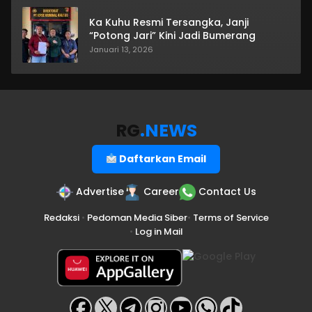
Ka Kuhu Resmi Tersangka, Janji
“Potong Jari” Kini Jadi Bumerang
Januari 13, 2026
RG
.NEWS
Daftarkan Email
Advertise
Career
Contact Us
Redaksi
•
Pedoman Media Siber
•
Terms of Service
•
Log in Mail