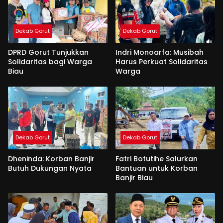
Dekab Gorut
Dekab Gorut
DPRD Gorut Tunjukkan
Indri Monoarfa: Musibah
Solidaritas bagi Warga
Harus Perkuat Solidaritas
Biau
Warga
Dekab Gorut
Dekab Gorut
Dheninda: Korban Banjir
Fatri Botutihe Salurkan
Butuh Dukungan Nyata
Bantuan untuk Korban
Banjir Biau