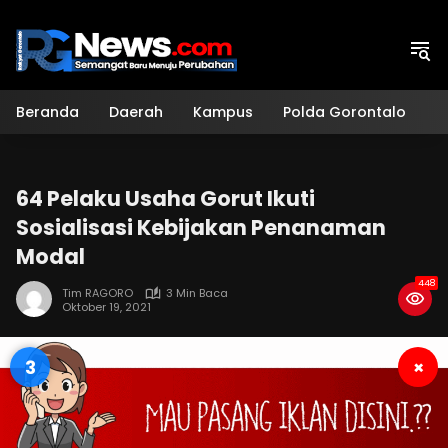
Langsung
ke
konten
Beranda
Daerah
Kampus
Polda Gorontalo
H
64 Pelaku Usaha Gorut Ikuti
Sosialisasi Kebijakan Penanaman
Modal
448
Tim RAGORO
3 Min Baca
Oktober 19, 2021
2
×