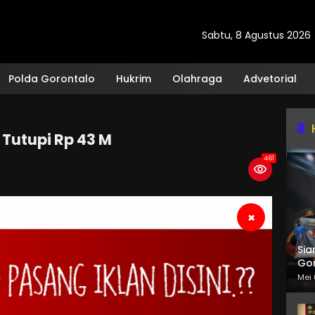
Sabtu, 8 Agustus 2026
Polda Gorontalo
Hukrim
Olahraga
Advetorial
 Tutupi Rp 43 M
461
×
Sia
Gor
Mei 