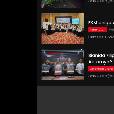
GORONTALO (RGN
FKM Unigo 
Kesehatan
Mei
Dinkes PPKB Gor
Sianida Fil
Aktornya?
Gorontalo Utara
GORONTALO (RGNE