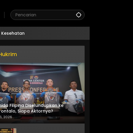
Kesehatan
Hukrim
nida Filipina Diselundupkan ke
ontalo, Siapa Aktornya?
6, 2026