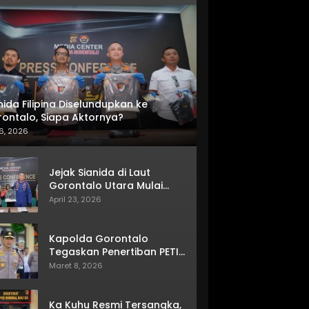
nida Filipina Diselundupkan ke
ontalo, Siapa Aktornya?
6, 2026
Jejak Sianida di Laut
Gorontalo Utara Mulai
Terkuak
April 23, 2026
Kapolda Gorontalo
Tegaskan Penertiban PETI
Terus Berjalan
Maret 8, 2026
Ka Kuhu Resmi Tersangka,