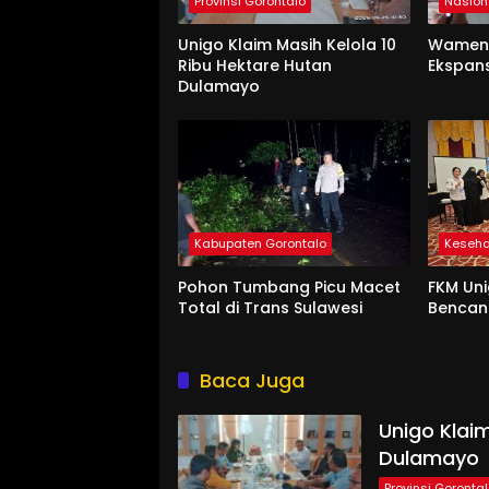
Provinsi Gorontalo
Nasion
Unigo Klaim Masih Kelola 10
Wament
Ribu Hektare Hutan
Ekspan
Dulamayo
Kabupaten Gorontalo
Keseh
Pohon Tumbang Picu Macet
FKM Uni
Total di Trans Sulawesi
Benca
Baca Juga
Unigo Klaim
Dulamayo
Provinsi Goronta