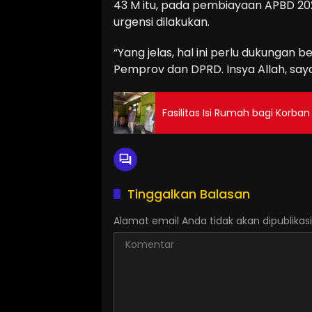
43 M itu, pada pembiayaan APBD 202
urgensi dilakukan.
“Yang jelas, hal ini perlu dukungan b
Pemprov dan DPRD. Insya Allah, saya 
Fasilitas Isi Rumah bagi Korban
Tinggalkan Balasan
Alamat email Anda tidak akan dipublikasi