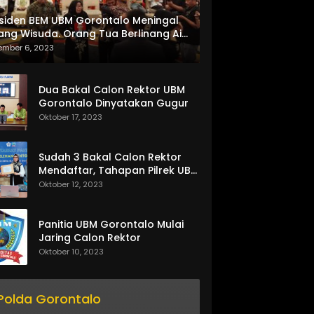
siden BEM UBM Gorontalo Meningal
ang Wisuda. Orang Tua Berlinang Air
ta Menerima SKL dan Pemasangan
ember 6, 2023
lempang
Dua Bakal Calon Rektor UBM
Gorontalo Dinyatakan Gugur
Oktober 17, 2023
Sudah 3 Bakal Calon Rektor
Mendaftar, Tahapan Pilrek UBM
Gorontalo Makin Seru
Oktober 12, 2023
Panitia UBM Gorontalo Mulai
Jaring Calon Rektor
Oktober 10, 2023
Polda Gorontalo