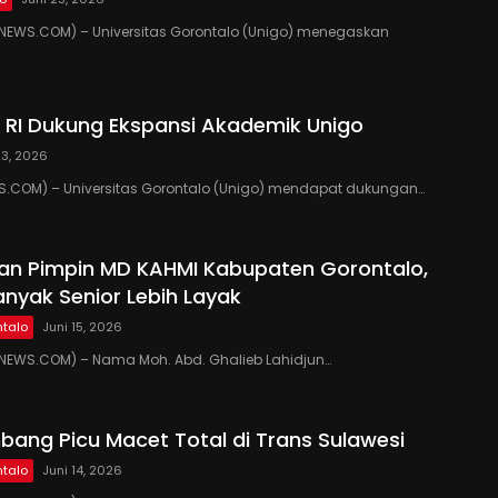
EWS.COM) – Universitas Gorontalo (Unigo) menegaskan
RI Dukung Ekspansi Akademik Unigo
23, 2026
.COM) – Universitas Gorontalo (Unigo) mendapat dukungan…
kan Pimpin MD KAHMI Kabupaten Gorontalo,
anyak Senior Lebih Layak
talo
Juni 15, 2026
EWS.COM) – Nama Moh. Abd. Ghalieb Lahidjun…
ang Picu Macet Total di Trans Sulawesi
talo
Juni 14, 2026