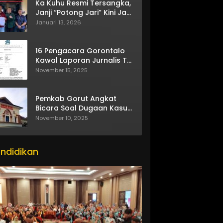
Ka Kuhu Resmi Tersangka,
Janji “Potong Jari” Kini Jadi
Bumerang
Januari 13, 2026
16 Pengacara Gorontalo
Kawal Laporan Jurnalis TV
One
November 15, 2025
Pemkab Gorut Angkat
Bicara Soal Dugaan Kasus
Asusila Oknum ASN
November 10, 2025
ndidikan