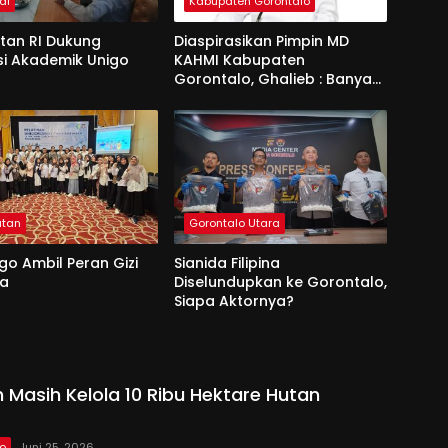
al
Kabupaten Gorontalo
an RI Dukung
Diaspirasikan Pimpin MD
si Akademik Unigo
KAHMI Kabupaten
Gorontalo, Ghalieb : Banyak
Senior Lebih Layak
atan
Gorontalo Utara
go Ambil Peran Gizi
Sianida Filipina
na
Diselundupkan ke Gorontalo,
Siapa Aktornya?
 Masih Kelola 10 Ribu Hektare Hutan
lo
Juni 25, 2026