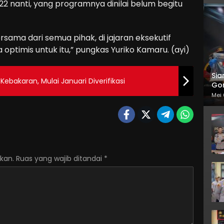
2 nanti, yang programnya dinilai belum begitu
ersama dari semua pihak, di jajaran eksekutif
optimis untuk itu,” pungkas Yuriko Kamaru. (ayi)
Sia
 Kebakaran, Mulai Januari Diverifikasi
Gor
Mei 
kan.
Ruas yang wajib ditandai
*