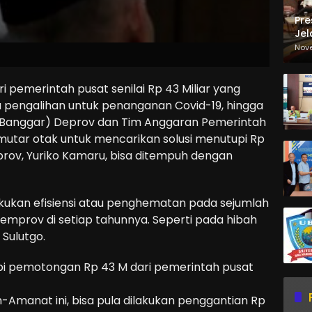
Pre
Jel
Ma
Nov
Sa
pemerintah pusat senilai Rp 43 Miliar yang
au pengalihan untuk penanganan Covid-19, hingga
Banggar) Deprov dan Tim Anggaran Pemerintah
tar otak untuk mencarikan solusi menutupi Rp
eprov, Yuriko Kamaru, bisa ditempuh dengan
kukan efisiensi atau penghematan pada sejumlah
Pemprov di setiap tahunnya. Seperti pada hibah
Sulutgo.
tupi pemotongan Rp 43 M dari pemerintah pusat
em-Amanat ini, bisa pula dilakukan penggantian Rp