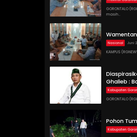
GORONTALO (RGN
masih…
Wamentan 
Nasional
Juni 
KAMPUS (RGNEWS
Diaspirasi
Ghalieb : B
Kabupaten Goron
GORONTALO (RGN
Pohon Tumb
Kabupaten Goron