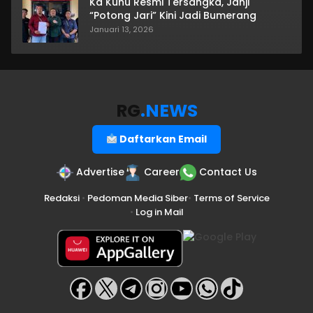
Ka Kuhu Resmi Tersangka, Janji
“Potong Jari” Kini Jadi Bumerang
Januari 13, 2026
RG
.NEWS
Daftarkan Email
Advertise
Career
Contact Us
Redaksi
•
Pedoman Media Siber
•
Terms of Service
•
Log in Mail