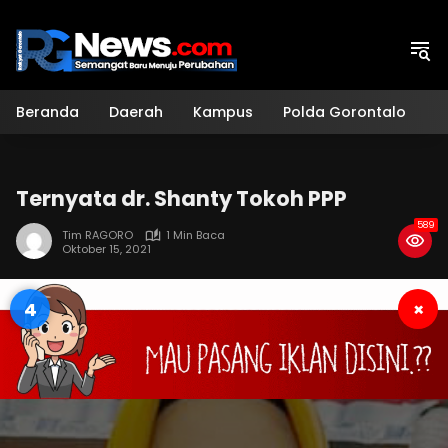
Langsung
ke
konten
Beranda
Daerah
Kampus
Polda Gorontalo
H
Ternyata dr. Shanty Tokoh PPP
589
Tim RAGORO
1 Min Baca
Oktober 15, 2021
3
×