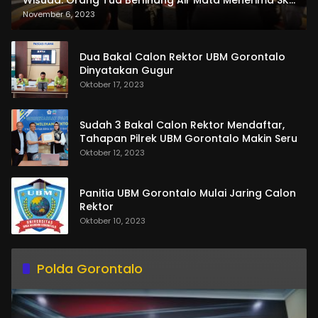
Wisuda. Orang Tua Berlinang Air Mata Menerima SKL
dan Pemasangan Salempang
November 6, 2023
Dua Bakal Calon Rektor UBM Gorontalo
Dinyatakan Gugur
Oktober 17, 2023
Sudah 3 Bakal Calon Rektor Mendaftar,
Tahapan Pilrek UBM Gorontalo Makin Seru
Oktober 12, 2023
Panitia UBM Gorontalo Mulai Jaring Calon
Rektor
Oktober 10, 2023
Polda Gorontalo