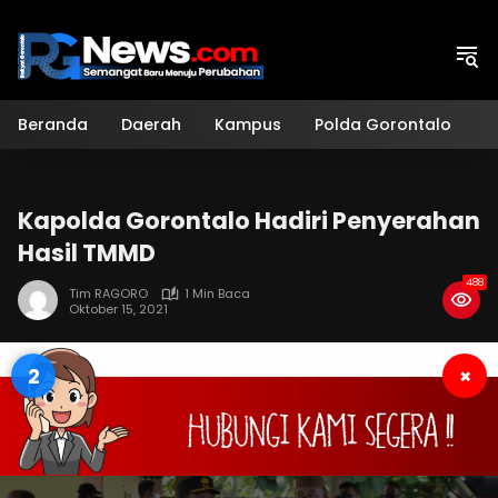
Langsung
ke
konten
Beranda
Daerah
Kampus
Polda Gorontalo
H
Kapolda Gorontalo Hadiri Penyerahan
Hasil TMMD
488
Tim RAGORO
1 Min Baca
Oktober 15, 2021
1
×