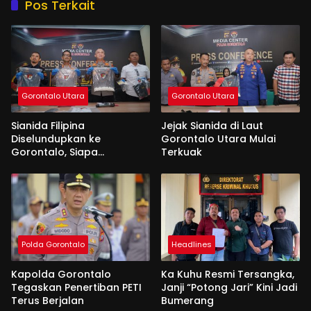
Pos Terkait
Gorontalo Utara
Gorontalo Utara
Sianida Filipina
Jejak Sianida di Laut
Diselundupkan ke
Gorontalo Utara Mulai
Gorontalo, Siapa
Terkuak
Aktornya?
Polda Gorontalo
Headlines
Kapolda Gorontalo
Ka Kuhu Resmi Tersangka,
Tegaskan Penertiban PETI
Janji “Potong Jari” Kini Jadi
Terus Berjalan
Bumerang