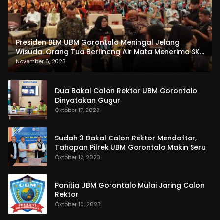
Presiden BEM UBM Gorontalo Meningal Jelang
Wisuda. Orang Tua Berlinang Air Mata Menerima SKL
dan Pemasangan Salempang
November 6, 2023
Dua Bakal Calon Rektor UBM Gorontalo
Dinyatakan Gugur
Oktober 17, 2023
Sudah 3 Bakal Calon Rektor Mendaftar,
Tahapan Pilrek UBM Gorontalo Makin Seru
Oktober 12, 2023
Panitia UBM Gorontalo Mulai Jaring Calon
Rektor
Oktober 10, 2023