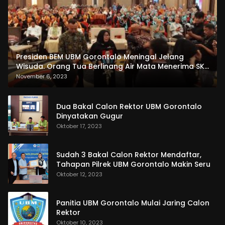
Presiden BEM UBM Gorontalo Meningal Jelang
Wisuda. Orang Tua Berlinang Air Mata Menerima SKL
dan Pemasangan Salempang
November 6, 2023
Dua Bakal Calon Rektor UBM Gorontalo
Dinyatakan Gugur
Oktober 17, 2023
Sudah 3 Bakal Calon Rektor Mendaftar,
Tahapan Pilrek UBM Gorontalo Makin Seru
Oktober 12, 2023
Panitia UBM Gorontalo Mulai Jaring Calon
Rektor
Oktober 10, 2023