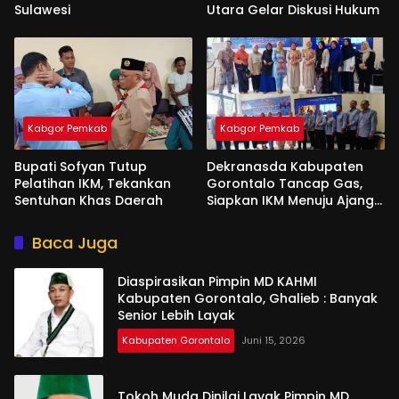
Sulawesi
Utara Gelar Diskusi Hukum
Kabgor Pemkab
Kabgor Pemkab
Bupati Sofyan Tutup
Dekranasda Kabupaten
Pelatihan IKM, Tekankan
Gorontalo Tancap Gas,
Sentuhan Khas Daerah
Siapkan IKM Menuju Ajang
Peran Saka Nasional 2025
Baca Juga
Diaspirasikan Pimpin MD KAHMI
Kabupaten Gorontalo, Ghalieb : Banyak
Senior Lebih Layak
Kabupaten Gorontalo
Juni 15, 2026
Tokoh Muda Dinilai Layak Pimpin MD