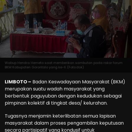
Wabup Hendra Hemeto saat memberikan sambutan pada rakor forum
BKM Kabupaten Gorontalo yang ke-II. (Foto:dok)
LIMBOTO –
Badan Keswadayaan Masyarakat (BKM)
merupakan suatu wadah masyarakat yang
berbentuk paguyuban dengan kedudukan sebagai
pimpinan kolektif di tingkat desa/ kelurahan.
Tugasnya menjamin keterlibatan semua lapisan
masyarakat dalam proses pengambilan keputusan
secara partisipatif yang kondusif untuk