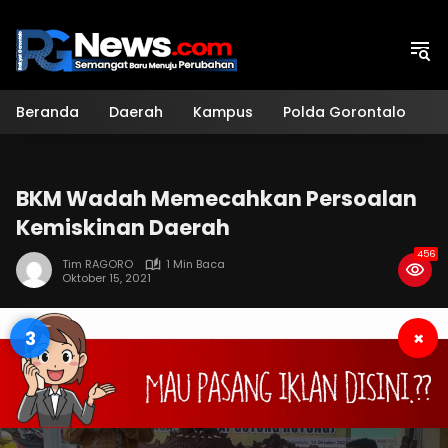
Langsung
ke
konten
Beranda
Daerah
Kampus
Polda Gorontalo
H
BKM Wadah Memecahkan Persoalan
Kemiskinan Daerah
456
Tim RAGORO
1 Min Baca
Oktober 15, 2021
3
×