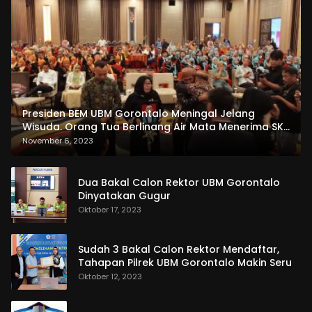
Presiden BEM UBM Gorontalo Meningal Jelang
Wisuda. Orang Tua Berlinang Air Mata Menerima SKL
dan Pemasangan Salempang
November 6, 2023
Dua Bakal Calon Rektor UBM Gorontalo
Dinyatakan Gugur
Oktober 17, 2023
Sudah 3 Bakal Calon Rektor Mendaftar,
Tahapan Pilrek UBM Gorontalo Makin Seru
Oktober 12, 2023