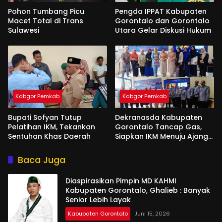
Pohon Tumbang Picu
Pengda IPPAT Kabupaten
Macet Total di Trans
Gorontalo dan Gorontalo
Sulawesi
Utara Gelar Diskusi Hukum
Kabgor Pemkab
Kabgor Pemkab
Bupati Sofyan Tutup
Dekranasda Kabupaten
Pelatihan IKM, Tekankan
Gorontalo Tancap Gas,
Sentuhan Khas Daerah
Siapkan IKM Menuju Ajang
Peran Saka Nasional 2025
Baca Juga
Diaspirasikan Pimpin MD KAHMI
Kabupaten Gorontalo, Ghalieb : Banyak
Senior Lebih Layak
Kabupaten Gorontalo
Juni 15, 2026