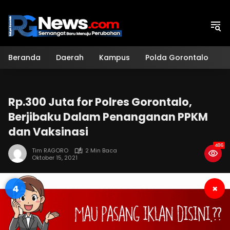
Langsung
ke
konten
Beranda
Daerah
Kampus
Polda Gorontalo
H
Rp.300 Juta for Polres Gorontalo,
Berjibaku Dalam Penanganan PPKM
dan Vaksinasi
486
Tim RAGORO
2 Min Baca
Oktober 15, 2021
3
×