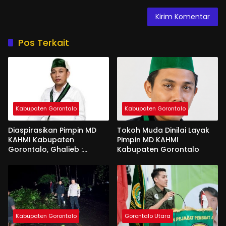
Pos Terkait
Kabupaten Gorontalo
Kabupaten Gorontalo
Diaspirasikan Pimpin MD
Tokoh Muda Dinilai Layak
KAHMI Kabupaten
Pimpin MD KAHMI
Gorontalo, Ghalieb :
Kabupaten Gorontalo
Banyak Senior Lebih Layak
Kabupaten Gorontalo
Gorontalo Utara