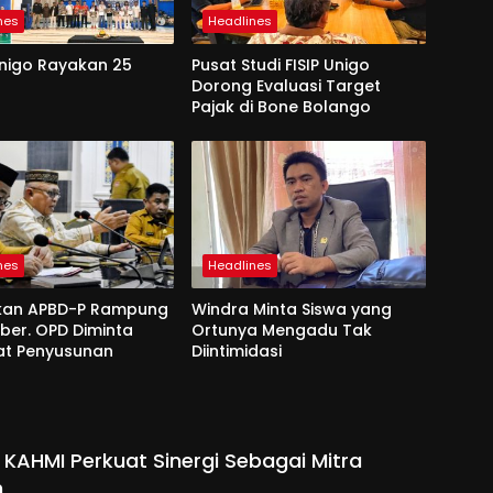
nes
Headlines
Unigo Rayakan 25
Pusat Studi FISIP Unigo
Dorong Evaluasi Target
Pajak di Bone Bolango
nes
Headlines
kan APBD-P Rampung
Windra Minta Siswa yang
ber. OPD Diminta
Ortunya Mengadu Tak
at Penyusunan
Diintimidasi
 KAHMI Perkuat Sinergi Sebagai Mitra
h