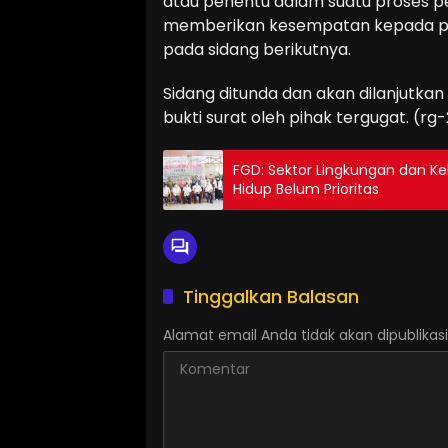
atau penentu dalam suatu proses pe
memberikan kesempatan kepada pih
pada sidang berikutnya.
Sidang ditunda dan akan dilanjutka
bukti surat oleh pihak tergugat. (rg
FGD: Sektor Lingkungan dan K
Hidup Belum Prioritas
Tinggalkan Balasan
Alamat email Anda tidak akan dipublikasi