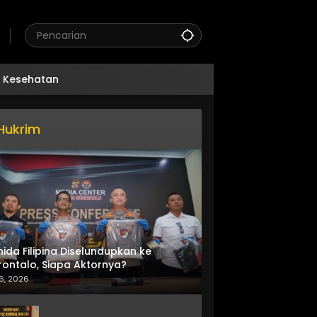
Kesehatan
Hukrim
nida Filipina Diselundupkan ke
ontalo, Siapa Aktornya?
6, 2026