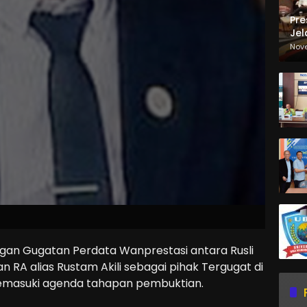
Pre
Jel
Ma
Nov
Sa
gan Gugatan Perdata Wanprestasi antara Rusli
 RA alias Rustam Akili sebagai pihak Tergugat di
memasuki agenda tahapan pembuktian.