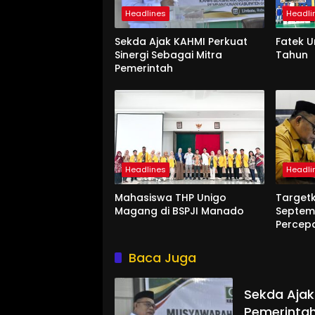
Headlines
Headli
Sekda Ajak KAHMI Perkuat
Fatek 
Sinergi Sebagai Mitra
Tahun
Pemerintah
Headlines
Headli
Mahasiswa THP Unigo
Target
Magang di BSPJI Manado
Septem
Percep
Baca Juga
Sekda Ajak
Pemerinta