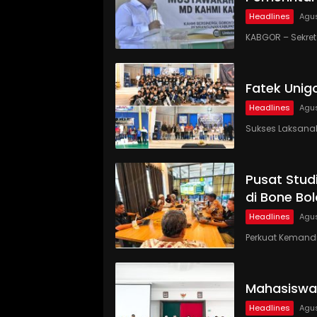
Headlines
Agus
KABGOR – Sekre
Fatek Unig
Headlines
Agus
Sukses Laksanaka
Pusat Studi
di Bone Bo
Headlines
Agus
Perkuat Kemandi
Mahasiswa
Headlines
Agus