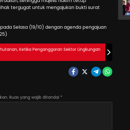
radilan, sehingga majelis hakim tetap
ak tergugat untuk mengajukan bukti surat
n pada Selasa (19/10) dengan agenda pengajuan
-25)
ehutanan, Ketika Penganggaran Sektor Lingkungan
kan.
Ruas yang wajib ditandai
*