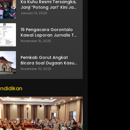
Ka Kuhu Resmi Tersangka,
Janji “Potong Jari” Kini Jadi
Bumerang
Januari 13, 2026
16 Pengacara Gorontalo
Kawal Laporan Jurnalis TV
One
November 15, 2025
Pemkab Gorut Angkat
Bicara Soal Dugaan Kasus
Asusila Oknum ASN
November 10, 2025
ndidikan