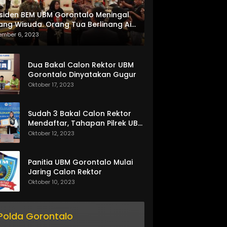
siden BEM UBM Gorontalo Meningal
ang Wisuda. Orang Tua Berlinang Air
ta Menerima SKL dan Pemasangan
ember 6, 2023
lempang
Dua Bakal Calon Rektor UBM
Gorontalo Dinyatakan Gugur
Oktober 17, 2023
Sudah 3 Bakal Calon Rektor
Mendaftar, Tahapan Pilrek UBM
Gorontalo Makin Seru
Oktober 12, 2023
Panitia UBM Gorontalo Mulai
Jaring Calon Rektor
Oktober 10, 2023
Polda Gorontalo