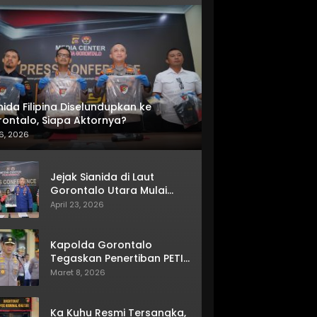
nida Filipina Diselundupkan ke
ontalo, Siapa Aktornya?
6, 2026
Jejak Sianida di Laut
Gorontalo Utara Mulai
Terkuak
April 23, 2026
Kapolda Gorontalo
Tegaskan Penertiban PETI
Terus Berjalan
Maret 8, 2026
Ka Kuhu Resmi Tersangka,