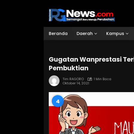
Langsung
ke
konten
Beranda
Daerah
Kampus
Gugatan Wanprestasi Te
Pembuktian
Tim RAGORO
1 Min Baca
Oktober 14, 2021
3