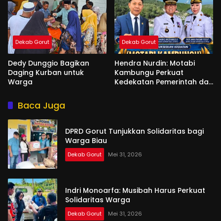
Dekab Gorut
Dekab Gorut
Dedy Dunggio Bagikan
Hendra Nurdin: Motabi
Daging Kurban untuk
Kambungu Perkuat
Warga
Kedekatan Pemerintah dan
Warga
Baca Juga
DPRD Gorut Tunjukkan Solidaritas bagi
Warga Biau
Dekab Gorut
Mei 31, 2026
Indri Monoarfa: Musibah Harus Perkuat
Solidaritas Warga
Dekab Gorut
Mei 31, 2026