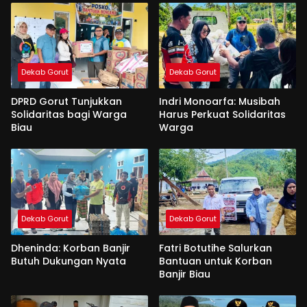
Dekab Gorut
Dekab Gorut
DPRD Gorut Tunjukkan
Indri Monoarfa: Musibah
Solidaritas bagi Warga
Harus Perkuat Solidaritas
Biau
Warga
Dekab Gorut
Dekab Gorut
Dheninda: Korban Banjir
Fatri Botutihe Salurkan
Butuh Dukungan Nyata
Bantuan untuk Korban
Banjir Biau