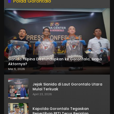
Polda Gorontalo
Sianida Filipina Diselundupkan ke Gorontalo, Siapa
Aktornya?
Mei 6, 2026
Jejak Sianida di Laut Gorontalo Utara
Mulai Terkuak
April 23, 2026
Kapolda Gorontalo Tegaskan
Penertiban PETI Terus Berjalan