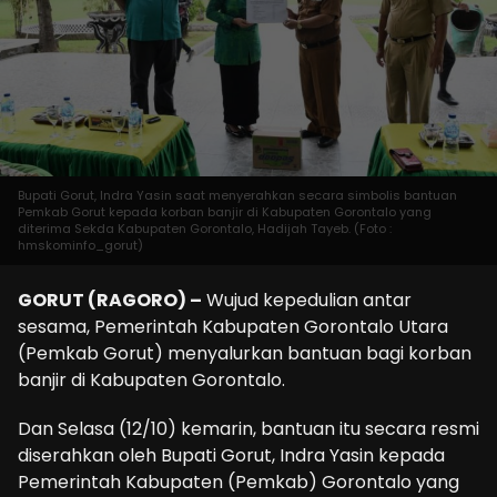
Bupati Gorut, Indra Yasin saat menyerahkan secara simbolis bantuan
Pemkab Gorut kepada korban banjir di Kabupaten Gorontalo yang
diterima Sekda Kabupaten Gorontalo, Hadijah Tayeb. (Foto :
hmskominfo_gorut)
GORUT (RAGORO) –
Wujud kepedulian antar
sesama, Pemerintah Kabupaten Gorontalo Utara
(Pemkab Gorut) menyalurkan bantuan bagi korban
banjir di Kabupaten Gorontalo.
Dan Selasa (12/10) kemarin, bantuan itu secara resmi
diserahkan oleh Bupati Gorut, Indra Yasin kepada
Pemerintah Kabupaten (Pemkab) Gorontalo yang