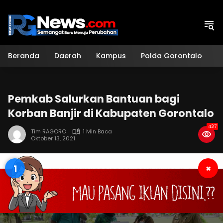
Langsung
ke
konten
Beranda
Daerah
Kampus
Polda Gorontalo
H
Pemkab Salurkan Bantuan bagi
Korban Banjir di Kabupaten Gorontalo
437
Tim RAGORO
1 Min Baca
Oktober 13, 2021
1
×