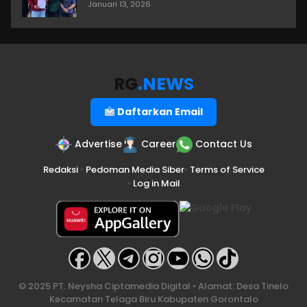
Januari 13, 2026
RG
.NEWS
Daftarkan Email
Advertise
Career
Contact Us
Redaksi
•
Pedoman Media Siber
•
Terms of Service
•
Log in Mail
© 2025 PT. Neysha Ciptamedia Digital • Alamat: Desa Tinelo
Kecamatan Telaga Biru Kabupaten Gorontalo