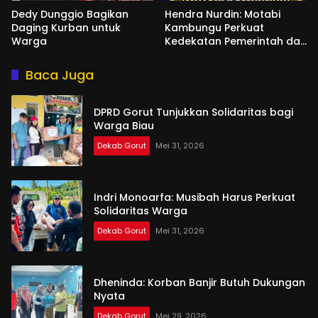
Dedy Dunggio Bagikan
Hendra Nurdin: Motabi
Daging Kurban untuk
Kambungu Perkuat
Warga
Kedekatan Pemerintah dan
Warga
Baca Juga
DPRD Gorut Tunjukkan Solidaritas bagi
Warga Biau
Dekab Gorut
Mei 31, 2026
Indri Monoarfa: Musibah Harus Perkuat
Solidaritas Warga
Dekab Gorut
Mei 31, 2026
Dheninda: Korban Banjir Butuh Dukungan
Nyata
Dekab Gorut
Mei 29, 2026