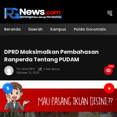
Langsung
ke
konten
Beranda
Daerah
Kampus
Polda Gorontalo
H
DPRD Maksimalkan Pembahasan
Ranperda Tentang PUDAM
560
Tim RAGORO
2 Min Baca
Oktober 13, 2021
4
×