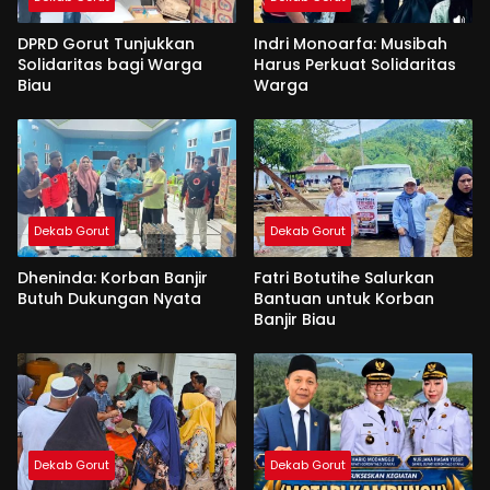
DPRD Gorut Tunjukkan
Indri Monoarfa: Musibah
Solidaritas bagi Warga
Harus Perkuat Solidaritas
Biau
Warga
Dekab Gorut
Dekab Gorut
Dheninda: Korban Banjir
Fatri Botutihe Salurkan
Butuh Dukungan Nyata
Bantuan untuk Korban
Banjir Biau
Dekab Gorut
Dekab Gorut