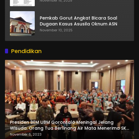
November 15, 2025
Pemkab Gorut Angkat Bicara Soal
Dugaan Kasus Asusila Oknum ASN
November 10, 2025
Pendidikan
Presiden BEM UBM Gorontalo Meningal Jelang
Wisuda. Orang Tua Berlinang Air Mata Menerima SKL
dan Pemasangan Salempang
November 6, 2023