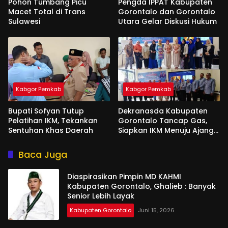
Pohon Tumbang Picu
Pengda IPPAT Kabupaten
Macet Total di Trans
Gorontalo dan Gorontalo
Sulawesi
Utara Gelar Diskusi Hukum
Kabgor Pemkab
Kabgor Pemkab
Bupati Sofyan Tutup
Dekranasda Kabupaten
Pelatihan IKM, Tekankan
Gorontalo Tancap Gas,
Sentuhan Khas Daerah
Siapkan IKM Menuju Ajang
Peran Saka Nasional 2025
Baca Juga
Diaspirasikan Pimpin MD KAHMI
Kabupaten Gorontalo, Ghalieb : Banyak
Senior Lebih Layak
Kabupaten Gorontalo
Juni 15, 2026