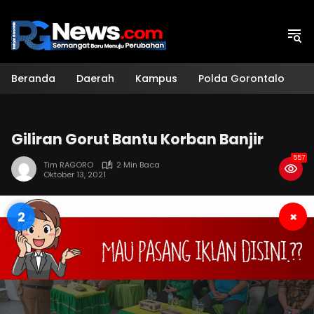
Langsung
ke
konten
Beranda
Daerah
Kampus
Polda Gorontalo
H
Giliran Gorut Bantu Korban Banjir
557
Tim RAGORO
2 Min Baca
Oktober 13, 2021
1
×