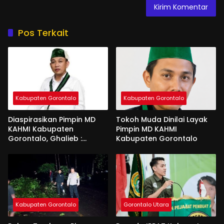
Pos Terkait
Kabupaten Gorontalo
Kabupaten Gorontalo
Diaspirasikan Pimpin MD
Tokoh Muda Dinilai Layak
KAHMI Kabupaten
Pimpin MD KAHMI
Gorontalo, Ghalieb :
Kabupaten Gorontalo
Banyak Senior Lebih Layak
Kabupaten Gorontalo
Gorontalo Utara