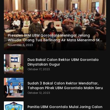
Presiden BEM UBM Gorontalo Meningal Jelang
Wisuda. Orang Tua Berlinang Air Mata Menerima SKL
dan Pemasangan Salempang
November 6, 2023
Dua Bakal Calon Rektor UBM Gorontalo
Dinyatakan Gugur
Oktober 17, 2023
Sudah 3 Bakal Calon Rektor Mendaftar,
Tahapan Pilrek UBM Gorontalo Makin Seru
Oktober 12, 2023
Panitia UBM Gorontalo Mulai Jaring Calon