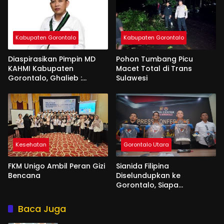
Kabupaten Gorontalo
Kabupaten Gorontalo
Diaspirasikan Pimpin MD
Pohon Tumbang Picu
KAHMI Kabupaten
Macet Total di Trans
Gorontalo, Ghalieb :
Sulawesi
Banyak Senior Lebih Layak
Kesehatan
Gorontalo Utara
FKM Unigo Ambil Peran Gizi
Sianida Filipina
Bencana
Diselundupkan ke
Gorontalo, Siapa
Aktornya?
Baca Juga