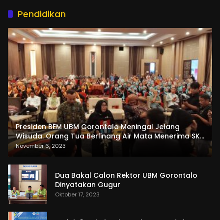
Pendidikan
Presiden BEM UBM Gorontalo Meningal Jelang
Wisuda. Orang Tua Berlinang Air Mata Menerima SKL
dan Pemasangan Salempang
November 6, 2023
Dua Bakal Calon Rektor UBM Gorontalo
Dinyatakan Gugur
Oktober 17, 2023