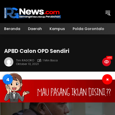
Langsung
ke
konten
Beranda
Daerah
Kampus
Polda Gorontalo
H
APBD Calon OPD Sendiri
455
Tim RAGORO
1 Min Baca
Oktober 13, 2021
3
×