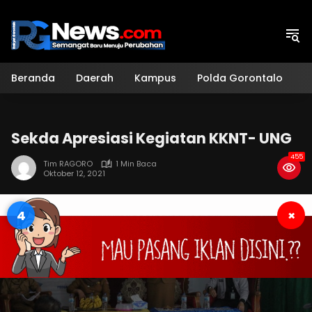
Langsung
ke
konten
Beranda
Daerah
Kampus
Polda Gorontalo
H
Sekda Apresiasi Kegiatan KKNT- UNG
455
Tim RAGORO
1 Min Baca
Oktober 12, 2021
3
×