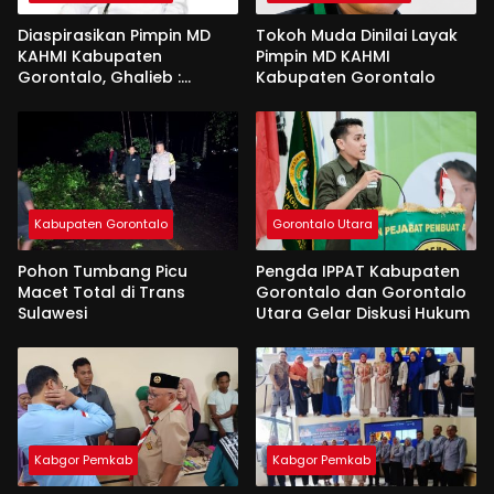
Diaspirasikan Pimpin MD
Tokoh Muda Dinilai Layak
KAHMI Kabupaten
Pimpin MD KAHMI
Gorontalo, Ghalieb :
Kabupaten Gorontalo
Banyak Senior Lebih Layak
Kabupaten Gorontalo
Gorontalo Utara
Pohon Tumbang Picu
Pengda IPPAT Kabupaten
Macet Total di Trans
Gorontalo dan Gorontalo
Sulawesi
Utara Gelar Diskusi Hukum
Kabgor Pemkab
Kabgor Pemkab