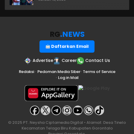
RG
.NEWS
Daftarkan Email
Advertise
Career
Contact Us
Redaksi
•
Pedoman Media Siber
•
Terms of Service
•
Log in Mail
© 2025 PT. Neysha Ciptamedia Digital • Alamat: Desa Tinelo
Kecamatan Telaga Biru Kabupaten Gorontalo
Provinsi Gorontalo.