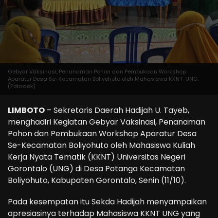
Gebyar Vaksinasi, Penanaman Pohon dan Pembukaan Workshop
Aparatur Desa Se-Kecamatan Boliyohuto oleh Mahasiswa KKNT-UNG.
(Foto:dok)
LIMBOTO
– Sekretaris Daerah Hadijah U. Tayeb,
menghadiri Kegiatan Gebyar Vaksinasi, Penanaman
Pohon dan Pembukaan Workshop Aparatur Desa
Se-Kecamatan Boliyohuto oleh Mahasiswa Kuliah
Kerja Nyata Tematik (KKNT) Universitas Negeri
Gorontalo (UNG) di Desa Potanga Kecamatan
Boliyohuto, Kabupaten Gorontalo, Senin (11/10).
Pada kesempatan itu Sekda Hadijah menyampaikan
apresiasinya terhadap Mahasiswa KKNT UNG yang