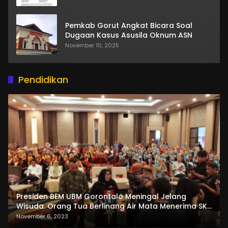
Pemkab Gorut Angkat Bicara Soal
Dugaan Kasus Asusila Oknum ASN
November 10, 2025
Pendidikan
Presiden BEM UBM Gorontalo Meningal Jelang
Wisuda. Orang Tua Berlinang Air Mata Menerima SKL
dan Pemasangan Salempang
November 6, 2023