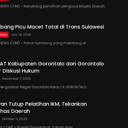
EWS.COM) – Menjelang pemilihan pengurus Majelis Daerah…
ang Picu Macet Total di Trans Sulawesi
talo
Juni 14, 2026
EWS.COM) – Pohon tumbang yang melintang di…
PAT Kabupaten Gorontalo dan Gorontalo
r Diskusi Hukum
Desember 7, 2025
Pengadilan Negeri Gorontalo Kelas I.A GORONTALO…
yan Tutup Pelatihan IKM, Tekankan
Khas Daerah
Oktober 11, 2025
COM) – Bupati Gorontalo H. Sofyan Puhi…