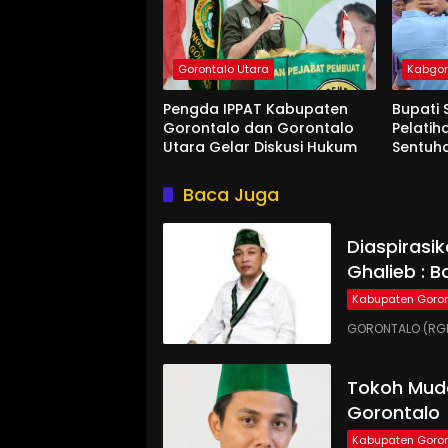
Gorontalo Utara
Kabgo
Pengda IPPAT Kabupaten
Bupati 
Gorontalo dan Gorontalo
Pelatih
Utara Gelar Diskusi Hukum
Sentuh
Baca Juga
Diaspirasi
Ghalieb : B
Kabupaten Goron
GORONTALO (RGN
Tokoh Muda
Gorontalo
Kabupaten Goron