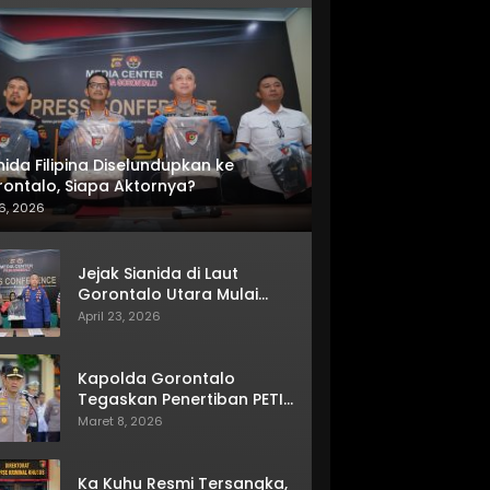
nida Filipina Diselundupkan ke
ontalo, Siapa Aktornya?
6, 2026
Jejak Sianida di Laut
Gorontalo Utara Mulai
Terkuak
April 23, 2026
Kapolda Gorontalo
Tegaskan Penertiban PETI
Terus Berjalan
Maret 8, 2026
Ka Kuhu Resmi Tersangka,