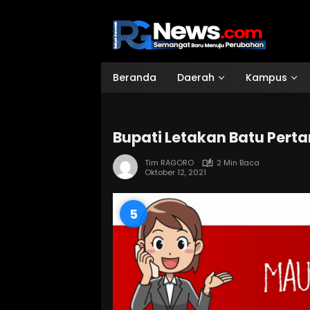
Langsung
ke
konten
Beranda
Daerah
Kampus
Bupati Letakan Batu Pert
Tim RAGORO
2 Min Baca
Oktober 12, 2021
4