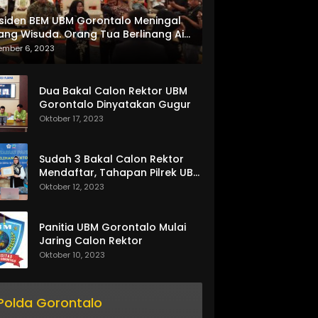
siden BEM UBM Gorontalo Meningal
ang Wisuda. Orang Tua Berlinang Air
ta Menerima SKL dan Pemasangan
ember 6, 2023
lempang
Dua Bakal Calon Rektor UBM
Gorontalo Dinyatakan Gugur
Oktober 17, 2023
Sudah 3 Bakal Calon Rektor
Mendaftar, Tahapan Pilrek UBM
Gorontalo Makin Seru
Oktober 12, 2023
Panitia UBM Gorontalo Mulai
Jaring Calon Rektor
Oktober 10, 2023
Polda Gorontalo