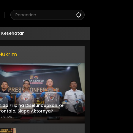
Kesehatan
Hukrim
nida Filipina Diselundupkan ke
ontalo, Siapa Aktornya?
6, 2026