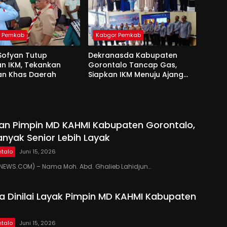
r Pemkab
Kabgor Pemkab
Sofyan Tutup
Dekranasda Kabupaten
an IKM, Tekankan
Gorontalo Tancap Gas,
an Khas Daerah
Siapkan IKM Menuju Ajang
Peran Saka Nasional 2025
kan Pimpin MD KAHMI Kabupaten Gorontalo,
anyak Senior Lebih Layak
talo
Juni 15, 2026
EWS.COM) – Nama Moh. Abd. Ghalieb Lahidjun…
 Dinilai Layak Pimpin MD KAHMI Kabupaten
talo
Juni 15, 2026