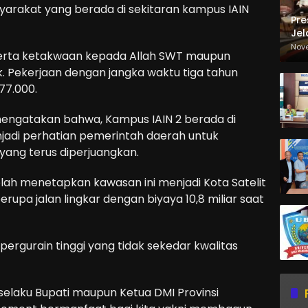
yarakat yang berada di sekitaran kampus IAIN
Pre
Jel
Ma
Nov
erta ketakwaan kepada Allah SWT maupun
Sa
k. Pekerjaan dengan jangka waktu tiga tahun
77.000.
engatakan bahwa, Kampus IAIN 2 berada di
adi perhatian pemerintah daerah untuk
yang terus diperjuangkan.
lah menetapkan kawasan ini menjadi Kota Satelit
berupa jalan lingkar dengan biyaya 10,8 miliar saat
pergurain tinggi yang tidak sekedar kwalitas
 selaku Bupati maupun Ketua DMI Provinsi