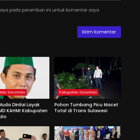
saya pada peramban ini untuk komentar saya
ten Gorontalo
Kabupaten Gorontalo
uda Dinilai Layak
Pohon Tumbang Picu Macet
 MD KAHMI Kabupaten
Total di Trans Sulawesi
alo