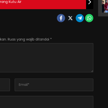
rang Kutu Air
kan.
Ruas yang wajib ditandai
*