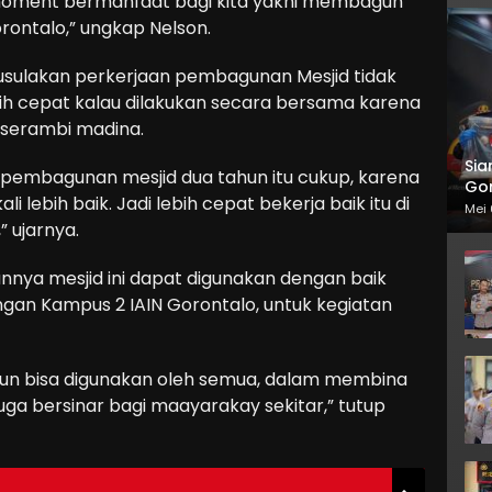
oment bermanfaat bagi kita yakni membagun
orontalo,” ungkap Nelson.
gusulakan perkerjaan pembagunan Mesjid tidak
ih cepat kalau dilakukan secara bersama karena
i serambi madina.
Sia
pembagunan mesjid dua tahun itu cukup, karena
Gor
i lebih baik. Jadi lebih cepat bekerja baik itu di
Mei 
 ujarnya.
unnya mesjid ini dapat digunakan dengan baik
ngan Kampus 2 IAIN Gorontalo, untuk kegiatan
agun bisa digunakan oleh semua, dalam membina
juga bersinar bagi maayarakay sekitar,” tutup