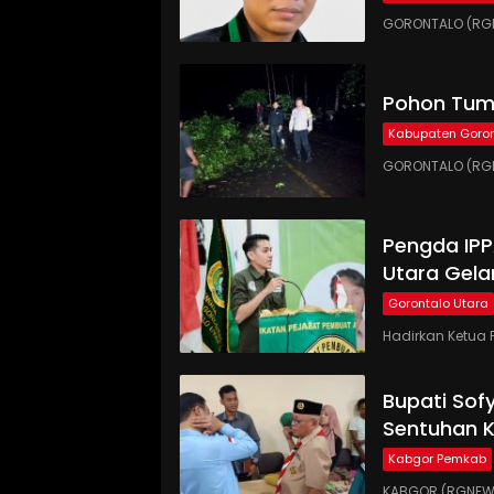
GORONTALO (RGN
Pohon Tumb
Kabupaten Goron
GORONTALO (RGN
Pengda IP
Utara Gela
Gorontalo Utara
Hadirkan Ketua 
Bupati Sof
Sentuhan 
Kabgor Pemkab
KABGOR (RGNEWS.