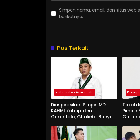
Simpan nama, email, dan situs web 
berikutnya.
Pos Terkait
Kabupaten Gorontalo
Kabupa
Diaspirasikan Pimpin MD
Tokoh M
KAHMI Kabupaten
Pimpin
Gorontalo, Ghalieb : Banyak
Goront
Senior Lebih Layak