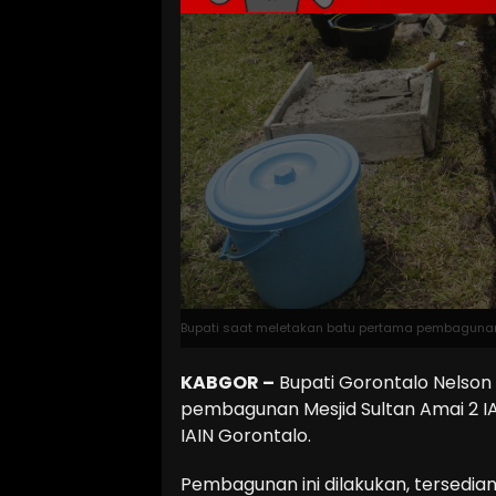
Bupati saat meletakan batu pertama pembagunan M
KABGOR –
Bupati Gorontalo Nelso
pembagunan Mesjid Sultan Amai 2 IA
IAIN Gorontalo.
Pembagunan ini dilakukan, tersedian