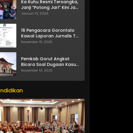
Ka Kuhu Resmi Tersangka,
Janji “Potong Jari” Kini Jadi
Bumerang
Januari 13, 2026
16 Pengacara Gorontalo
Kawal Laporan Jurnalis TV
One
November 15, 2025
Pemkab Gorut Angkat
Bicara Soal Dugaan Kasus
Asusila Oknum ASN
November 10, 2025
ndidikan